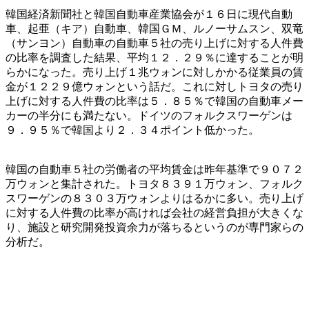
韓国経済新聞社と韓国自動車産業協会が１６日に現代自動
車、起亜（キア）自動車、韓国ＧＭ、ルノーサムスン、双竜
（サンヨン）自動車の自動車５社の売り上げに対する人件費
の比率を調査した結果、平均１２．２９％に達することが明
らかになった。売り上げ１兆ウォンに対しかかる従業員の賃
金が１２２９億ウォンという話だ。これに対しトヨタの売り
上げに対する人件費の比率は５．８５％で韓国の自動車メー
カーの半分にも満たない。ドイツのフォルクスワーゲンは
９．９５％で韓国より２．３４ポイント低かった。
韓国の自動車５社の労働者の平均賃金は昨年基準で９０７２
万ウォンと集計された。トヨタ８３９１万ウォン、フォルク
スワーゲンの８３０３万ウォンよりはるかに多い。売り上げ
に対する人件費の比率が高ければ会社の経営負担が大きくな
り、施設と研究開発投資余力が落ちるというのが専門家らの
分析だ。