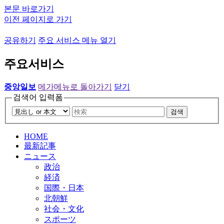
본문 바로가기
이전 페이지로 가기
공유하기
주요 서비스 메뉴 열기
주요서비스
중앙일보
메가메뉴로 돌아가기
닫기
검색어 입력폼
검색
HOME
最新記事
ニュース
政治
経済
国際・日本
北朝鮮
社会・文化
スポーツ