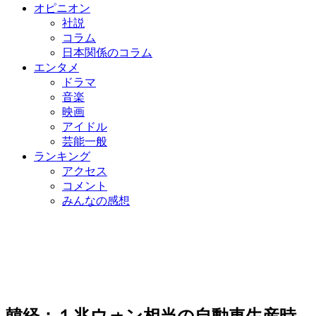
オピニオン
社説
コラム
日本関係のコラム
エンタメ
ドラマ
音楽
映画
アイドル
芸能一般
ランキング
アクセス
コメント
みんなの感想
韓経：１兆ウォン相当の自動車生産時