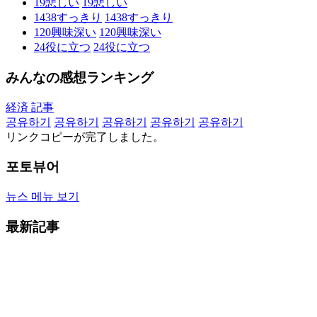
19
悲しい
19
悲しい
1438
すっきり
1438
すっきり
120
興味深い
120
興味深い
24
役に立つ
24
役に立つ
みんなの感想ランキング
経済 記事
공유하기
공유하기
공유하기
공유하기
공유하기
リンクコピーが完了しました。
포토뷰어
뉴스 메뉴 보기
最新記事