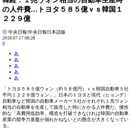
の人件費…トヨタ５８５億ｖｓ韓国１
２２９億
ⓒ 中央日報/中央日報日本語版
2018.07.17 08:28
0
あ
あ
あ
あ
あ
「トヨタ５８５億ウォン（約５８億円）ｖｓ韓国自動車５社
平均１２２９億ウォン」。日本のトヨタと現代（ヒョンデ）
自動車など韓国の自動車メーカー５社がそれぞれ１兆ウォン
相当の自動車を生産して販売した時にかかる人件費だ。慢性
的な「高費用低効率」構造を打破できなければ韓国の自動車
産業の競争力基盤が崩れかねないとの懸念が大きくなってい
る。