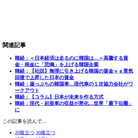
関連記事
韓経：＜日本経済は走るのに韓国は…＞高騰する賃
金・税金に「悲鳴」を上げる韓国企業
韓経：【社説】無理に引き上げる韓国の賃金ｖｓ景気
回復で上昇した日本の賃金
韓経：崖っぷちの韓国車…現代車の１次協力会社がワ
ークアウト
韓経：【コラム】日本が未来を作る方式
韓経：現代・起亜車の収益が悪化…世界「最下位圏」
に
この記事を読んで…
20
腹立つ
20
腹立つ