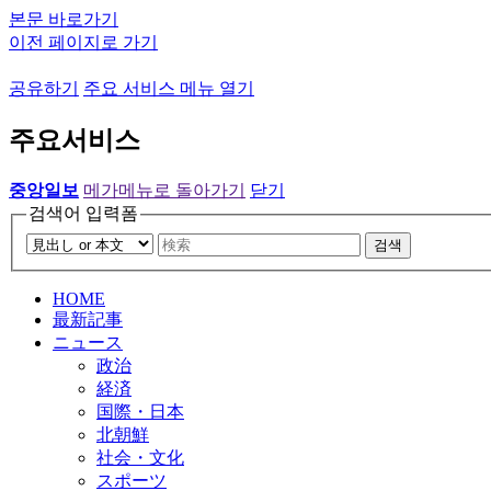
본문 바로가기
이전 페이지로 가기
공유하기
주요 서비스 메뉴 열기
주요서비스
중앙일보
메가메뉴로 돌아가기
닫기
검색어 입력폼
검색
HOME
最新記事
ニュース
政治
経済
国際・日本
北朝鮮
社会・文化
スポーツ