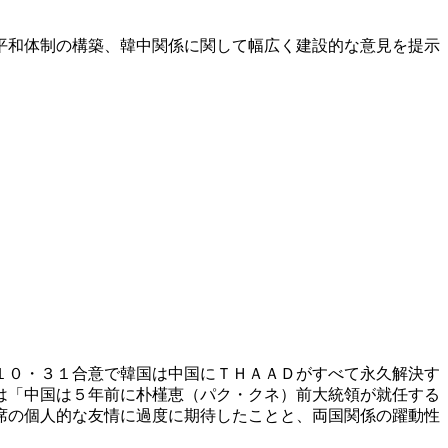
平和体制の構築、韓中関係に関して幅広く建設的な意見を提示
１０・３１合意で韓国は中国にＴＨＡＡＤがすべて永久解決す
は「中国は５年前に朴槿恵（パク・クネ）前大統領が就任する
席の個人的な友情に過度に期待したことと、両国関係の躍動性