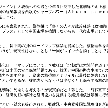
ジェイン）大統領への冷遇と今年３回訪中した北朝鮮の金正恩
国の経済報復を西欧でシャープパワー（Ｓｈａｒｐ ｐｏｗｅ
起こった。
ルにも言及された。鄭教授は「多くの人々が政冷経熱（政治的
ナプラス』として中国市場を強調しながらも、代案市場として
とし、韓中間の別のロードマップ構築を提案した。核物理学を
いうが、現実性はない」とし「米国がスイッチを消すことはで
核化ロードマップについて、李教授は「北朝鮮は大陸間弾道ミ
中断は米国の安全保障問題であり、韓国と中国の懸念事項では
能力をまず廃棄し、従来の核弾頭とミサイルは最後に除去しな
ことができるが、核能力からなくせば少なくとも保有する核の
北朝鮮に見返りを与えるのが現実的だと主張した。「終戦宣言
の、経済制裁の解除と経済協力を提供する経済補償は最後に行
すという懸念も提起された。劉建飛・中央党校国際戦略研究所