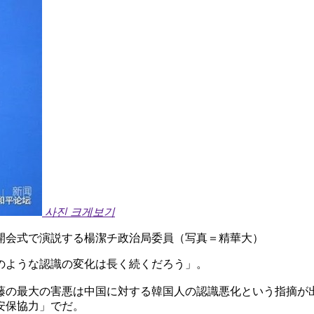
사진 크게보기
開会式で演説する楊潔チ政治局委員（写真＝精華大）
のような認識の変化は長く続くだろう」。
藤の最大の害悪は中国に対する韓国人の認識悪化という指摘が
安保協力」でだ。