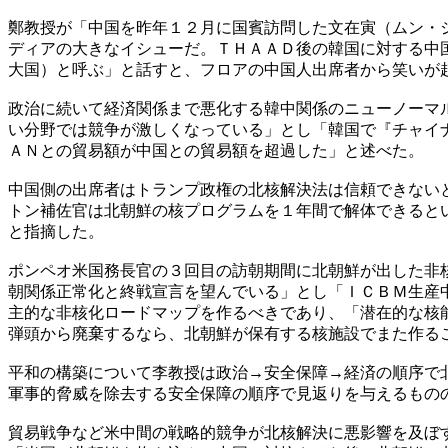
鄭教授が「中国を昨年１２月に国賓訪問した文在寅（ムン・
ディアの大きなイシューだ。ＴＨＡＡＤ後の韓国に対する中
大国）と呼ぶ」と話すと、フロアの中国人出席者から笑いが
政治に続いて経済関係まで悪化する韓中関係のニューノーマ
い分野では競争が激しくなっている」とし「韓国で『チャイ
ＡＮとの貿易額が中国との貿易額を超過した」と述べた。
中国側の出席者はトランプ政権の北核解決法は信頼できない
トン補佐官は北朝鮮の核プログラムを１年間で解体できると
と指摘した。
ポンペオ米国務長官の３回目の訪朝期間に北朝鮮が出した非
朝関係正常化と終戦宣言を望んでいる」とし「ＩＣＢＭ生産
主的な非核化ロードマップを作るべきであり、「潜在的な核
弾頭から廃棄するなら、北朝鮮が保有する核施設でまた作る
平和の構築について李教授は政治→安全保障→経済の順序で
軍事的脅威を除去する安全保障の順序で見返りを与えるもの
貿易戦争など米中間の戦略的競争が北核解決に悪影響を及ぼ