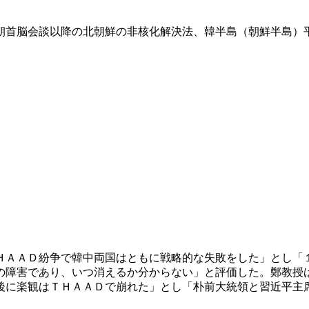
朝首脳会談以降の北朝鮮の非核化解決法、韓半島（朝鮮半島）
ＨＡＡＤ紛争で韓中両国はともに戦略的な失敗をした」とし「
の障害であり、いつ消えるか分からない」と評価した。鄭教授
後に楽観はＴＨＡＡＤで崩れた」とし「朴前大統領と習近平主