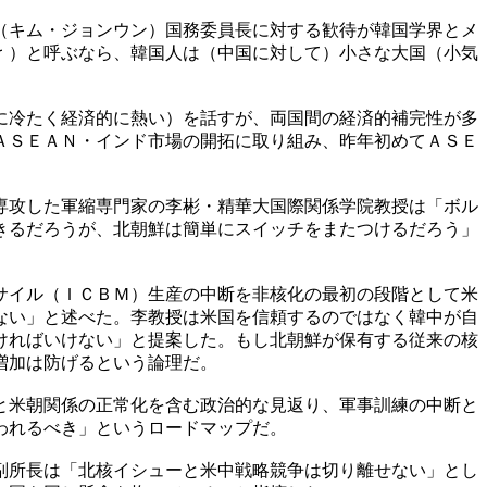
（キム・ジョンウン）国務委員長に対する歓待が韓国学界とメ
ｒ）と呼ぶなら、韓国人は（中国に対して）小さな大国（小気
に冷たく経済的に熱い）を話すが、両国間の経済的補完性が多
ＡＳＥＡＮ・インド市場の開拓に取り組み、昨年初めてＡＳＥ
専攻した軍縮専門家の李彬・精華大国際関係学院教授は「ボル
きるだろうが、北朝鮮は簡単にスイッチをまたつけるだろう」
サイル（ＩＣＢＭ）生産の中断を非核化の最初の段階として米
ない」と述べた。李教授は米国を信頼するのではなく韓中が自
ければいけない」と提案した。もし北朝鮮が保有する従来の核
増加は防げるという論理だ。
と米朝関係の正常化を含む政治的な見返り、軍事訓練の中断と
われるべき」というロードマップだ。
副所長は「北核イシューと米中戦略競争は切り離せない」とし