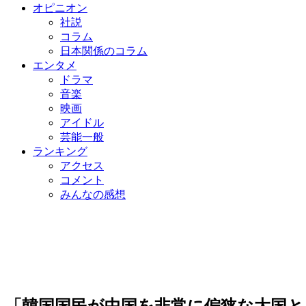
オピニオン
社説
コラム
日本関係のコラム
エンタメ
ドラマ
音楽
映画
アイドル
芸能一般
ランキング
アクセス
コメント
みんなの感想
「韓国国民が中国を非常に偏狭な大国と