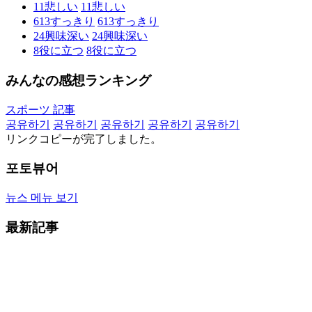
11
悲しい
11
悲しい
613
すっきり
613
すっきり
24
興味深い
24
興味深い
8
役に立つ
8
役に立つ
みんなの感想ランキング
スポーツ 記事
공유하기
공유하기
공유하기
공유하기
공유하기
リンクコピーが完了しました。
포토뷰어
뉴스 메뉴 보기
最新記事