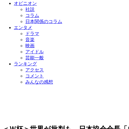
オピニオン
社説
コラム
日本関係のコラム
エンタメ
ドラマ
音楽
映画
アイドル
芸能一般
ランキング
アクセス
コメント
みんなの感想
＜Ｗ杯＞世界が批判も…日本協会会長「