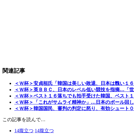
関連記事
＜Ｗ杯＞安貞桓氏「韓国は美しい敗退、日本は醜い１６
＜Ｗ杯＞英ＢＢＣ、日本のレベル低い競技を指摘…「世
＜Ｗ杯＞ベスト１６落ちでも拍手受けた韓国、ベスト１
＜Ｗ杯＞「これがサムライ精神か」…日本のボール回し
＜Ｗ杯＞韓国国民、審判の判定に怒り、有効シュート０
この記事を読んで…
14
腹立つ
14
腹立つ