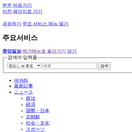
본문 바로가기
이전 페이지로 가기
공유하기
주요 서비스 메뉴 열기
주요서비스
중앙일보
메가메뉴로 돌아가기
닫기
검색어 입력폼
검색
HOME
最新記事
ニュース
政治
経済
国際・日本
北朝鮮
社会・文化
スポーツ