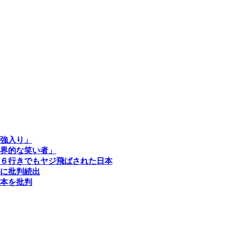
強入り」
界的な笑い者」
６行きでもヤジ飛ばされた日本
に批判続出
本を批判