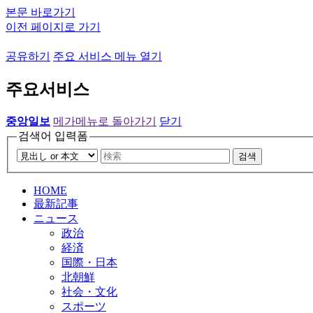
본문 바로가기
이전 페이지로 가기
공유하기
주요 서비스 메뉴 열기
주요서비스
중앙일보
메가메뉴로 돌아가기
닫기
검색어 입력폼
검색
HOME
最新記事
ニュース
政治
経済
国際・日本
北朝鮮
社会・文化
スポーツ