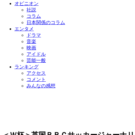
オピニオン
社説
コラム
日本関係のコラム
エンタメ
ドラマ
音楽
映画
アイドル
芸能一般
ランキング
アクセス
コメント
みんなの感想
＜Ｗ杯＞英国ＢＢＣサッカージャーナ