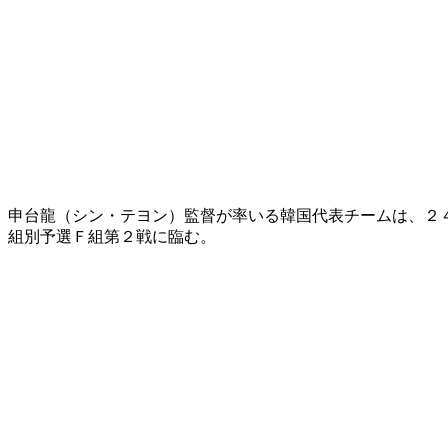
申台龍（シン・テヨン）監督が率いる韓国代表チームは、２
組別予選Ｆ組第２戦に臨む。