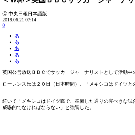
ⓒ 中央日報日本語版
2018.06.21 07:14
0
あ
あ
あ
あ
あ
英国公営放送ＢＢＣでサッカージャーナリストとして活動中
ローレンス氏は２０日（日本時間）、「メキシコはドイツと
続いて「メキシコはドイツ戦で、準備した通りの完ぺきな試
威嚇的でなければならない」と強調した。