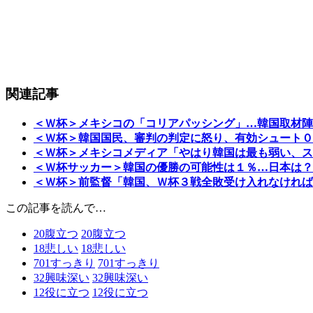
関連記事
＜Ｗ杯＞メキシコの「コリアパッシング」…韓国取材陣
＜Ｗ杯＞韓国国民、審判の判定に怒り、有効シュート０
＜Ｗ杯＞メキシコメディア「やはり韓国は最も弱い、ス
＜Ｗ杯サッカー＞韓国の優勝の可能性は１％…日本は？
＜Ｗ杯＞前監督「韓国、Ｗ杯３戦全敗受け入れなければ
この記事を読んで…
20
腹立つ
20
腹立つ
18
悲しい
18
悲しい
701
すっきり
701
すっきり
32
興味深い
32
興味深い
12
役に立つ
12
役に立つ