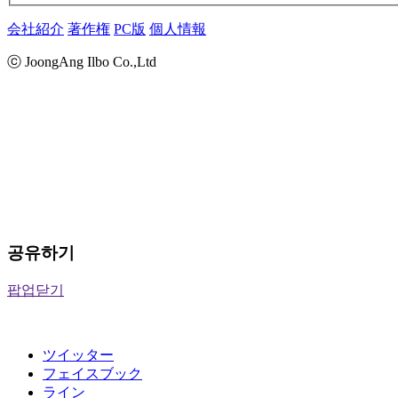
会社紹介
著作権
PC版
個人情報
ⓒ JoongAng Ilbo Co.,Ltd
공유하기
팝업닫기
ツイッター
フェイスブック
ライン