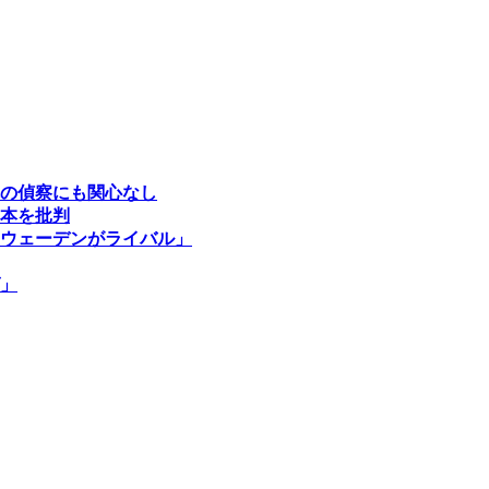
の偵察にも関心なし
本を批判
ウェーデンがライバル」
」