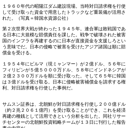
１９６０年代の昭陽江ダム建設現場。当時対日請求権を行使
して受け取った資金で用意したトラックなど重装備が活用さ
れた。（写真＝韓国水資源公社）
第２次世界大戦が終わった１９４５年。連合軍は敗戦国であ
る日本に大規模な賠償責任を課した。戦争で破壊された被害
国のインフラを再建するのに日本が直接資金を支援しろとい
う意味でだ。日本の侵略で被害を受けたアジア諸国は順に賠
償金を受ける。
１９５４年にビルマ（現ミャンマー）が２億ドル、５６年に
フィリピンが５億５０００万ドル、５８年にインドネシアが
２億２３００万ドルを順に受け取った。そして６５年に韓国
は３億ドルを受け取る。日本に侵略被害補償金を請求する権
利、対日請求権を行使した事例だ。
サムスン証券は、北朝鮮が対日請求権を行使し２００億ドル
（約２兆２０６１億円）を受け取ることができ、これを経済
再建の種銭として活用できという分析を出した。同社リサー
チセンターの北朝鮮投資戦略チームが１３日に刊行した報告