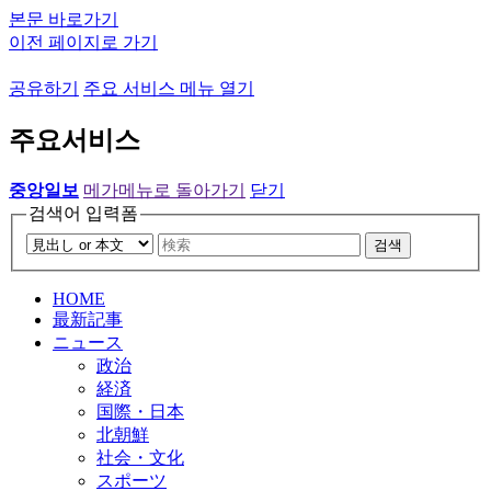
본문 바로가기
이전 페이지로 가기
공유하기
주요 서비스 메뉴 열기
주요서비스
중앙일보
메가메뉴로 돌아가기
닫기
검색어 입력폼
검색
HOME
最新記事
ニュース
政治
経済
国際・日本
北朝鮮
社会・文化
スポーツ