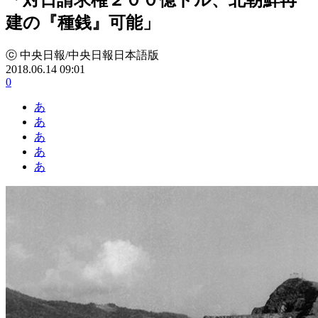
建の『種銭』可能」
ⓒ 中央日報/中央日報日本語版
2018.06.14 09:01
0
あ
あ
あ
あ
あ