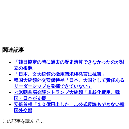
関連記事
「韓日協定の時に過去の歴史清算できなかったのが対
立の根源」
「日本、文大統領の徴用請求権発言に抗議」
韓国大統領外交安保特補「日本、大国として責任ある
リーダーシップを発揮できていない」
＜米朝首脳会談＞トランプ大統領「非核化費用、韓
国・日本が支援」
安倍首相「１０億円出した」…公式反論もできない韓
国外交部
この記事を読んで…