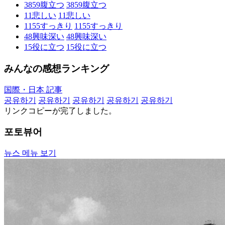
3859
腹立つ
3859
腹立つ
11
悲しい
11
悲しい
1155
すっきり
1155
すっきり
48
興味深い
48
興味深い
15
役に立つ
15
役に立つ
みんなの感想ランキング
国際・日本 記事
공유하기
공유하기
공유하기
공유하기
공유하기
リンクコピーが完了しました。
포토뷰어
뉴스 메뉴 보기