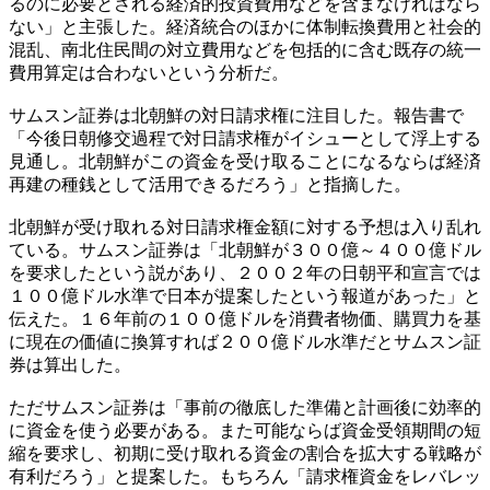
るのに必要とされる経済的投資費用などを含まなければなら
ない」と主張した。経済統合のほかに体制転換費用と社会的
混乱、南北住民間の対立費用などを包括的に含む既存の統一
費用算定は合わないという分析だ。
サムスン証券は北朝鮮の対日請求権に注目した。報告書で
「今後日朝修交過程で対日請求権がイシューとして浮上する
見通し。北朝鮮がこの資金を受け取ることになるならば経済
再建の種銭として活用できるだろう」と指摘した。
北朝鮮が受け取れる対日請求権金額に対する予想は入り乱れ
ている。サムスン証券は「北朝鮮が３００億～４００億ドル
を要求したという説があり、２００２年の日朝平和宣言では
１００億ドル水準で日本が提案したという報道があった」と
伝えた。１６年前の１００億ドルを消費者物価、購買力を基
に現在の価値に換算すれば２００億ドル水準だとサムスン証
券は算出した。
ただサムスン証券は「事前の徹底した準備と計画後に効率的
に資金を使う必要がある。また可能ならば資金受領期間の短
縮を要求し、初期に受け取れる資金の割合を拡大する戦略が
有利だろう」と提案した。もちろん「請求権資金をレバレッ