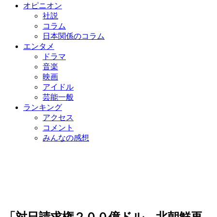
オピニオン
社説
コラム
日本関係のコラム
エンタメ
ドラマ
音楽
映画
アイドル
芸能一般
ランキング
アクセス
コメント
みんなの感想
「対日請求権２００億ドル、北朝鮮再