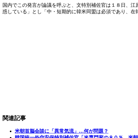
国内でこの発言が論議を呼ぶと、文特別補佐官は１８日、江
惑している」とし「中・短期的に韓米同盟は必須であり、在
関連記事
米朝首脳会談に「異常気流」…何が問題？
韓国統一外交安保特別補佐官「米専門家の８０％、米朝