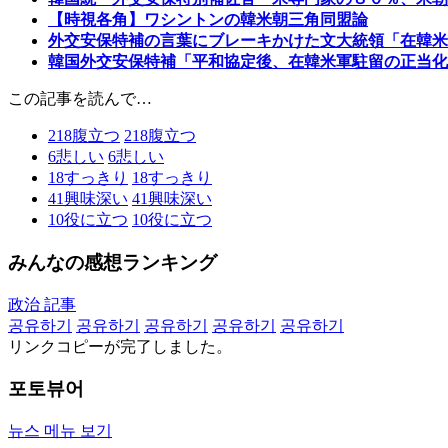
【時視各角】ワシントンの韓米朝三角同盟論
外交安保特補の言葉にブレーキかけた文大統領「在韓米
韓国外交安保特補「平和協定後、在韓米軍駐留の正当化
この記事を読んで…
218
腹立つ
218
腹立つ
6
悲しい
6
悲しい
18
すっきり
18
すっきり
41
興味深い
41
興味深い
10
役に立つ
10
役に立つ
みんなの感想ランキング
政治 記事
공유하기
공유하기
공유하기
공유하기
공유하기
リンクコピーが完了しました。
포토뷰어
뉴스 메뉴 보기