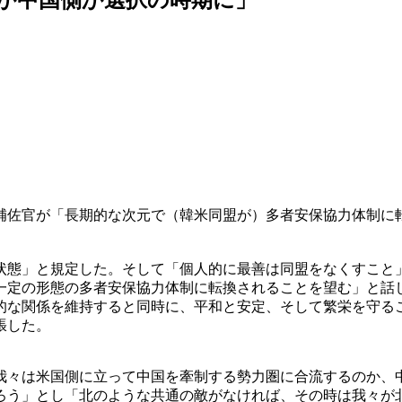
補佐官が「長期的な次元で（韓米同盟が）多者安保協力体制に
状態」と規定した。そして「個人的に最善は同盟をなくすこと
一定の形態の多者安保協力体制に転換されることを望む」と話
的な関係を維持すると同時に、平和と安定、そして繁栄を守る
張した。
我々は米国側に立って中国を牽制する勢力圏に合流するのか、
ろう」とし「北のような共通の敵がなければ、その時は我々が