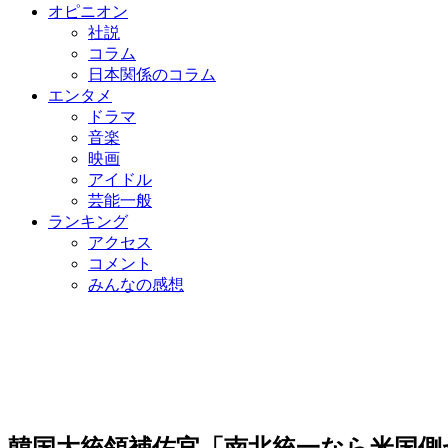
オピニオン
社説
コラム
日本関係のコラム
エンタメ
ドラマ
音楽
映画
アイドル
芸能一般
ランキング
アクセス
コメント
みんなの感想
韓国大統領補佐官「南北統一なら米国側