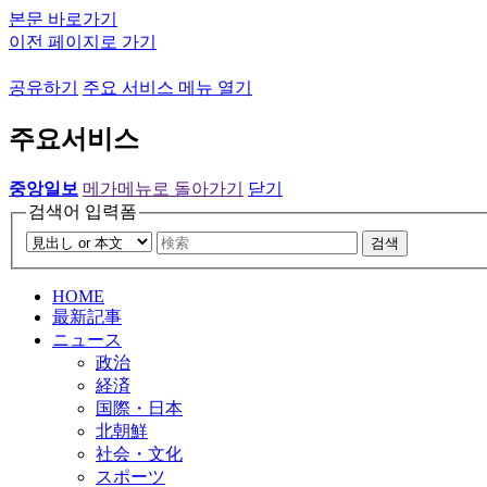
본문 바로가기
이전 페이지로 가기
공유하기
주요 서비스 메뉴 열기
주요서비스
중앙일보
메가메뉴로 돌아가기
닫기
검색어 입력폼
검색
HOME
最新記事
ニュース
政治
経済
国際・日本
北朝鮮
社会・文化
スポーツ