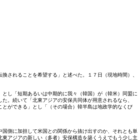
転換されることを希望する」と述べた。１７日（現地時間）、
」とし「短期あるいは中期的に我々（韓国）が（韓米）同盟に
した。続いて「北東アジアの安保共同体が用意されるなら、
ことができる」とし「（その場合）韓半島は地政学的なくび
中国側に加担して米国との関係から抜け出すのか、それとも単
北東アジアの新しい（多者）安保構造を築くうえでもう少し主