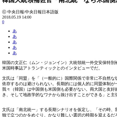
ⓒ 中央日報/中央日報日本語版
2018.05.19 14:00
0
あ
あ
あ
あ
あ
韓国の文正仁（ムン・ジョンイン）大統領統一外交安保特別
米国時事誌アトランティックとのインタビューでだ。
文氏は「同盟」を「（一般的に）国際関係で非常に不自然な
依存するのは避けられない。長期的には個人的に同盟体制が
我々（韓国）は中国側も米国側も必要がない。両大国と友好
き、そして地政学的なワナから抜け出すことができる」と主
文氏は「南北統一」する長期シナリオを仮定し、「その時、
独で立つのかをめぐり、かなり難しい選択の時期を迎えるだ