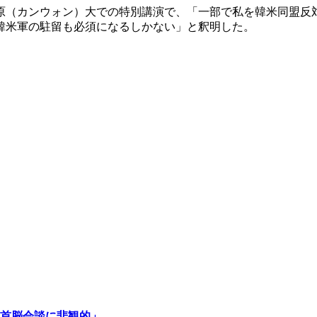
原（カンウォン）大での特別講演で、「一部で私を韓米同盟反
韓米軍の駐留も必須になるしかない」と釈明した。
首脳会談に悲観的」