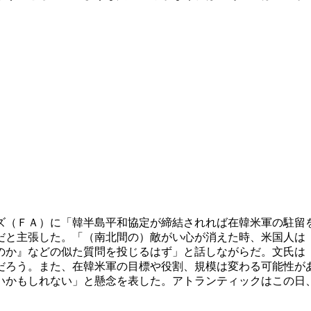
ズ（ＦＡ）に「韓半島平和協定が締結されれば在韓米軍の駐留
だと主張した。「（南北間の）敵がい心が消えた時、米国人は
のか』などの似た質問を投じるはず」と話しながらだ。文氏は
だろう。また、在韓米軍の目標や役割、規模は変わる可能性が
いかもしれない」と懸念を表した。アトランティックはこの日