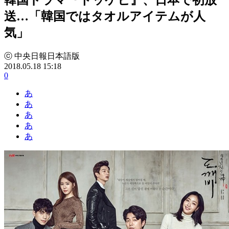
送…「韓国ではタオルアイテムが人
気」
ⓒ 中央日報日本語版
2018.05.18 15:18
0
あ
あ
あ
あ
あ