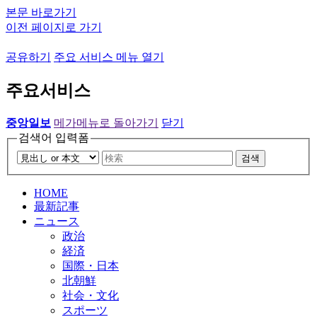
본문 바로가기
이전 페이지로 가기
공유하기
주요 서비스 메뉴 열기
주요서비스
중앙일보
메가메뉴로 돌아가기
닫기
검색어 입력폼
검색
HOME
最新記事
ニュース
政治
経済
国際・日本
北朝鮮
社会・文化
スポーツ