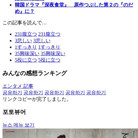
韓国ドラマ『深夜食堂』 原作つぶした第２の『のだ
め』に？
この記事を読んで…
231
腹立つ
231
腹立つ
3
悲しい
3
悲しい
1
すっきり
1
すっきり
35
興味深い
35
興味深い
5
役に立つ
5
役に立つ
みんなの感想ランキング
エンタメ 記事
공유하기
공유하기
공유하기
공유하기
공유하기
リンクコピーが完了しました。
포토뷰어
뉴스 메뉴 보기