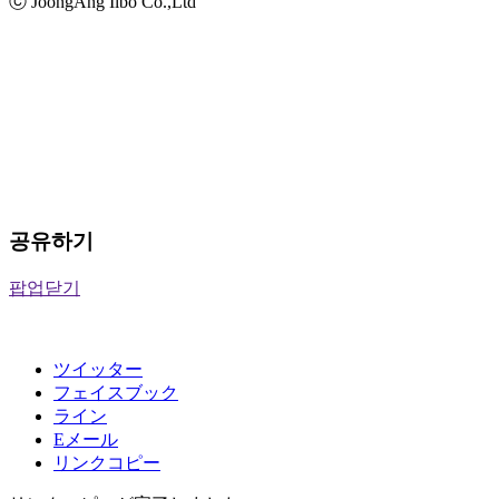
ⓒ JoongAng Ilbo Co.,Ltd
공유하기
팝업닫기
ツイッター
フェイスブック
ライン
Eメール
リンクコピー