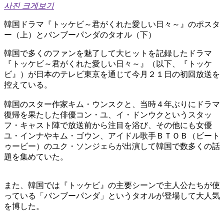
사진 크게보기
韓国ドラマ『トッケビ～君がくれた愛しい日々～』のポスタ
ー（上）とバンブーパンダのタオル（下）
韓国で多くのファンを魅了して大ヒットを記録したドラマ
『トッケビ～君がくれた愛しい日々～』（以下、『トッケ
ビ』）が日本のテレビ東京を通じて今月２１日の初回放送を
控えている。
韓国のスター作家キム・ウンスクと、当時４年ぶりにドラマ
復帰を果たした俳優コン・ユ、イ・ドンウクというスタッ
フ・キャスト陣で放送前から注目を浴び、その他にも女優
ユ・インナやキム・ゴウン、アイドル歌手ＢＴＯＢ（ビート
ゥービー）のユク・ソンジェらが出演して韓国で数多くの話
題を集めていた。
また、韓国では『トッケビ』の主要シーンで主人公たちが使
っている「バンブーパンダ」というタオルが登場して大人気
を博した。