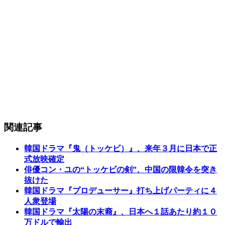
関連記事
韓国ドラマ『鬼（トッケビ）』、来年３月に日本で正
式放映確定
俳優コン・ユの“トッケビの剣”、中国の限韓令を突き
抜けた
韓国ドラマ『プロデューサー』打ち上げパーティに４
人衆登場
韓国ドラマ『太陽の末裔』、日本へ１話あたり約１０
万ドルで輸出