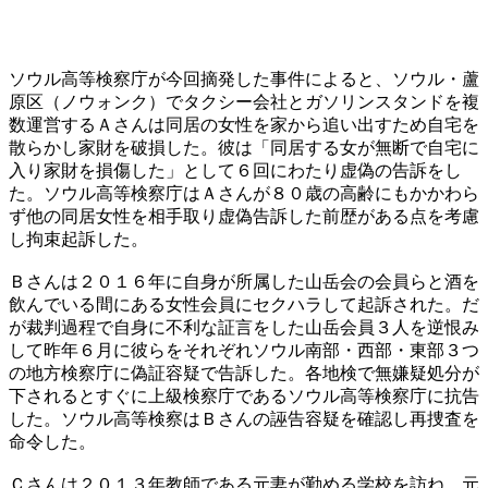
ソウル高等検察庁が今回摘発した事件によると、ソウル・蘆
原区（ノウォンク）でタクシー会社とガソリンスタンドを複
数運営するＡさんは同居の女性を家から追い出すため自宅を
散らかし家財を破損した。彼は「同居する女が無断で自宅に
入り家財を損傷した」として６回にわたり虚偽の告訴をし
た。ソウル高等検察庁はＡさんが８０歳の高齢にもかかわら
ず他の同居女性を相手取り虚偽告訴した前歴がある点を考慮
し拘束起訴した。
Ｂさんは２０１６年に自身が所属した山岳会の会員らと酒を
飲んでいる間にある女性会員にセクハラして起訴された。だ
が裁判過程で自身に不利な証言をした山岳会員３人を逆恨み
して昨年６月に彼らをそれぞれソウル南部・西部・東部３つ
の地方検察庁に偽証容疑で告訴した。各地検で無嫌疑処分が
下されるとすぐに上級検察庁であるソウル高等検察庁に抗告
した。ソウル高等検察はＢさんの誣告容疑を確認し再捜査を
命令した。
Ｃさんは２０１３年教師である元妻が勤める学校を訪ね、元