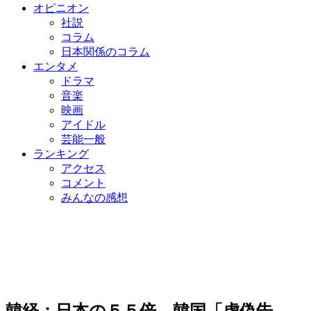
オピニオン
社説
コラム
日本関係のコラム
エンタメ
ドラマ
音楽
映画
アイドル
芸能一般
ランキング
アクセス
コメント
みんなの感想
韓経：日本の５５倍…韓国「虚偽告