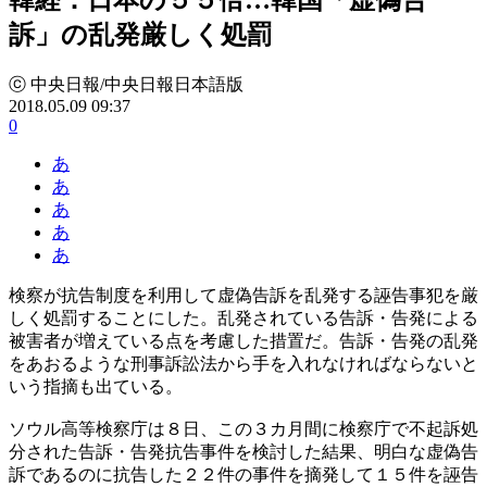
訴」の乱発厳しく処罰
ⓒ 中央日報/中央日報日本語版
2018.05.09 09:37
0
あ
あ
あ
あ
あ
検察が抗告制度を利用して虚偽告訴を乱発する誣告事犯を厳
しく処罰することにした。乱発されている告訴・告発による
被害者が増えている点を考慮した措置だ。告訴・告発の乱発
をあおるような刑事訴訟法から手を入れなければならないと
いう指摘も出ている。
ソウル高等検察庁は８日、この３カ月間に検察庁で不起訴処
分された告訴・告発抗告事件を検討した結果、明白な虚偽告
訴であるのに抗告した２２件の事件を摘発して１５件を誣告