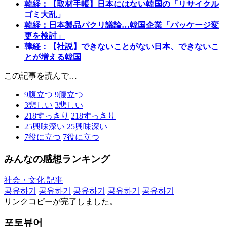
韓経：【取材手帳】日本にはない韓国の「リサイクル
ゴミ大乱」
韓経：日本製品パクリ議論…韓国企業「パッケージ変
更を検討」
韓経：【社説】できないことがない日本、できないこ
とが増える韓国
この記事を読んで…
9
腹立つ
9
腹立つ
3
悲しい
3
悲しい
218
すっきり
218
すっきり
25
興味深い
25
興味深い
7
役に立つ
7
役に立つ
みんなの感想ランキング
社会・文化 記事
공유하기
공유하기
공유하기
공유하기
공유하기
リンクコピーが完了しました。
포토뷰어