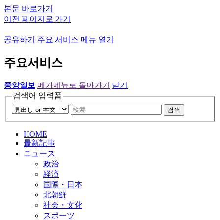
본문 바로가기
이전 페이지로 가기
공유하기
주요 서비스 메뉴 열기
주요서비스
중앙일보
메가메뉴로 돌아가기
닫기
검색어 입력폼
검색
HOME
最新記事
ニュース
政治
経済
国際・日本
北朝鮮
社会・文化
スポーツ