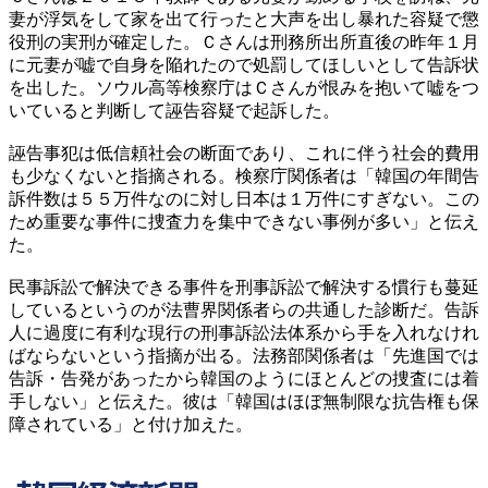
妻が浮気をして家を出て行ったと大声を出し暴れた容疑で懲
役刑の実刑が確定した。Ｃさんは刑務所出所直後の昨年１月
に元妻が嘘で自身を陥れたので処罰してほしいとして告訴状
を出した。ソウル高等検察庁はＣさんが恨みを抱いて嘘をつ
いていると判断して誣告容疑で起訴した。
誣告事犯は低信頼社会の断面であり、これに伴う社会的費用
も少なくないと指摘される。検察庁関係者は「韓国の年間告
訴件数は５５万件なのに対し日本は１万件にすぎない。この
ため重要な事件に捜査力を集中できない事例が多い」と伝え
た。
民事訴訟で解決できる事件を刑事訴訟で解決する慣行も蔓延
しているというのが法曹界関係者らの共通した診断だ。告訴
人に過度に有利な現行の刑事訴訟法体系から手を入れなけれ
ばならないという指摘が出る。法務部関係者は「先進国では
告訴・告発があったから韓国のようにほとんどの捜査には着
手しない」と伝えた。彼は「韓国はほぼ無制限な抗告権も保
障されている」と付け加えた。