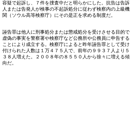
容疑で起訴し、７件を捜査中だと明らかにした。抗告は告訴
人または告発人が検事の不起訴処分に従わず検察内の上級機
関（ソウル高等検察庁）にその是正を求める制度だ。
誣告罪は他人に刑事処分または懲戒処分を受けさせる目的で
虚偽の事実を警察署や検察庁など公務所や公務員に申告する
ことにより成立する。検察庁によると昨年誣告罪として受け
付けられた人数は１万４７５人で、前年の９９３７人より５
３８人増えた。２００８年の８５５０人から徐々に増える傾
向だ。