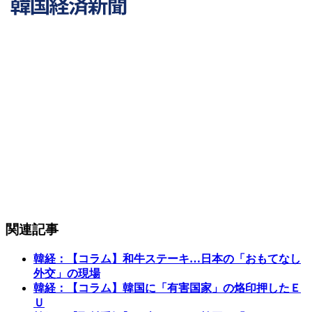
関連記事
韓経：【コラム】和牛ステーキ…日本の「おもてなし
外交」の現場
韓経：【コラム】韓国に「有害国家」の烙印押したＥ
Ｕ