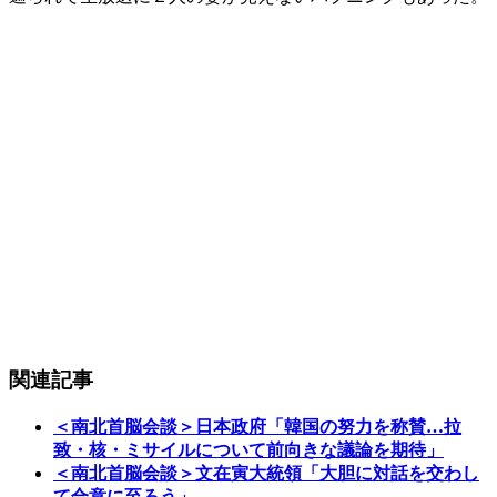
関連記事
＜南北首脳会談＞日本政府「韓国の努力を称賛…拉
致・核・ミサイルについて前向きな議論を期待」
＜南北首脳会談＞文在寅大統領「大胆に対話を交わし
て合意に至ろう」