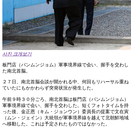
사진 크게보기
板門店（パンムンジョム）軍事境界線で会い、握手を交わし
た南北首脳。
２７日、南北首脳会談が開かれる中、何回もリハーサル重ね
ていたにもかかわらず突発状況が発生した。
午前９時３０分ごろ、南北首脳は板門店（パンムンジョム）
軍事境界線で会い、握手を交わした。短くフォトタイムを持
った後、金正恩（キム・ジョンウン）委員長の提案で文在寅
（ムン・ジェイン）大統領が軍事境界線を越えて北朝鮮地域
へ移動した。これは予定されたものではなかった。