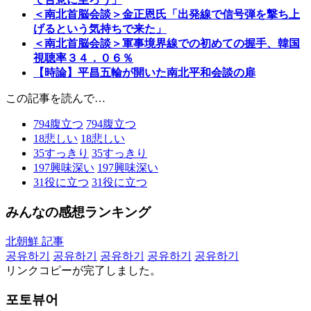
＜南北首脳会談＞金正恩氏「出発線で信号弾を撃ち上
げるという気持ちで来た」
＜南北首脳会談＞軍事境界線での初めての握手、韓国
視聴率３４．０６％
【時論】平昌五輪が開いた南北平和会談の扉
この記事を読んで…
794
腹立つ
794
腹立つ
18
悲しい
18
悲しい
35
すっきり
35
すっきり
197
興味深い
197
興味深い
31
役に立つ
31
役に立つ
みんなの感想ランキング
北朝鮮 記事
공유하기
공유하기
공유하기
공유하기
공유하기
リンクコピーが完了しました。
포토뷰어