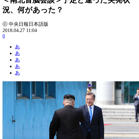
況、何があった？
ⓒ 中央日報日本語版
2018.04.27 11:04
0
あ
あ
あ
あ
あ