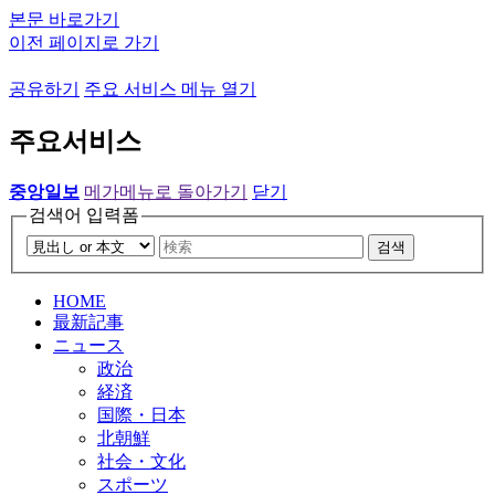
본문 바로가기
이전 페이지로 가기
공유하기
주요 서비스 메뉴 열기
주요서비스
중앙일보
메가메뉴로 돌아가기
닫기
검색어 입력폼
검색
HOME
最新記事
ニュース
政治
経済
国際・日本
北朝鮮
社会・文化
スポーツ