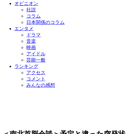
オピニオン
社説
コラム
日本関係のコラム
エンタメ
ドラマ
音楽
映画
アイドル
芸能一般
ランキング
アクセス
コメント
みんなの感想
＜南北首脳会談＞予定と違った突発状