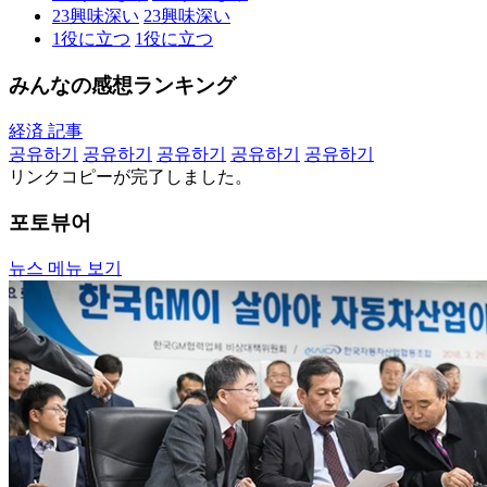
23
興味深い
23
興味深い
1
役に立つ
1
役に立つ
みんなの感想ランキング
経済 記事
공유하기
공유하기
공유하기
공유하기
공유하기
リンクコピーが完了しました。
포토뷰어
뉴스 메뉴 보기