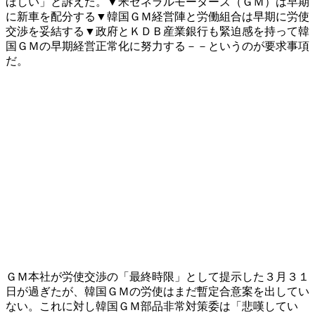
ほしい」と訴えた。▼米ゼネラルモーターズ（ＧＭ）は早期
に新車を配分する▼韓国ＧＭ経営陣と労働組合は早期に労使
交渉を妥結する▼政府とＫＤＢ産業銀行も緊迫感を持って韓
国ＧＭの早期経営正常化に努力する－－というのが要求事項
だ。
ＧＭ本社が労使交渉の「最終時限」として提示した３月３１
日が過ぎたが、韓国ＧＭの労使はまだ暫定合意案を出してい
ない。これに対し韓国ＧＭ部品非常対策委は「悲嘆してい