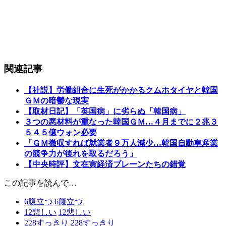
関連記事
【社説】労働組合に生死がかかるクムホタイヤと韓国
ＧＭの暗鬱な現実
【取材日記】「英国病」に劣らぬ「韓国病」
３つの悪材料が重なった韓国ＧＭ…４月までに２兆３
５４５億ウォン必要
「ＧＭ撤収すれば就業者９万人減少…韓国自動車産業
の競争力が後れを取るだろう」
【中央時評】文在寅経済ブレーンたちの錯覚
この記事を読んで…
6
腹立つ
6
腹立つ
12
悲しい
12
悲しい
228
すっきり
228
すっきり