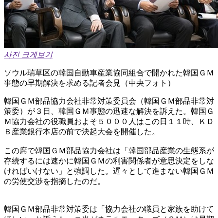
사진 크게보기
ソウル瑞草区の韓国自動車産業協同組合で開かれた韓国ＧＭ
事態の早期解決を求める記者会見（中央フォト）
韓国ＧＭ部品協力会社非常対策委員会（韓国ＧＭ部品非常対
策委）が３日、韓国ＧＭ事態の迅速な解決を訴えた。韓国Ｇ
Ｍ協力会社の役職員およそ５０００人はこの日１１時、ＫＤ
Ｂ産業銀行本店の前で決起大会を開催した。
この席で韓国ＧＭ部品協力会社は「韓国部品産業の生態系が
存続するには速かに韓国ＧＭの利害関係者が意思決定をしな
ければいけない」と強調した。遅々として進まない韓国ＧＭ
の労使交渉を指摘したのだ。
韓国ＧＭ部品非常対策委は「協力会社の職員と家族を助けて