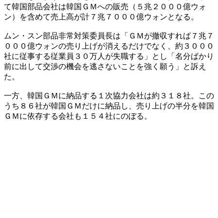
て韓国部品会社は韓国ＧＭへの販売（５兆２０００億ウォ
ン）を含めて売上高が計７兆７０００億ウォンとなる。
ムン・スン部品非常対策委員長は「ＧＭが撤収すれば７兆７
０００億ウォンの売り上げが消えるだけでなく、約３０００
社に従事する従業員３０万人が失職する」とし「名分ばかり
前に出して交渉の機会を逃さないことを強く願う」と訴え
た。
一方、韓国ＧＭに納品する１次協力会社は約３１８社。この
うち８６社が韓国ＧＭだけに納品し、売り上げの半分を韓国
ＧＭに依存する会社も１５４社にのぼる。