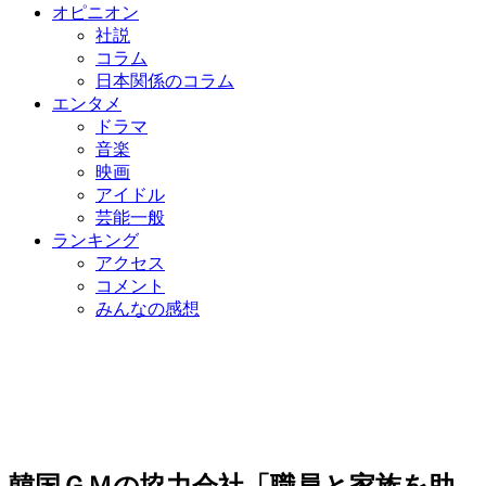
オピニオン
社説
コラム
日本関係のコラム
エンタメ
ドラマ
音楽
映画
アイドル
芸能一般
ランキング
アクセス
コメント
みんなの感想
韓国ＧＭの協力会社「職員と家族を助