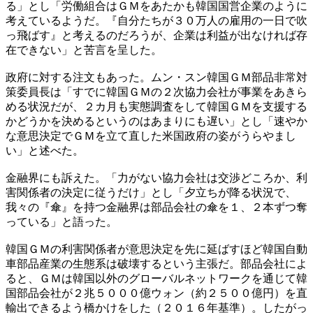
る」とし「労働組合はＧＭをあたかも韓国国営企業のように
考えているようだ。『自分たちが３０万人の雇用の一日で吹
っ飛ばす』と考えるのだろうが、企業は利益が出なければ存
在できない」と苦言を呈した。
政府に対する注文もあった。ムン・スン韓国ＧＭ部品非常対
策委員長は「すでに韓国ＧＭの２次協力会社が事業をあきら
める状況だが、２カ月も実態調査をして韓国ＧＭを支援する
かどうかを決めるというのはあまりにも遅い」とし「速やか
な意思決定でＧＭを立て直した米国政府の姿がうらやまし
い」と述べた。
金融界にも訴えた。「力がない協力会社は交渉どころか、利
害関係者の決定に従うだけ」とし「夕立ちが降る状況で、
我々の『傘』を持つ金融界は部品会社の傘を１、２本ずつ奪
っている」と語った。
韓国ＧＭの利害関係者が意思決定を先に延ばすほど韓国自動
車部品産業の生態系は破壊するという主張だ。部品会社によ
ると、ＧＭは韓国以外のグローバルネットワークを通じて韓
国部品会社が２兆５０００億ウォン（約２５００億円）を直
輸出できるよう橋かけをした（２０１６年基準）。したがっ