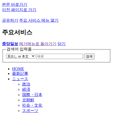
본문 바로가기
이전 페이지로 가기
공유하기
주요 서비스 메뉴 열기
주요서비스
중앙일보
메가메뉴로 돌아가기
닫기
검색어 입력폼
검색
HOME
最新記事
ニュース
政治
経済
国際・日本
北朝鮮
社会・文化
スポーツ