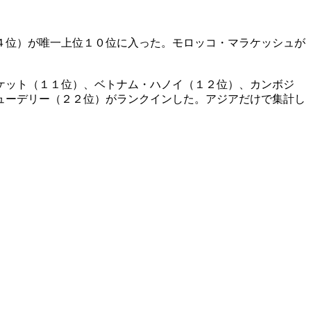
４位）が唯一上位１０位に入った。モロッコ・マラケッシュが
ケット（１１位）、ベトナム・ハノイ（１２位）、カンボジ
ューデリー（２２位）がランクインした。アジアだけで集計し