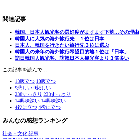
関連記事
韓国、日本人観光客の選好度がますます下落…その理由
韓国人に人気の海外旅行先 １位は日本
日本人、韓国を行きたい旅行先３位に選ぶ
韓国人の来年の海外旅行希望目的地１位は「日本」
訪日韓国人観光客、訪韓日本人観光客より３倍多い
この記事を読んで…
18
腹立つ
18
腹立つ
9
悲しい
9
悲しい
238
すっきり
238
すっきり
14
興味深い
14
興味深い
4
役に立つ
4
役に立つ
みんなの感想ランキング
社会・文化 記事