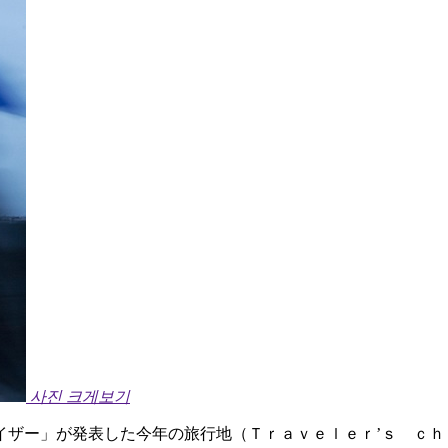
사진 크게보기
イザー」が発表した今年の旅行地（Ｔｒａｖｅｌｅｒ’ｓ ｃ