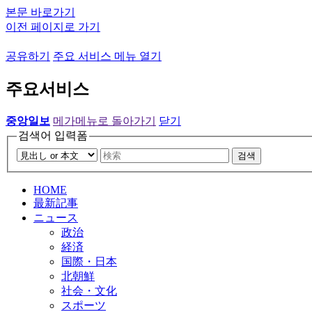
본문 바로가기
이전 페이지로 가기
공유하기
주요 서비스 메뉴 열기
주요서비스
중앙일보
메가메뉴로 돌아가기
닫기
검색어 입력폼
검색
HOME
最新記事
ニュース
政治
経済
国際・日本
北朝鮮
社会・文化
スポーツ