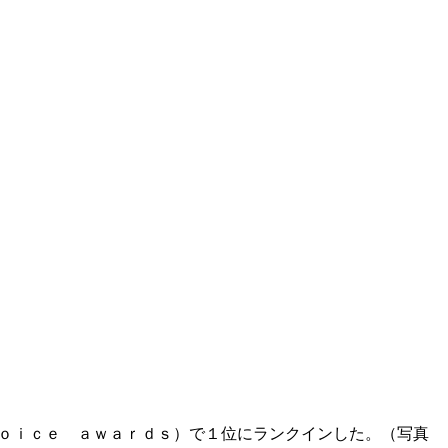
ｈｏｉｃｅ ａｗａｒｄｓ）で１位にランクインした。（写真