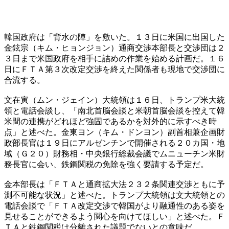
韓国政府は「背水の陣」を敷いた。１３日に米国に出国した
金鉉宗（キム・ヒョンジョン）通商交渉本部長と交渉団は２
３日まで米国政府を相手に詰めの作業を始める計画だ。１６
日にＦＴＡ第３次改定交渉を終えた関係者も現地で交渉団に
合流する。
文在寅（ムン・ジェイン）大統領は１６日、トランプ米大統
領と電話会談し、「南北首脳会談と米朝首脳会談を控えて韓
米間の連携がどれほど強固であるかを対外的に示すべき時
点」と述べた。金東ヨン（キム・ドンヨン）副首相兼企画財
政部長官は１９日にアルゼンチンで開催される２０カ国・地
域（Ｇ２０）財務相・中央銀行総裁会議でムニューチン米財
務長官に会い、鉄鋼関税の免除を強く要請する予定だ。
金本部長は「ＦＴＡと通商拡大法２３２条関連交渉ともに予
測不可能な状況」と述べた。トランプ大統領は文大統領との
電話会談で「ＦＴＡ改定交渉で韓国がより融通性のある姿を
見せることができるよう関心を向けてほしい」と述べた。Ｆ
ＴＡと鉄鋼関税は分離された議題でないとの意味だ。