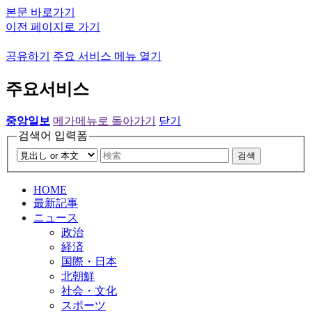
본문 바로가기
이전 페이지로 가기
공유하기
주요 서비스 메뉴 열기
주요서비스
중앙일보
메가메뉴로 돌아가기
닫기
검색어 입력폼
검색
HOME
最新記事
ニュース
政治
経済
国際・日本
北朝鮮
社会・文化
スポーツ