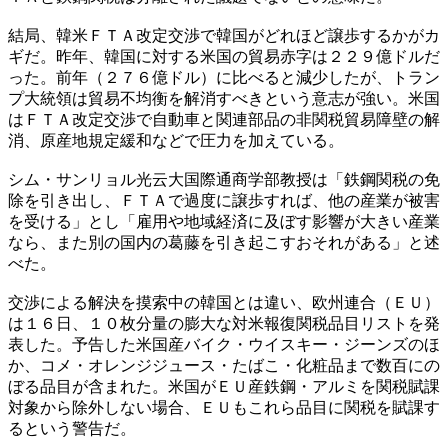
結局、韓米ＦＴＡ改定交渉で韓国がどれほど譲歩するかがカ
ギだ。昨年、韓国に対する米国の貿易赤字は２２９億ドルだ
った。前年（２７６億ドル）に比べると減少したが、トラン
プ大統領は貿易不均衡を解消すべきという意志が強い。米国
はＦＴＡ改定交渉で自動車と関連部品の非関税貿易障壁の解
消、原産地規定緩和などで圧力を加えている。
シム・サンリョル光云大国際通商学部教授は「鉄鋼関税の免
除を引き出し、ＦＴＡで過度に譲歩すれば、他の産業が被害
を受ける」とし「雇用や地域経済に及ぼす影響が大きい産業
なら、また別の国内の葛藤を引き起こすおそれがある」と述
べた。
交渉による解決を摸索中の韓国とは違い、欧州連合（ＥＵ）
は１６日、１０枚分量の膨大な対米報復関税品目リストを発
表した。予告した米国産バイク・ウイスキー・ジーンズのほ
か、コメ・オレンジジュース・たばこ・化粧品まで数百にの
ぼる品目が含まれた。米国がＥＵ産鉄鋼・アルミを関税賦課
対象から除外しない場合、ＥＵもこれら品目に関税を賦課す
るという警告だ。