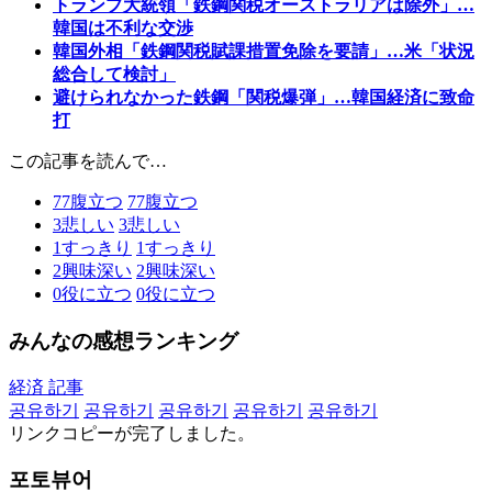
トランプ大統領「鉄鋼関税オーストラリアは除外」…
韓国は不利な交渉
韓国外相「鉄鋼関税賦課措置免除を要請」…米「状況
総合して検討」
避けられなかった鉄鋼「関税爆弾」…韓国経済に致命
打
この記事を読んで…
77
腹立つ
77
腹立つ
3
悲しい
3
悲しい
1
すっきり
1
すっきり
2
興味深い
2
興味深い
0
役に立つ
0
役に立つ
みんなの感想ランキング
経済 記事
공유하기
공유하기
공유하기
공유하기
공유하기
リンクコピーが完了しました。
포토뷰어