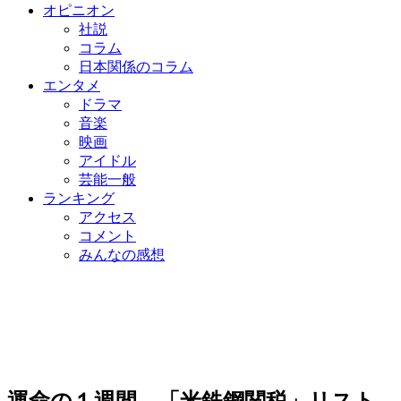
オピニオン
社説
コラム
日本関係のコラム
エンタメ
ドラマ
音楽
映画
アイドル
芸能一般
ランキング
アクセス
コメント
みんなの感想
運命の１週間…「米鉄鋼関税」リスト