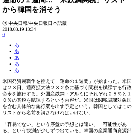
から韓国を消そう
ⓒ 中央日報/中央日報日本語版
2018.03.19 13:34
0
あ
あ
あ
あ
あ
米国発貿易戦争を控えて「運命の１週間」が始まった。米国
は２３日、通商拡大法２３２条に基づく関税を賦課する行政
命令を施行する。外国産鉄鋼・アルミにそれぞれ２５％と１
０％の関税を賦課するという内容だ。米国は関税賦課対象国
を含む具体的な施行案を出す予定という。韓国としてはこの
リストから名前を消さなければいけない。
「容易でない」という序盤の予想とは違い、「可能性があ
る」という観測が少しずつ出ている。韓国の産業通商資源部