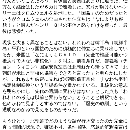
なんということだろう、肖像画と実物はあまりに違った。仕
方なく結婚はしたが６カ月で離婚した。怒りが解けないヘン
リー王はクロムウェルを処刑した。「国益」のためだったと
いうがクロムウェルの歪曲された仲立ちは「なによりも容
貌！」と叫んだヘンリー８世の不信と怒りだけを買った。最
後は悲惨だった。
現状も大きく異なることはない。われわれは韓半島（朝鮮半
島）平和という国益のために積極的に仲立ちに乗り出してい
るが、米国は「なによりもＣＶＩＤ！（完全で検証可能かつ
後戻りできない非核化）」を叫ぶ。前提条件だ。鄭義溶（チ
ョン・ウィヨン）国家安保室長は北朝鮮から帰ってきて「北
朝鮮が米国と非核化協議をできると言った」と明らかにした
が、これもまた厳密に見れば米朝関係正常化、すなわち平和
協定体制転換という前提条件が敷かれている。非核化の意志
を明らかにし「先代の遺訓に変わりはない」とした点も「わ
れわれの考えは以前と変わらない」とうことと解釈できる。
色めがねで見ようとするのではない。「歴史の教訓」という
透明なめがねで見えるものがそうだ。
もうひとつ。北朝鮮でどのような話が行き交ったのか完全に
真っ暗闇の状況で、確認不可、条件省略、恣意的解釈発言は