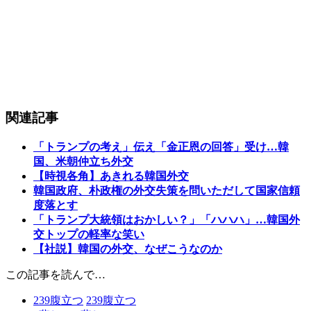
関連記事
「トランプの考え」伝え「金正恩の回答」受け…韓
国、米朝仲立ち外交
【時視各角】あきれる韓国外交
韓国政府、朴政権の外交失策を問いただして国家信頼
度落とす
「トランプ大統領はおかしい？」「ハハハ」…韓国外
交トップの軽率な笑い
【社説】韓国の外交、なぜこうなのか
この記事を読んで…
239
腹立つ
239
腹立つ