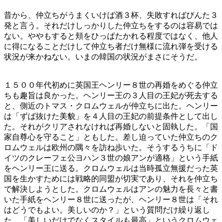
昔から、仲立ちがうまくいけば酒３杯、失敗すればびんた３
発と言う。それだけしっかりした仲立ちをするのは容易では
ない。ややもすると頬をひっぱたかれる程度ではなく、他人
に得になることだけして仲立ち者だけ無様に流れ弾を受ける
状況が来かねない。いまの韓国の状況がまさにそうだ。
１５００年代初めに英国王ヘンリー８世の再婚をめぐる仲立
ちも趣旨は良かった。ヘンリー王の３人目の王妃が死去する
と、側近のトマス・クロムウェルが仲立ちに出た。ヘンリー
は「ずば抜けた美貌」を４人目の王妃の前提条件として出し
た。それがクリアされなければ再婚しないと固執した。「国
家自尊心を守ること」ともした。差し迫っていた仲立ちのク
ロムウェルは欧州の隅々を訪ね歩いた。そうするうちに「ド
イツのクレーフェ公ヨハン３世の娘アンが適格」という手紙
をヘンリー王に送る。クロムウェルは当時孤立無援だった英
国を生かすためには戦略的同盟が切実であり、それを仲立ち
で解決しようとした。クロムウェルはアンの魅力を長々と書
いた手紙をヘンリー８世に送ったが、ヘンリー８世は「それ
はどうでもよい。美しいのか？」という質問だけ繰り返し
た。「美しいだけでなくスタイルも最高」というクロムウェ