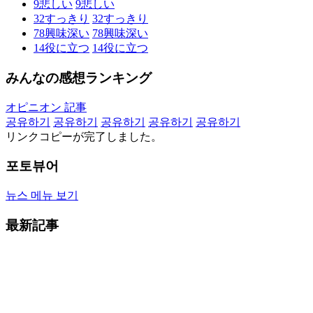
9
悲しい
9
悲しい
32
すっきり
32
すっきり
78
興味深い
78
興味深い
14
役に立つ
14
役に立つ
みんなの感想ランキング
オピニオン 記事
공유하기
공유하기
공유하기
공유하기
공유하기
リンクコピーが完了しました。
포토뷰어
뉴스 메뉴 보기
最新記事