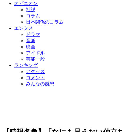
オピニオン
社説
コラム
日本関係のコラム
エンタメ
ドラマ
音楽
映画
アイドル
芸能一般
ランキング
アクセス
コメント
みんなの感想
【時視各角】「なにも見えない仲立ち