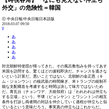
外交」の危険性＝韓国
ⓒ 中央日報/中央日報日本語版
2018.03.07 09:50
0
あ
あ
あ
あ
あ
対北朝鮮特使団が帰ってきた。その風呂敷包みを持ってあす
米国を訪問する。驚くほどの速戦即決だ。チャンスを逃さな
いという計算だ。悪いことではない。北朝鮮の金正恩（キ
ム・ジョンウン）の核武装の時間稼ぎ、米トランプの統制不
能な支配構造を考慮すると時間は決して味方ではないため
だ。青瓦台（チョンワデ、大統領府）は「われわれは仲立ち
する立場」という。平壌（ピョンヤン）とワシントンの相互
条件を打診し両者間の対話を仲介していく過程が仲立ちと似
ているという意味だろう。事実真の仲立ちはこれからだ。