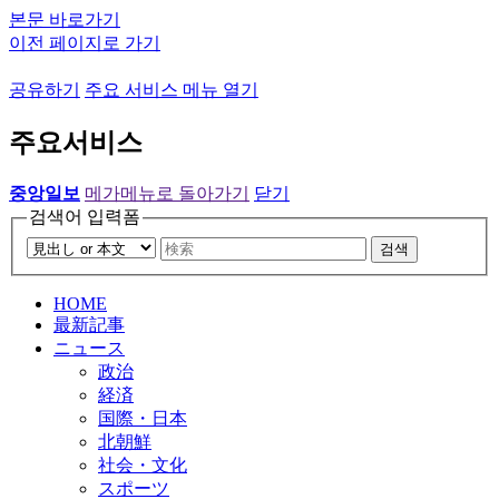
본문 바로가기
이전 페이지로 가기
공유하기
주요 서비스 메뉴 열기
주요서비스
중앙일보
메가메뉴로 돌아가기
닫기
검색어 입력폼
검색
HOME
最新記事
ニュース
政治
経済
国際・日本
北朝鮮
社会・文化
スポーツ