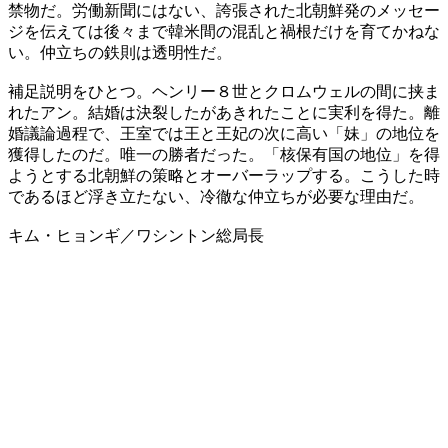
禁物だ。労働新聞にはない、誇張された北朝鮮発のメッセー
ジを伝えては後々まで韓米間の混乱と禍根だけを育てかねな
い。仲立ちの鉄則は透明性だ。
補足説明をひとつ。ヘンリー８世とクロムウェルの間に挟ま
れたアン。結婚は決裂したがあきれたことに実利を得た。離
婚議論過程で、王室では王と王妃の次に高い「妹」の地位を
獲得したのだ。唯一の勝者だった。「核保有国の地位」を得
ようとする北朝鮮の策略とオーバーラップする。こうした時
であるほど浮き立たない、冷徹な仲立ちが必要な理由だ。
キム・ヒョンギ／ワシントン総局長