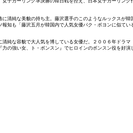
）女子カーリング準決勝の韓日戦を控え、日本女子カーリング
格に清純な美貌の持ち主。藤沢選手のこのようなルックスが韓
ツ報知も「藤沢五月が韓国内で人気女優パク・ボヨンに似てい
に清純な容貌で大人気を博している女優だ。２００６年ドラマ
『力の強い女、ト・ボンスン』でヒロインのボンスン役を好演