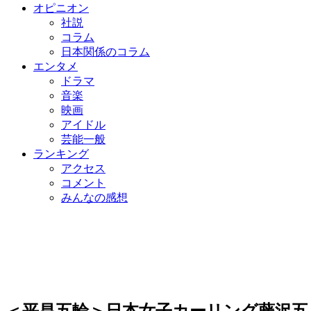
オピニオン
社説
コラム
日本関係のコラム
エンタメ
ドラマ
音楽
映画
アイドル
芸能一般
ランキング
アクセス
コメント
みんなの感想
＜平昌五輪＞日本女子カーリング藤沢五