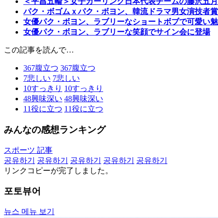
＜平昌五輪＞女子カーリング日本代表チームの藤沢五月
パク・ボゴムｘパク・ボヨン、韓流ドラマ男女演技者賞
女優パク・ボヨン、ラブリーなショートボブで可愛い魅
女優パク・ボヨン、ラブリーな笑顔でサイン会に登場
この記事を読んで…
367
腹立つ
367
腹立つ
7
悲しい
7
悲しい
10
すっきり
10
すっきり
48
興味深い
48
興味深い
11
役に立つ
11
役に立つ
みんなの感想ランキング
スポーツ 記事
공유하기
공유하기
공유하기
공유하기
공유하기
リンクコピーが完了しました。
포토뷰어
뉴스 메뉴 보기