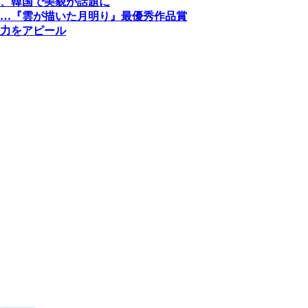
、韓国で美貌が話題に
…『雲が描いた月明り』最優秀作品賞
力をアピール