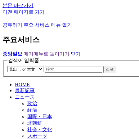
본문 바로가기
이전 페이지로 가기
공유하기
주요 서비스 메뉴 열기
주요서비스
중앙일보
메가메뉴로 돌아가기
닫기
검색어 입력폼
검색
HOME
最新記事
ニュース
政治
経済
国際・日本
北朝鮮
社会・文化
スポーツ