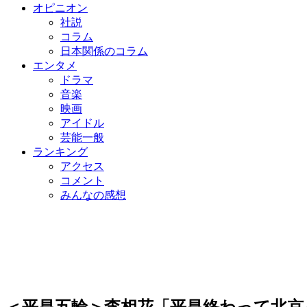
オピニオン
社説
コラム
日本関係のコラム
エンタメ
ドラマ
音楽
映画
アイドル
芸能一般
ランキング
アクセス
コメント
みんなの感想
＜平昌五輪＞李相花「平昌終わって北京