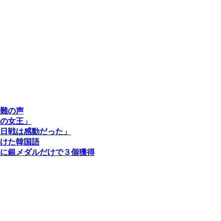
難の声
の女王」
日戦は感動だった」
けた韓国語
に銀メダルだけで３個獲得