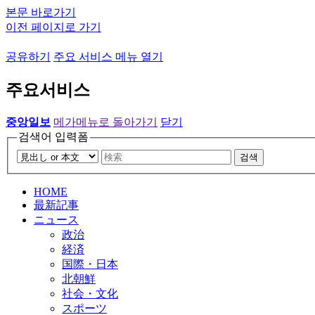
본문 바로가기
이전 페이지로 가기
공유하기
주요 서비스 메뉴 열기
주요서비스
중앙일보
메가메뉴로 돌아가기
닫기
검색어 입력폼
검색
HOME
最新記事
ニュース
政治
経済
国際・日本
北朝鮮
社会・文化
スポーツ