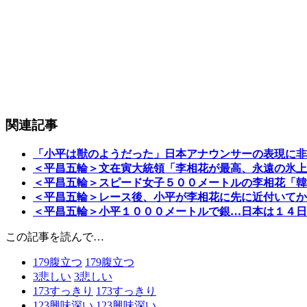
関連記事
「小平は獣のようだった」日本アナウンサーの表現に非
＜平昌五輪＞文在寅大統領「李相花が最高、永遠の氷上
＜平昌五輪＞スピード女子５００メートルの李相花「韓
＜平昌五輪＞レース後、小平が李相花に先に近付いてか
＜平昌五輪＞小平１０００メートルで銀…日本は１４日
この記事を読んで…
179
腹立つ
179
腹立つ
3
悲しい
3
悲しい
173
すっきり
173
すっきり
123
興味深い
123
興味深い