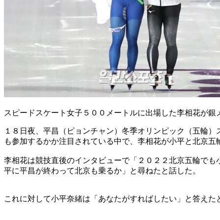
スピードスケート女子５００メートルに出場した李相花が銀
１８日夜、平昌（ピョンチャン）冬季オリンピック（五輪）
も参加するかか注目されている中で、李相花が小平と北京五
李相花は競技直後のインタビューで「２０２２北京五輪でも
平に平昌が終わって北京も乗るか」と尋ねたと話した。
これに対して小平奈緒は「あなたがすればしたい」と答えた