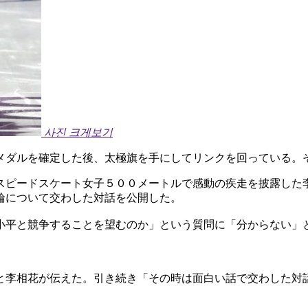
사진 크게보기
メダルを確定した後、太極旗を手にしてリンクを回っている。
スピードスケート女子５００メートルで感動の疾走を披露した
輪について交わした対話を公開した。
小平と競争することを望むのか」という質問に「分からない」
と李相花が伝えた。引き続き「その時は面白い話で交わした対