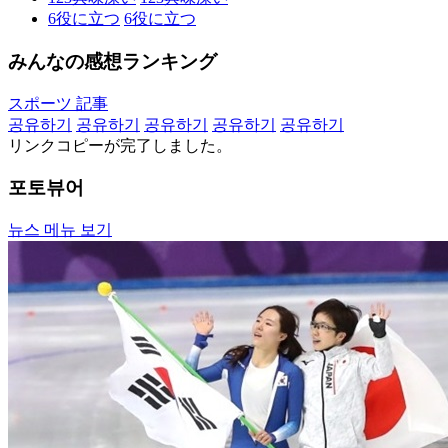
6
役に立つ
6
役に立つ
みんなの感想ランキング
スポーツ 記事
공유하기
공유하기
공유하기
공유하기
공유하기
リンクコピーが完了しました。
포토뷰어
뉴스 메뉴 보기