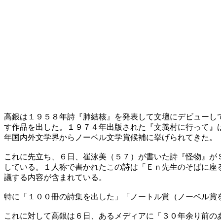
高銀は１９５８年詩『肺結核』を発表して文壇にデビューし
す作品を出した。１９７４年出版された『文義村に行って』
年国内外文学界からノーベル文学賞候補に挙げられてきた。
これに先立ち、６日、崔泳美（５７）が書いた詩『怪物』が
している。１人称で書かれたこの詩は「Ｅｎ先生のそばに座
議する内容が含まれている。
特に「１００冊の詩集を出した」「ノートル賞（ノーベル賞
これに対して高銀は６日、あるメディアに「３０年余り前の