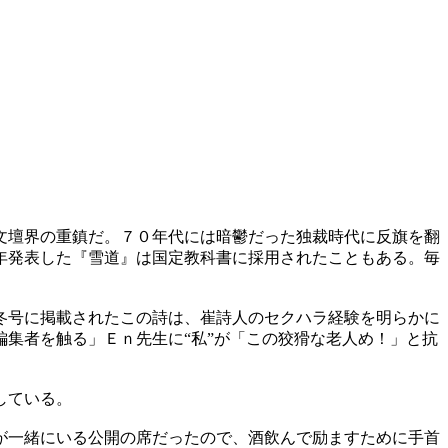
文壇界の重鎮だ。７０年代には暗鬱だった独裁時代に反旗を翻
年発表した『雪道』は国定教科書に採用されたこともある。毎
冬号に掲載されたこの詩は、崔詩人のセクハラ経験を明らかに
集者を触る」Ｅｎ先生に“私”が「この狡猾な老人め！」と抗
している。
が一緒にいる公開の席だったので、酒飲んで励ますために手首