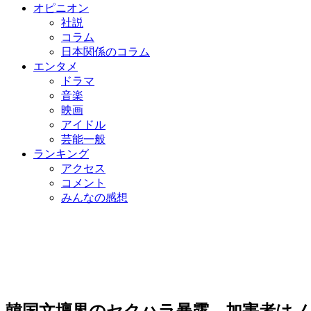
オピニオン
社説
コラム
日本関係のコラム
エンタメ
ドラマ
音楽
映画
アイドル
芸能一般
ランキング
アクセス
コメント
みんなの感想
韓国文壇界のセクハラ暴露…加害者はノ