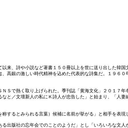
て以来、詩や小説など著書１５０冊以上を世に送り出した韓国
は、高銀の激しい時代精神を込めた代表的な詩集だ。１９６０
ＳＮＳで熱く取り上げられた。季刊誌「黄海文化」２０１７年
るなと／文壇新人の私にＫ詩人が忠告した」と始まり、「人妻編
を称するとみられる言葉）候補に名前が挙がる」と相手を表現
ある出版社の忘年会でのことのようだ」とし「いろいろな文人