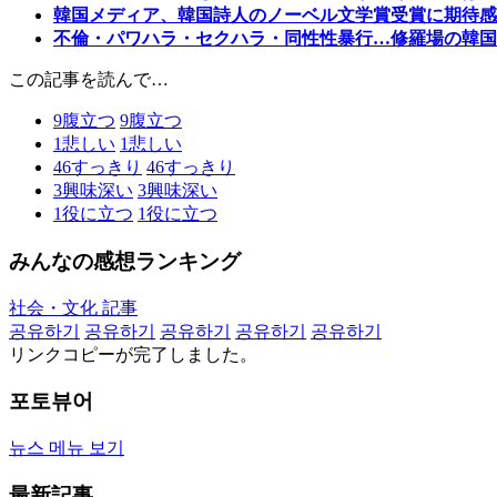
韓国メディア、韓国詩人のノーベル文学賞受賞に期待感
不倫・パワハラ・セクハラ・同性性暴行…修羅場の韓国
この記事を読んで…
9
腹立つ
9
腹立つ
1
悲しい
1
悲しい
46
すっきり
46
すっきり
3
興味深い
3
興味深い
1
役に立つ
1
役に立つ
みんなの感想ランキング
社会・文化 記事
공유하기
공유하기
공유하기
공유하기
공유하기
リンクコピーが完了しました。
포토뷰어
뉴스 메뉴 보기
最新記事