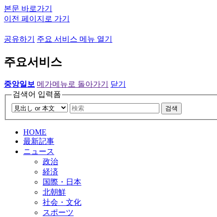
본문 바로가기
이전 페이지로 가기
공유하기
주요 서비스 메뉴 열기
주요서비스
중앙일보
메가메뉴로 돌아가기
닫기
검색어 입력폼
검색
HOME
最新記事
ニュース
政治
経済
国際・日本
北朝鮮
社会・文化
スポーツ