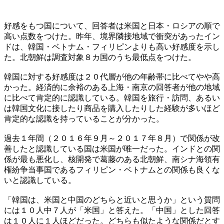
好感をもつ国について、回答者は米国と日本・ロシアの順で
高い点数をつけた。昨年、境界隣接地域で衝突があったイン
ドは、韓国・ベトナム・フィリピンよりも高い好感度を示し
た。北朝鮮は調査対象８カ国のうち最低点をつけた。
韓国に対する好感度は２０代層が他の年齢帯に比べてやや高
かった。経済的に余裕のある上海・南京の回答者が他の地域
に比べて肯定的に認識している。韓国を旅行・訪問、あるい
は韓国文化に接したり商品を購入したりした経験が多いほど
肯定的な認識を持っていることが分かった。
過去１年間（２０１６年９月～２０１７年８月）で関係が改
善したと認識している国は米国が唯一だった。インドとの関
係が最も悪化し、核開発で葛藤のある北朝鮮、南シナ海領有
権紛争当事国であるフィリピン・ベトナムとの関係も良くな
いと認識している。
「韓国は、米国と中国のどちらと近いと思うか」という質問
には１０人中７人が「米国」と答えた。「中国」とした回答
は１０人に１人ほどだった。どちらも似たような関係だとす