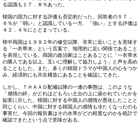
る認識も１７．８％あった。
韓国の国力に対する評価も否定的だった。回答者の５７．
６％が「弱い」と認識している一方、「強い」とする評価は
４２．４％にとどまっている。
韓中両国は１９９２年の修交以降、非常に近いことを意味す
る「一衣帯水」という言葉で、地理的に近い関係であること
を表現している。両国の政治家はことあるごとに「一衣帯水
の隣人である以上、互いに理解して協力しよう」と声を高め
ることもした。また、多くの韓国ドラマが中国人の心をつか
み、経済的にも共生構造にあることを確認してきた。
しかし、ＴＨＡＡＤ配備以降の一連の事態は、このような
「感情の絆」がどれほどもろい土台の上に築かれていたかを
如実に示した。韓国に対する中国人の感情が悪化したことと
同じくらい、中国に対する韓国人の感情も冷たくなったのも
事実だ。今回の報告書はその水準がどの程度なのかを統計で
確認できたという点で意味がある。