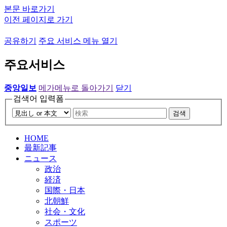
본문 바로가기
이전 페이지로 가기
공유하기
주요 서비스 메뉴 열기
주요서비스
중앙일보
메가메뉴로 돌아가기
닫기
검색어 입력폼
검색
HOME
最新記事
ニュース
政治
経済
国際・日本
北朝鮮
社会・文化
スポーツ