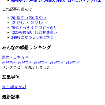
限韓令で…中国では韓流が冷め、日本コンテンツ浮上
この記事を読んで…
201
腹立つ
201
腹立つ
121
悲しい
121
悲しい
7042
すっきり
7042
すっきり
1225
興味深い
1225
興味深い
246
役に立つ
246
役に立つ
みんなの感想ランキング
国際・日本 記事
공유하기
공유하기
공유하기
공유하기
공유하기
リンクコピーが完了しました。
포토뷰어
뉴스 메뉴 보기
最新記事