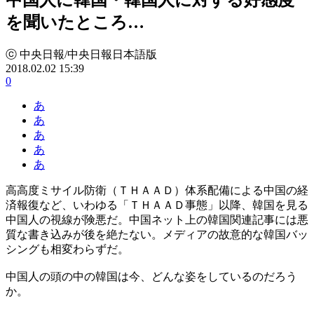
を聞いたところ…
ⓒ 中央日報/中央日報日本語版
2018.02.02 15:39
0
あ
あ
あ
あ
あ
高高度ミサイル防衛（ＴＨＡＡＤ）体系配備による中国の経
済報復など、いわゆる「ＴＨＡＡＤ事態」以降、韓国を見る
中国人の視線が険悪だ。中国ネット上の韓国関連記事には悪
質な書き込みが後を絶たない。メディアの故意的な韓国バッ
シングも相変わらずだ。
中国人の頭の中の韓国は今、どんな姿をしているのだろう
か。