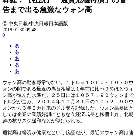
告まで出る急激なウォン高
ⓒ 中央日報/中央日報日本語版
2018.01.30 09:48
0
あ
あ
あ
あ
あ
ウォン高の動き尋常でない。１ドル＝１０６０～１０７０ウ
ォンの間である最近の為替相場は１年前に比べ９％ほどウォ
ン高が進んだ水準だ。２５日には１０５７．９０ウォンまで
ドル安が進み、２０１４年１０月３１日の１０５２．９０ウ
ォンから３年２カ月来のドル安を記録した。ウォン高要因と
しては企業の業績好調にともなう経済成長と株価上昇、北朝
鮮の核リスク緩和などが挙げられる。
通貨高は経済が健康だという傍証だが、最近のウォン高は速