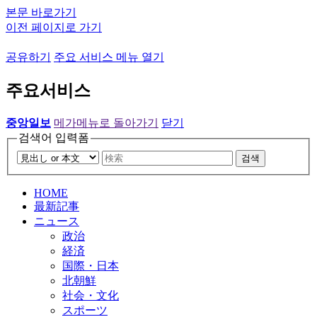
본문 바로가기
이전 페이지로 가기
공유하기
주요 서비스 메뉴 열기
주요서비스
중앙일보
메가메뉴로 돌아가기
닫기
검색어 입력폼
검색
HOME
最新記事
ニュース
政治
経済
国際・日本
北朝鮮
社会・文化
スポーツ