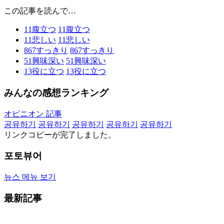
この記事を読んで…
11
腹立つ
11
腹立つ
11
悲しい
11
悲しい
867
すっきり
867
すっきり
51
興味深い
51
興味深い
13
役に立つ
13
役に立つ
みんなの感想ランキング
オピニオン 記事
공유하기
공유하기
공유하기
공유하기
공유하기
リンクコピーが完了しました。
포토뷰어
뉴스 메뉴 보기
最新記事