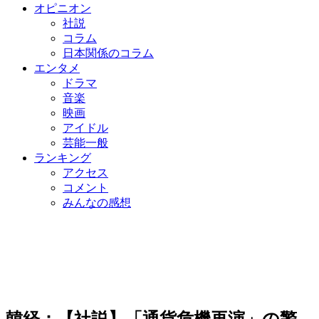
オピニオン
社説
コラム
日本関係のコラム
エンタメ
ドラマ
音楽
映画
アイドル
芸能一般
ランキング
アクセス
コメント
みんなの感想
韓経：【社説】「通貨危機再演」の警