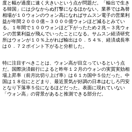
度と幅が過度に速く大きいという点が問題だ。「輸出で生き
る韓国」には少なからぬ打撃になるほかない。業界では為替
相場が１０ウォンのウォン高になればサムスン電子の営業利
益が年間２０００億～３０００億ウォンほど減るとみてい
る。１年間で１００ウォンほど下がったため２兆～３兆ウォ
ンの営業利益が飛んでいったことになる。サムスン経済研究
所はウォンが１０％上がれば輸出は０．５４％、経済成長率
は０．７２ポイント下がると分析した。
特に注目すべきことは、ウォン高が目立っているという点
だ。国際決済銀行によると昨年１２月のウォンの実質実効相
場上昇率（前月比切り上げ率）は６１カ国中５位だった。中
国は１８位にとどまり、最近景気が好調の日本はむしろ円安
となり下落率５位になるほどだった。表面に現れていない
「ウォン高」の背景があると推測できる部分だ。