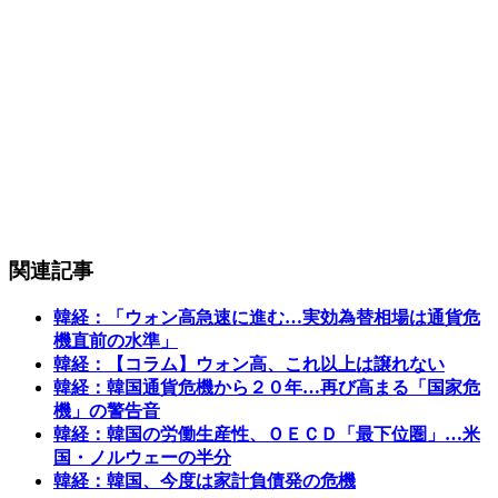
関連記事
韓経：「ウォン高急速に進む…実効為替相場は通貨危
機直前の水準」
韓経：【コラム】ウォン高、これ以上は譲れない
韓経：韓国通貨危機から２０年…再び高まる「国家危
機」の警告音
韓経：韓国の労働生産性、ＯＥＣＤ「最下位圏」…米
国・ノルウェーの半分
韓経：韓国、今度は家計負債発の危機