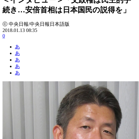
続き…安倍首相は日本国民の説得を」
ⓒ 中央日報/中央日報日本語版
2018.01.13 08:35
0
あ
あ
あ
あ
あ