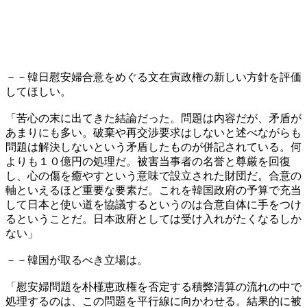
－－韓日慰安婦合意をめぐる文在寅政権の新しい方針を評価
してほしい。
「苦心の末に出てきた結論だった。問題は内容だが、矛盾が
あまりにも多い。破棄や再交渉要求はしないと述べながらも
問題は解決しないという矛盾したものが併記されている。何
よりも１０億円の処理だ。被害当事者の名誉と尊厳を回復
し、心の傷を癒やすという意味で設立された財団だ。合意の
軸といえるほど重要な要素だ。これを韓国政府の予算で充当
して日本と使い道を協議するというのは合意自体に手をつけ
るということだ。日本政府としては受け入れがたくなるしか
ない」
－－韓国が取るべき立場は。
「慰安婦問題を朴槿恵政権を否定する積弊清算の流れの中で
処理するのは、この問題を平行線に向かわせる。結果的に被