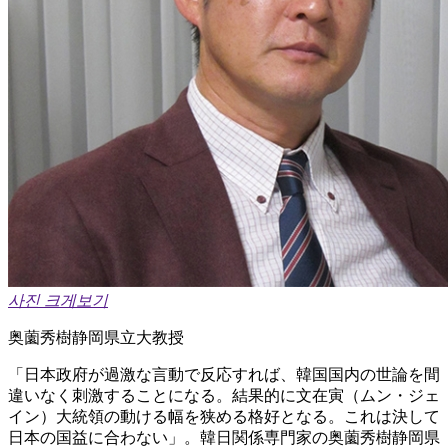
사진 크게보기
奥薗秀樹静岡県立大教授
「日本政府が過激な言動で反応すれば、韓国国内の世論を間
違いなく刺激することになる。結果的に文在寅（ムン・ジェ
イン）大統領の動ける幅を狭める格好となる。これは決して
日本の国益に合わない」。韓日関係専門家の奥薗秀樹静岡県