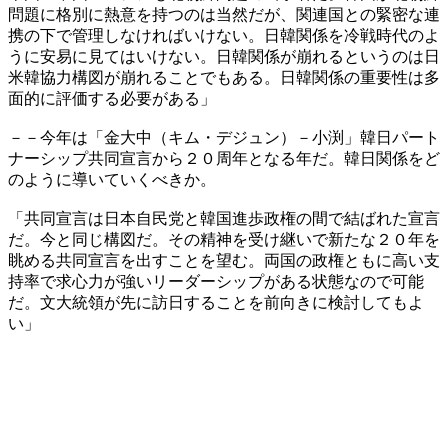
問題に格別に熱意を持つのは当然だが、関連国との緊密な連
携の下で管理しなければいけない。日韓関係を冷戦時代のよ
うに安易に見てはいけない。日韓関係が崩れるというのは日
米韓協力構図が崩れることでもある。日韓関係の重要性は多
面的に評価する必要がある」
－－今年は「金大中（キム・デジュン）－小渕」韓日パート
ナーシップ共同宣言から２０周年となる年だ。韓日関係をど
のように導いていくべきか。
「共同宣言は日本自民党と韓国進歩政権の間で結ばれた宣言
だ。今と同じ構図だ。その精神を受け継いで新たな２０年を
眺める共同宣言を出すことを望む。両国の政権ともに高い支
持率で求心力が強いリーダーシップがある状態なので可能
だ。文大統領が先に訪日することを前向きに検討してもよ
い」