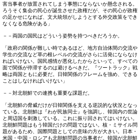
害当事者が放置されてしまう事態にならないか懸念される。
ろうそく集会の民心が誕生させた政権だが、その民心が政権
の足かせになれば、文大統領がしようとする外交政策をでき
なくなる危険がある」
－－両国の国民はどういう姿勢を持つべきだろうか。
「政府の関係が難しい時であるほど、地方自治体間の交流や
学生の交流など草の根レベルの交流がさらに活発にならなけ
ればいけない。国民感情が悪化したからといって、すべての
面で関係が停滞するのは避けるべきだ。『ツートラック』戦
略は両国ともに必要だ。日韓関係のフレームを強め、できる
ことはしなければいけない」
－－対北朝鮮での連携も重要な課題だ。
「北朝鮮の脅威だけが日韓関係を支える逆説的な状況となっ
ている。北朝鮮は『わが民族同士』を強調し、韓国内の世論
と周辺国を刺激している。これに振り回されてはいけない。
北朝鮮問題はもう韓国だけの問題ではない。核・ミサイル問
題があるため、国際問題としての意味の方が大きい。日本・
米国・中国・ロシアも北朝鮮問題の当事者だ。韓国が北朝鮮