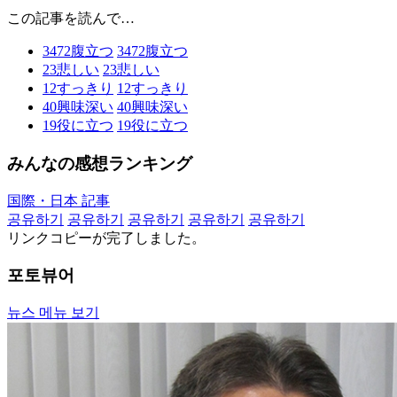
この記事を読んで…
3472
腹立つ
3472
腹立つ
23
悲しい
23
悲しい
12
すっきり
12
すっきり
40
興味深い
40
興味深い
19
役に立つ
19
役に立つ
みんなの感想ランキング
国際・日本 記事
공유하기
공유하기
공유하기
공유하기
공유하기
リンクコピーが完了しました。
포토뷰어
뉴스 메뉴 보기