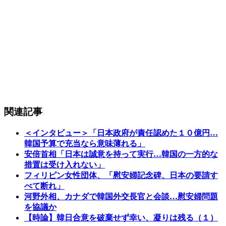
関連記事
＜インタビュー＞「日本政府が責任認めた１０億円…
韓国予算で充当なら意味薄れる」
安倍首相「日本は誠意を持って実行…韓国の一方的な
措置は受け入れない」
フィリピン女性団体、「慰安婦記念碑、日本の要請す
べて断れ」
河野外相、カナダで韓国外交長官と会談…慰安婦問題
を協議か
【時論】韓日合意を破棄せず幸い、凝りは残る（１）