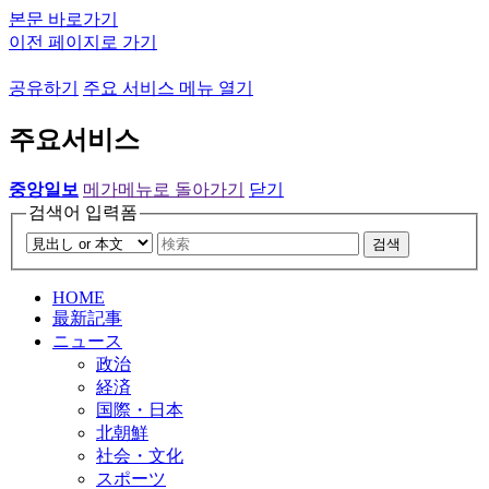
본문 바로가기
이전 페이지로 가기
공유하기
주요 서비스 메뉴 열기
주요서비스
중앙일보
메가메뉴로 돌아가기
닫기
검색어 입력폼
검색
HOME
最新記事
ニュース
政治
経済
国際・日本
北朝鮮
社会・文化
スポーツ