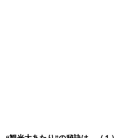
、“観光大あたり”の秘訣は…（１）