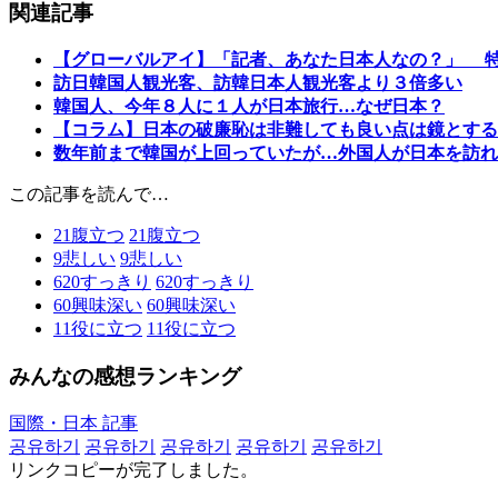
関連記事
【グローバルアイ】「記者、あなた日本人なの？」 
訪日韓国人観光客、訪韓日本人観光客より３倍多い
韓国人、今年８人に１人が日本旅行…なぜ日本？
【コラム】日本の破廉恥は非難しても良い点は鏡とする
数年前まで韓国が上回っていたが…外国人が日本を訪れ
この記事を読んで…
21
腹立つ
21
腹立つ
9
悲しい
9
悲しい
620
すっきり
620
すっきり
60
興味深い
60
興味深い
11
役に立つ
11
役に立つ
みんなの感想ランキング
国際・日本 記事
공유하기
공유하기
공유하기
공유하기
공유하기
リンクコピーが完了しました。