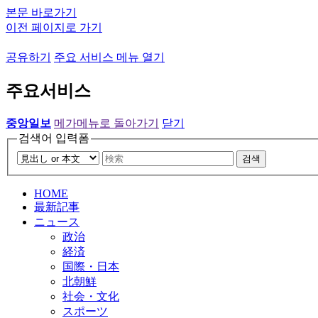
본문 바로가기
이전 페이지로 가기
공유하기
주요 서비스 메뉴 열기
주요서비스
중앙일보
메가메뉴로 돌아가기
닫기
검색어 입력폼
검색
HOME
最新記事
ニュース
政治
経済
国際・日本
北朝鮮
社会・文化
スポーツ