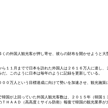
多くの外国人観光客が押し寄せ、彼らの財布を開かせようと大
から１１月までで日本を訪れた外国人は２６１６万人に達し、
みだ。このように日本は毎年のように記録を更新している。
０００万人という目標達成に向けて勢いを加速させ、観光施策
で韓国が上回っていた外国人観光客数は、２０１５年（韓国１
のＴＨＡＡＤ（高高度ミサイル防衛）報復で韓国の観光業界が