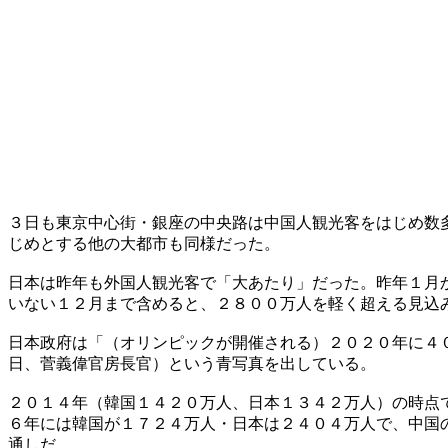
３日も東京中心街・銀座の中央路は中国人観光客をはじめ数
じめとする他の大都市も同様だった。
日本は昨年も外国人観光客で「大あたり」だった。昨年１月
いない１２月まで含めると、２８００万人を軽く超える見込
日本政府は「（オリンピックが開催される）２０２０年に４
日、菅義偉官房長官）という青写真を出している。
２０１４年（韓国１４２０万人、日本１３４２万人）の時点
６年には韓国が１７２４万人・日本は２４０４万人で、中国
通しだ。