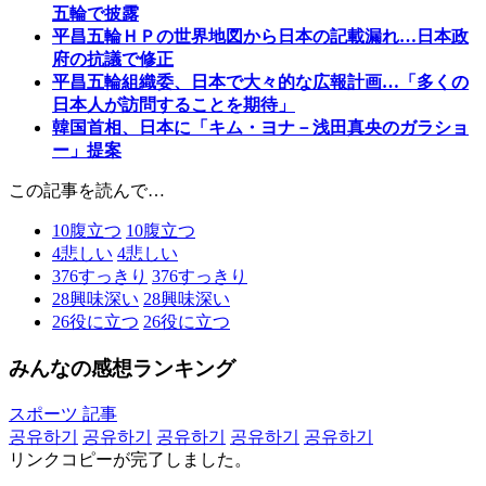
五輪で披露
平昌五輪ＨＰの世界地図から日本の記載漏れ…日本政
府の抗議で修正
平昌五輪組織委、日本で大々的な広報計画…「多くの
日本人が訪問することを期待」
韓国首相、日本に「キム・ヨナ－浅田真央のガラショ
ー」提案
この記事を読んで…
10
腹立つ
10
腹立つ
4
悲しい
4
悲しい
376
すっきり
376
すっきり
28
興味深い
28
興味深い
26
役に立つ
26
役に立つ
みんなの感想ランキング
スポーツ 記事
공유하기
공유하기
공유하기
공유하기
공유하기
リンクコピーが完了しました。