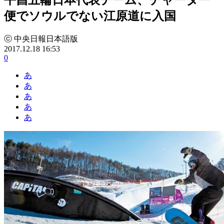
便でソウルでない江原道に入国
ⓒ 中央日報日本語版
2017.12.18 16:53
0
あ
あ
あ
あ
あ