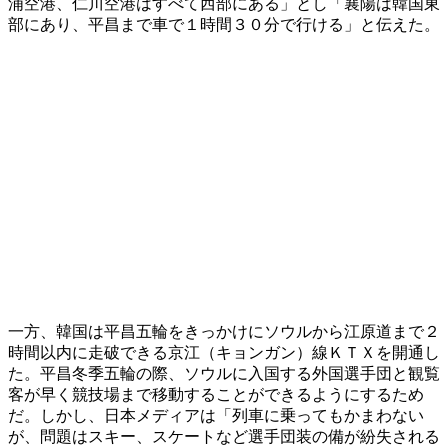
浦空港、仁川空港はすべて西部にある」とし「襄陽は韓国東
部にあり、平昌まで車で１時間３０分で行ける」と伝えた。
一方、韓国は平昌五輪をきっかけにソウルから江原道まで２
時間以内に走破できる京江（キョンガン）線ＫＴＸを開通し
た。平昌冬季五輪の際、ソウルに入国する外国選手団と観覧
客が早く競技場まで移動することができるようにするため
だ。しかし、日本メディアは「列車に乗ってもかまわない
が、問題はスキー、スケートなど選手団装の備が紛失される