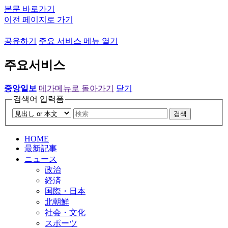
본문 바로가기
이전 페이지로 가기
공유하기
주요 서비스 메뉴 열기
주요서비스
중앙일보
메가메뉴로 돌아가기
닫기
검색어 입력폼
검색
HOME
最新記事
ニュース
政治
経済
国際・日本
北朝鮮
社会・文化
スポーツ