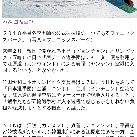
사진 크게보기
２０１８平昌冬季五輪の公式競技場の一つであるフェニック
スパーク。（写真＝フェニックスパーク）
来年２月、韓国で開かれる平昌（ピョンチャン）オリンピッ
ク（五輪）に日本代表チーム選手団はチャーター便を利用し
て江原道（カンウォンド）にある襄陽（ヤンヤン）空港に入
国するということが分かった。
竹田恆和日本オリンピック委員長は１７日、ＮＨＫを通じて
「日本選手団は金浦（キンポ）、仁川（インチョン）空港で
なく江原道の襄陽空港にチャーター便で現地入りする」とし
「選手たちが五輪選手村に入る過程で感じるかもしれない負
担を軽減しようとする措置」と話した。
ＮＨＫは「江陵（カンヌン）、旌善（チョンソン）、平昌な
ど競技場所がいずれも韓国東部にある江原道にある一方、金