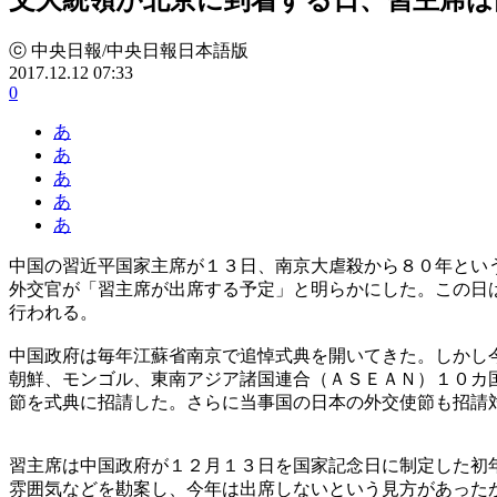
ⓒ 中央日報/中央日報日本語版
2017.12.12 07:33
0
あ
あ
あ
あ
あ
中国の習近平国家主席が１３日、南京大虐殺から８０年とい
外交官が「習主席が出席する予定」と明らかにした。この日
行われる。
中国政府は毎年江蘇省南京で追悼式典を開いてきた。しかし
朝鮮、モンゴル、東南アジア諸国連合（ＡＳＥＡＮ）１０カ
節を式典に招請した。さらに当事国の日本の外交使節も招請
習主席は中国政府が１２月１３日を国家記念日に制定した初
雰囲気などを勘案し、今年は出席しないという見方があった