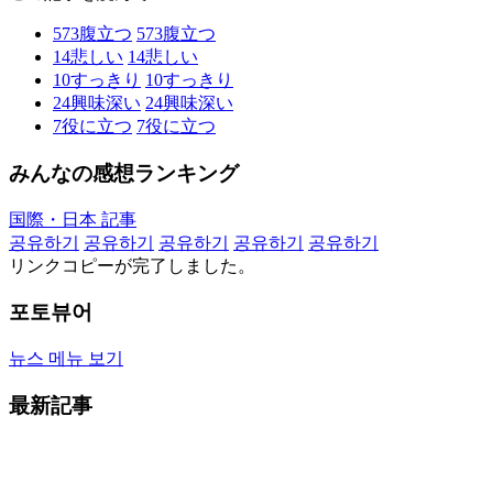
573
腹立つ
573
腹立つ
14
悲しい
14
悲しい
10
すっきり
10
すっきり
24
興味深い
24
興味深い
7
役に立つ
7
役に立つ
みんなの感想ランキング
国際・日本 記事
공유하기
공유하기
공유하기
공유하기
공유하기
リンクコピーが完了しました。
포토뷰어
뉴스 메뉴 보기
最新記事