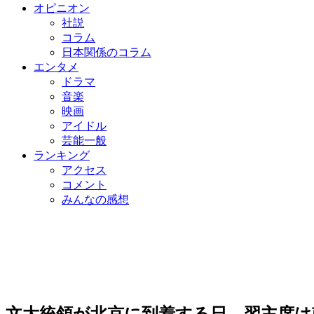
オピニオン
社説
コラム
日本関係のコラム
エンタメ
ドラマ
音楽
映画
アイドル
芸能一般
ランキング
アクセス
コメント
みんなの感想
文大統領が北京に到着する日、習主席は