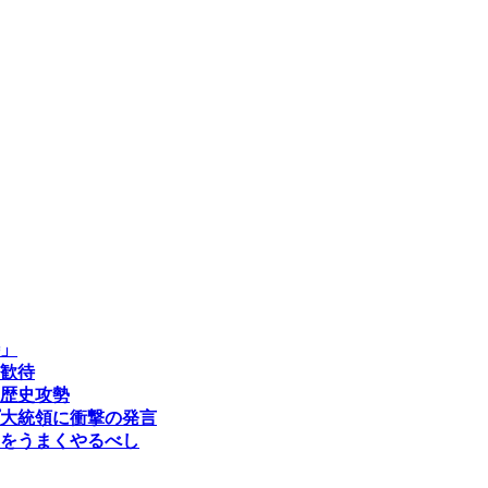
」
歓待
歴史攻勢
大統領に衝撃の発言
をうまくやるべし