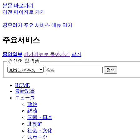
본문 바로가기
이전 페이지로 가기
공유하기
주요 서비스 메뉴 열기
주요서비스
중앙일보
메가메뉴로 돌아가기
닫기
검색어 입력폼
검색
HOME
最新記事
ニュース
政治
経済
国際・日本
北朝鮮
社会・文化
スポーツ