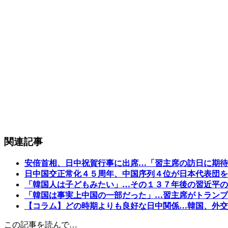
関連記事
安倍首相、日中祝賀行事に出席…「習主席の訪日に期待
日中国交正常化４５周年、中国序列４位が日本代表団を
「韓国人は子どもみたい」…その１３７年後の習近平の
「韓国は事実上中国の一部だった」…習主席がトランプ
【コラム】どの時期よりも良好な日中関係…韓国、外交
この記事を読んで…