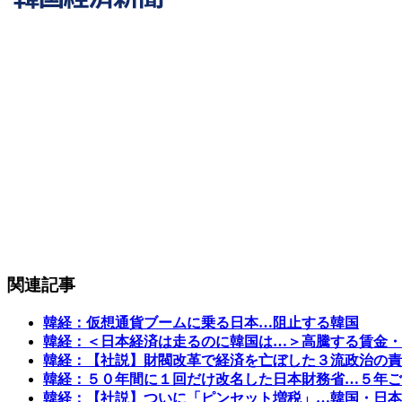
関連記事
韓経：仮想通貨ブームに乗る日本…阻止する韓国
韓経：＜日本経済は走るのに韓国は…＞高騰する賃金・
韓経：【社説】財閥改革で経済を亡ぼした３流政治の責
韓経：５０年間に１回だけ改名した日本財務省…５年ご
韓経：【社説】ついに「ピンセット増税」…韓国・日本