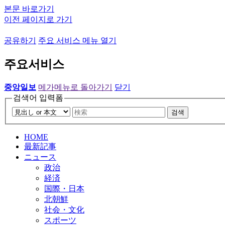
본문 바로가기
이전 페이지로 가기
공유하기
주요 서비스 메뉴 열기
주요서비스
중앙일보
메가메뉴로 돌아가기
닫기
검색어 입력폼
검색
HOME
最新記事
ニュース
政治
経済
国際・日本
北朝鮮
社会・文化
スポーツ