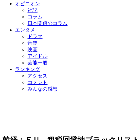
オピニオン
社説
コラム
日本関係のコラム
エンタメ
ドラマ
音楽
映画
アイドル
芸能一般
ランキング
アクセス
コメント
みんなの感想
韓経：ＥＵ、租税回避地ブラックリスト