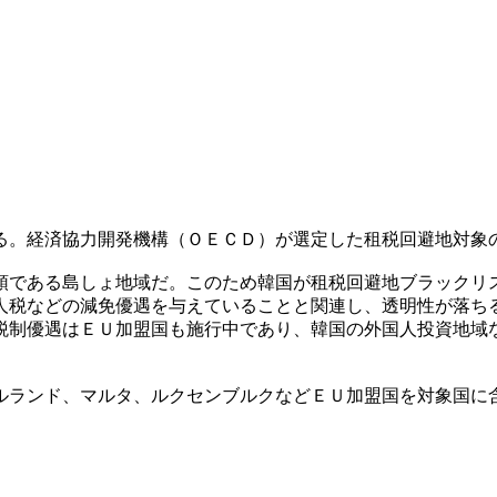
る。経済協力開発機構（ＯＥＣＤ）が選定した租税回避地対象
領である島しょ地域だ。このため韓国が租税回避地ブラックリ
人税などの減免優遇を与えていることと関連し、透明性が落ち
税制優遇はＥＵ加盟国も施行中であり、韓国の外国人投資地域
ルランド、マルタ、ルクセンブルクなどＥＵ加盟国を対象国に