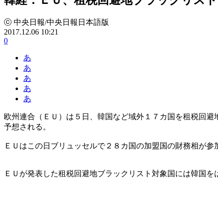
ⓒ 中央日報/中央日報日本語版
2017.12.06 10:21
0
あ
あ
あ
あ
あ
欧州連合（ＥＵ）は５日、韓国など域外１７カ国を租税回避
予想される。
ＥＵはこの日ブリュッセルで２８カ国の加盟国の財務相が参
ＥＵが発表した租税回避地ブラックリスト対象国には韓国を