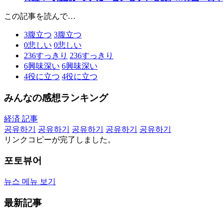
この記事を読んで…
3
腹立つ
3
腹立つ
0
悲しい
0
悲しい
236
すっきり
236
すっきり
6
興味深い
6
興味深い
4
役に立つ
4
役に立つ
みんなの感想ランキング
経済 記事
공유하기
공유하기
공유하기
공유하기
공유하기
リンクコピーが完了しました。
포토뷰어
뉴스 메뉴 보기
最新記事