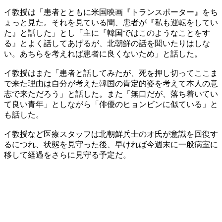
イ教授は「患者とともに米国映画『トランスポーター』をち
ょっと見た。それを見ている間、患者が『私も運転をしてい
た』と話した」とし「主に『韓国ではこのようなことをす
る』とよく話してあげるが、北朝鮮の話を聞いたりはしな
い。あちらを考えれば患者に良くないため」と話した。
イ教授はまた「患者と話してみたが、死を押し切ってここま
で来た理由は自分が考えた韓国の肯定的姿を考えて本人の意
志で来ただろう」と話した。また「無口だが、落ち着いてい
て良い青年」としながら「俳優のヒョンビンに似ている」と
も話した。
イ教授など医療スタッフは北朝鮮兵士のオ氏が意識を回復す
るにつれ、状態を見守った後、早ければ今週末に一般病室に
移して経過をさらに見守る予定だ。