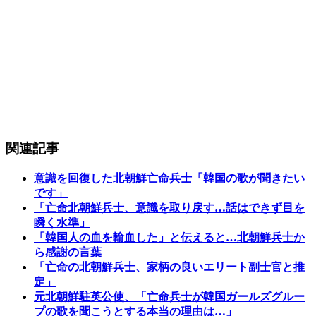
関連記事
意識を回復した北朝鮮亡命兵士「韓国の歌が聞きたい
です」
「亡命北朝鮮兵士、意識を取り戻す…話はできず目を
瞬く水準」
「韓国人の血を輸血した」と伝えると…北朝鮮兵士か
ら感謝の言葉
「亡命の北朝鮮兵士、家柄の良いエリート副士官と推
定」
元北朝鮮駐英公使、「亡命兵士が韓国ガールズグルー
プの歌を聞こうとする本当の理由は…」