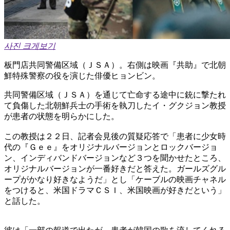
사진 크게보기
板門店共同警備区域（ＪＳＡ）。右側は映画『共助』で北朝
鮮特殊警察の役を演じた俳優ヒョンビン。
共同警備区域（ＪＳＡ）を通じて亡命する途中に銃に撃たれ
て負傷した北朝鮮兵士の手術を執刀したイ・グクジョン教授
が患者の状態を明らかにした。
この教授は２２日、記者会見後の質疑応答で「患者に少女時
代の『Ｇｅｅ』をオリジナルバージョンとロックバージョ
ン、インディバンドバージョンなど３つを聞かせたところ、
オリジナルバージョンが一番好きだと答えた。ガールズグル
ープがかなり好きなようだ」とし「ケーブルの映画チャネル
をつけると、米国ドラマＣＳＩ、米国映画が好きだという」
と話した。