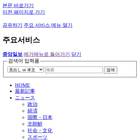
본문 바로가기
이전 페이지로 가기
공유하기
주요 서비스 메뉴 열기
주요서비스
중앙일보
메가메뉴로 돌아가기
닫기
검색어 입력폼
검색
HOME
最新記事
ニュース
政治
経済
国際・日本
北朝鮮
社会・文化
スポーツ