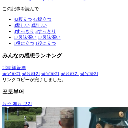
この記事を読んで…
42
腹立つ
42
腹立つ
3
悲しい
3
悲しい
3
すっきり
3
すっきり
17
興味深い
17
興味深い
1
役に立つ
1
役に立つ
みんなの感想ランキング
北朝鮮 記事
공유하기
공유하기
공유하기
공유하기
공유하기
リンクコピーが完了しました。
포토뷰어
뉴스 메뉴 보기