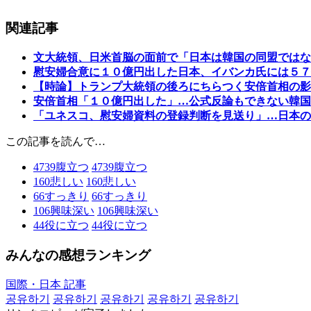
関連記事
文大統領、日米首脳の面前で「日本は韓国の同盟ではな
慰安婦合意に１０億円出した日本、イバンカ氏には５７
【時論】トランプ大統領の後ろにちらつく安倍首相の影
安倍首相「１０億円出した」…公式反論もできない韓国
「ユネスコ、慰安婦資料の登録判断を見送り」…日本の
この記事を読んで…
4739
腹立つ
4739
腹立つ
160
悲しい
160
悲しい
66
すっきり
66
すっきり
106
興味深い
106
興味深い
44
役に立つ
44
役に立つ
みんなの感想ランキング
国際・日本 記事
공유하기
공유하기
공유하기
공유하기
공유하기