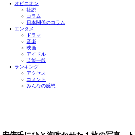
オピニオン
社説
コラム
日本関係のコラム
エンタメ
ドラマ
音楽
映画
アイドル
芸能一般
ランキング
アクセス
コメント
みんなの感想
安倍氏にひと泡吹かせた１枚の写真…ト