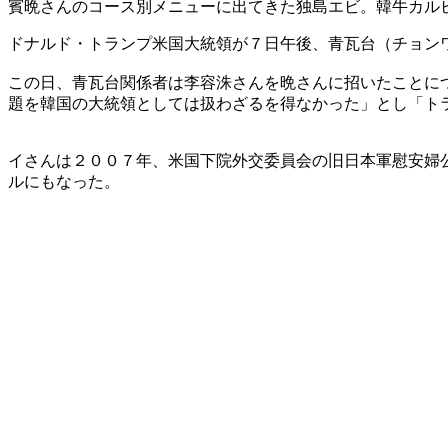
賓晩さんのコース別メニューに出てきた独島エビ。韓牛カル
ドナルド・トランプ米国大統領が７日午後、青瓦台（チョン
この日、青瓦台関係者は李容洙さんを晩さんに招いたことに
題を韓国の大統領としては扱わざるを得なかった」とし「ト
イさんは２００７年、米国下院外交委員会の旧日本軍慰安婦
ルにもなった。