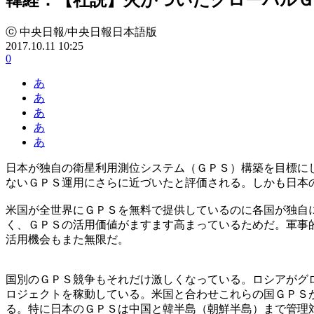
ⓒ 中央日報/中央日報日本語版
2017.10.11 10:25
0
あ
あ
あ
あ
あ
日本が独自の衛星利用測位システム（ＧＰＳ）構築を目標に
ないＧＰＳ運用にさらに近づいたと評価される。しかも日本
米国が全世界にＧＰＳを無料で提供しているのに各国が独自
く、ＧＰＳの活用価値がますます高まっているためだ。軍事
活用機会もまた無限だ。
国別のＧＰＳ競争もそれだけ激しくなっている。ロシアがグ
ロジェクトを稼動している。米国と合わせこれらの国ＧＰＳ
る。特に日本のＧＰＳは中国と韓半島（朝鮮半島）まで管理