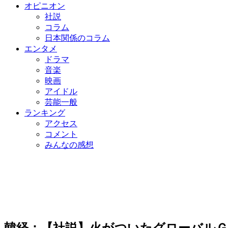
オピニオン
社説
コラム
日本関係のコラム
エンタメ
ドラマ
音楽
映画
アイドル
芸能一般
ランキング
アクセス
コメント
みんなの感想
韓経：【社説】火がついたグローバルＧ