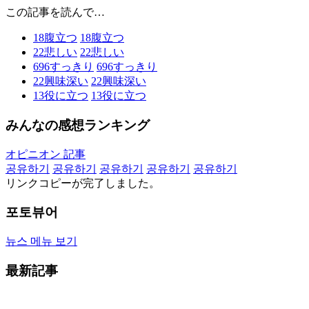
この記事を読んで…
18
腹立つ
18
腹立つ
22
悲しい
22
悲しい
696
すっきり
696
すっきり
22
興味深い
22
興味深い
13
役に立つ
13
役に立つ
みんなの感想ランキング
オピニオン 記事
공유하기
공유하기
공유하기
공유하기
공유하기
リンクコピーが完了しました。
포토뷰어
뉴스 메뉴 보기
最新記事