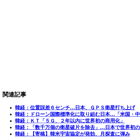
関連記事
韓経：位置誤差６センチ…日本、ＧＰＳ衛星打ち上げ
韓経：ドローン国際標準化に取り組む日本…「米国・中
韓経：ＫＴ「５Ｇ、２年以内に世界初の商用化」
韓経：「数千万個の衛星破片を除去」…日本で世界初の
韓経：【寄稿】韓米宇宙協定が発効、月探査に弾み