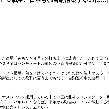
した衛星「みちびき４号」の打ち上げに成功した。これで日本
のＧＰＳはセンチメートル単位の位置情報提供が可能な、世界
にＧＰＳ構築に熱を上げているのにはそれだけの理由がある。
的衛星としての役割は言うまでもなく、自動運転車の運行、ド
ロナスＧＰＳを運用している中で中国は北斗プロジェクトを、
がグローバルＧＰＳならば、来年から独自のＧＰＳを稼動する
対象に含んだシステムという。