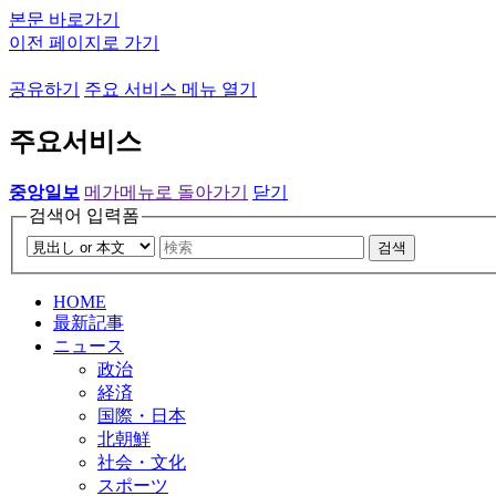
본문 바로가기
이전 페이지로 가기
공유하기
주요 서비스 메뉴 열기
주요서비스
중앙일보
메가메뉴로 돌아가기
닫기
검색어 입력폼
검색
HOME
最新記事
ニュース
政治
経済
国際・日本
北朝鮮
社会・文化
スポーツ