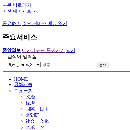
본문 바로가기
이전 페이지로 가기
공유하기
주요 서비스 메뉴 열기
주요서비스
중앙일보
메가메뉴로 돌아가기
닫기
검색어 입력폼
검색
HOME
最新記事
ニュース
政治
経済
国際・日本
北朝鮮
社会・文化
スポーツ