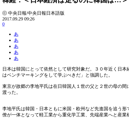
ⓒ 中央日報/中央日報日本語版
2017.09.29 09:26
0
あ
あ
あ
あ
あ
日本は韓国にとって依然として研究対象だ。３０年近く日本
はベンチマーキングをして学ぶべきだ」と強調した。
東京が故郷の李地平氏は在日韓国人１世の父と２世の母の間
渡った。
李地平氏は韓国・日本ともに米国・欧州など先進国を追う形
僚が一体となって軽工業から重化学工業、先端産業へと産業