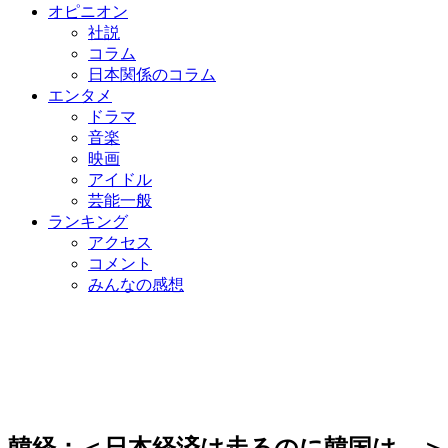
オピニオン
社説
コラム
日本関係のコラム
エンタメ
ドラマ
音楽
映画
アイドル
芸能一般
ランキング
アクセス
コメント
みんなの感想
韓経：＜日本経済は走るのに韓国は…＞