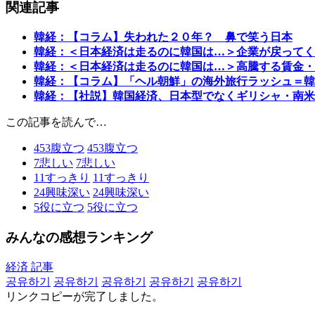
関連記事
韓経：【コラム】失われた２０年？ 鼻で笑う日本
韓経：＜日本経済は走るのに韓国は…＞企業が戻ってく
韓経：＜日本経済は走るのに韓国は…＞高騰する賃金・
韓経：【コラム】「ヘル朝鮮」の海外旅行ラッシュ＝韓
韓経：【社説】韓国経済、日本型でなくギリシャ・南米
この記事を読んで…
453
腹立つ
453
腹立つ
7
悲しい
7
悲しい
11
すっきり
11
すっきり
24
興味深い
24
興味深い
5
役に立つ
5
役に立つ
みんなの感想ランキング
経済 記事
공유하기
공유하기
공유하기
공유하기
공유하기
リンクコピーが完了しました。