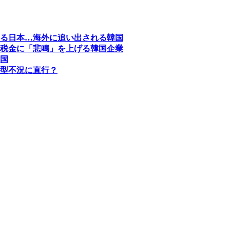
る日本…海外に追い出される韓国
税金に「悲鳴」を上げる韓国企業
国
型不況に直行？