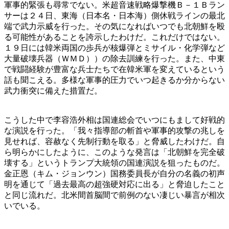
軍事的緊張も尋常でない。米超音速戦略爆撃機Ｂ－１Ｂラン
サーは２４日、東海（日本名・日本海）側休戦ラインの最北
端で武力示威を行った。その気になればいつでも北朝鮮を殴
る可能性があることを誇示したわけだ。これだけではない。
１９日には韓米両国の歩兵が核爆弾とミサイル・化学弾など
大量破壊兵器（ＷＭＤ））の除去訓練を行った。また、中東
で戦闘経験が豊富な兵士たちで在韓米軍を変えているという
話も聞こえる。多様な軍事的圧力でいつ起きるか分からない
武力衝突に備えた措置だ。
こうした中で李容浩外相は国連総会でいつにもまして好戦的
な演説を行った。「我々指導部の斬首や軍事的攻撃の兆しを
見せれば、容赦なく先制行動を取る」と脅威したわけだ。自
ら明らかにしたように、このような発言は「北朝鮮を完全破
壊する」というトランプ大統領の国連演説を狙ったものだ。
金正恩（キム・ジョンウン）国務委員長が自分の名義の初声
明を通じて「過去最高の超強硬対応に出る」と脅迫したこと
と同じ流れだ。北米間首脳間で前例のない凄じい暴言が相次
いでいる。