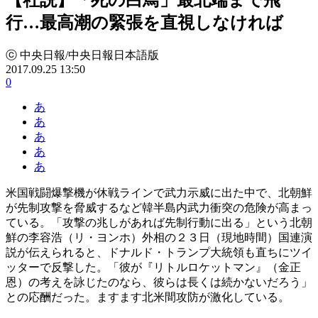
行…最高潮の緊張を直視しなければ
ⓒ 中央日報/中央日報日本語版
2017.09.25 13:50
0
あ
あ
あ
あ
あ
米国戦闘爆撃機が休戦ラインで武力示威に出た中で、北朝鮮
が先制攻撃を脅威するなど韓半島内武力衝突の危険が高まっ
ている。「攻撃の兆しがあれば先制行動に出る」という北朝
鮮の李容浩（リ・ヨンホ）外相の２３日（現地時間）国連演
説が伝えられると、ドナルド・トランプ大統領も直ちにツイ
ッターで反撃した。「彼が『リトルロケットマン』（金正
恩）の考えを詠じたのなら、彼らは長くは続かないだろう」
との応酬だった。ますます北米間攻防が激化している。