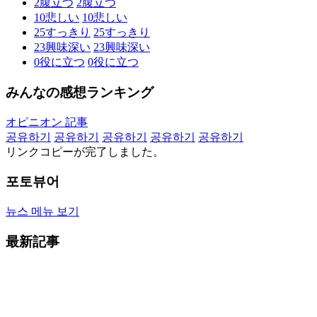
2
腹立つ
2
腹立つ
10
悲しい
10
悲しい
25
すっきり
25
すっきり
23
興味深い
23
興味深い
0
役に立つ
0
役に立つ
みんなの感想ランキング
オピニオン 記事
공유하기
공유하기
공유하기
공유하기
공유하기
リンクコピーが完了しました。
포토뷰어
뉴스 메뉴 보기
最新記事