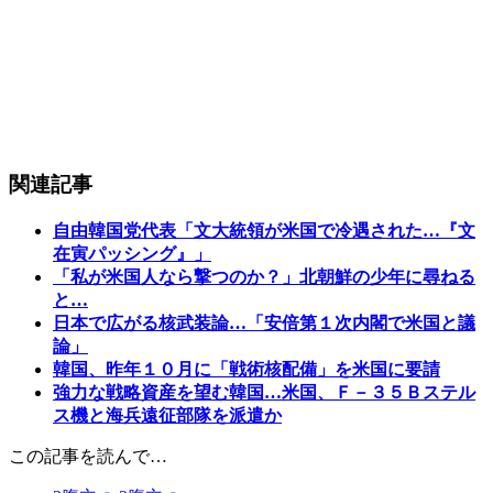
関連記事
自由韓国党代表「文大統領が米国で冷遇された…『文
在寅パッシング』」
「私が米国人なら撃つのか？」北朝鮮の少年に尋ねる
と…
日本で広がる核武装論…「安倍第１次内閣で米国と議
論」
韓国、昨年１０月に「戦術核配備」を米国に要請
強力な戦略資産を望む韓国…米国、Ｆ－３５Ｂステル
ス機と海兵遠征部隊を派遣か
この記事を読んで…