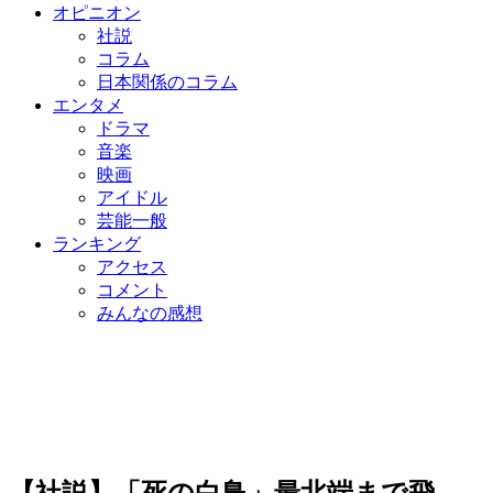
オピニオン
社説
コラム
日本関係のコラム
エンタメ
ドラマ
音楽
映画
アイドル
芸能一般
ランキング
アクセス
コメント
みんなの感想
【社説】「死の白鳥」最北端まで飛