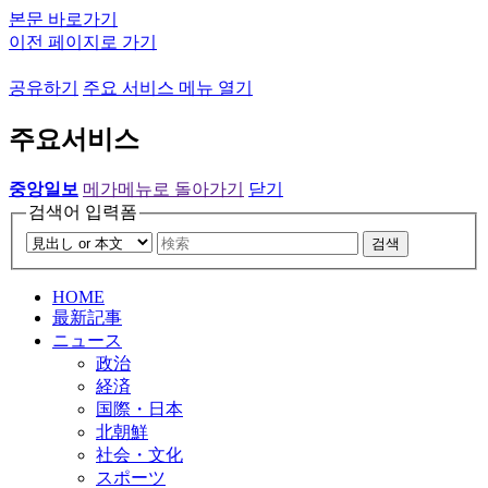
본문 바로가기
이전 페이지로 가기
공유하기
주요 서비스 메뉴 열기
주요서비스
중앙일보
메가메뉴로 돌아가기
닫기
검색어 입력폼
검색
HOME
最新記事
ニュース
政治
経済
国際・日本
北朝鮮
社会・文化
スポーツ