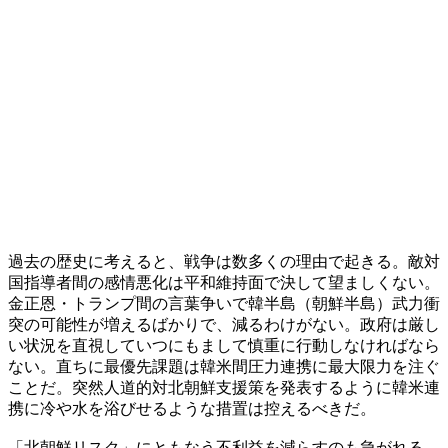
過去の歴史に考えると、戦争は数多くの理由で起きる。敵対
国指導者間の感情悪化は平和維持面で決して望ましくない。
金正恩・トランプ間の言葉争いで韓半島（朝鮮半島）武力衝
突の可能性が増えるばかりで、減るわけがない。政府は厳し
い状況を直視していつにもまして慎重に行動しなければなら
ない。直ちに最優先課題は韓米間圧力連携に最大限力を注ぐ
ことだ。突然人道的対北朝鮮支援策を発表するように韓米連
携に冷や水を浴びせるような措置は控えるべきだ。
「北朝鮮リスク」にともなう不利益を減らすのも急がれる。