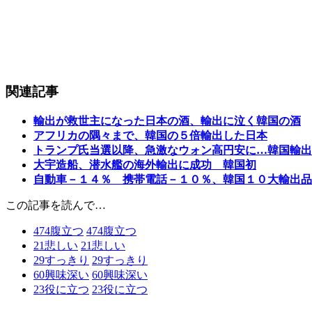
関連記事
輸出が救世主になった日本の酒、輸出に泣く韓国の酒
アフリカの隅々まで、韓国の５倍輸出した日本
トランプ氏当選以降、急激なウォン高円安に…韓国輸出
大宇造船、潜水艦の海外輸出に成功 韓国初
自動車－１４％ 携帯電話－１０％、韓国１０大輸出品
この記事を読んで…
474
腹立つ
474
腹立つ
21
悲しい
21
悲しい
29
すっきり
29
すっきり
60
興味深い
60
興味深い
23
役に立つ
23
役に立つ