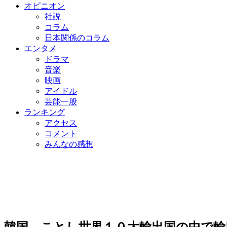
オピニオン
社説
コラム
日本関係のコラム
エンタメ
ドラマ
音楽
映画
アイドル
芸能一般
ランキング
アクセス
コメント
みんなの感想
韓国、ことし世界１０大輸出国の中で輸