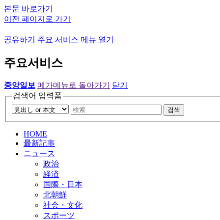
본문 바로가기
이전 페이지로 가기
공유하기
주요 서비스 메뉴 열기
주요서비스
중앙일보
메가메뉴로 돌아가기
닫기
검색어 입력폼
검색
HOME
最新記事
ニュース
政治
経済
国際・日本
北朝鮮
社会・文化
スポーツ