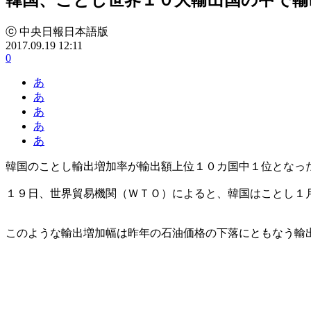
ⓒ 中央日報日本語版
2017.09.19 12:11
0
あ
あ
あ
あ
あ
韓国のことし輸出増加率が輸出額上位１０カ国中１位となっ
１９日、世界貿易機関（ＷＴＯ）によると、韓国はことし１
このような輸出増加幅は昨年の石油価格の下落にともなう輸