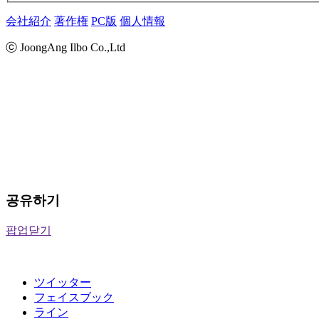
会社紹介
著作権
PC版
個人情報
ⓒ JoongAng Ilbo Co.,Ltd
공유하기
팝업닫기
ツイッター
フェイスブック
ライン