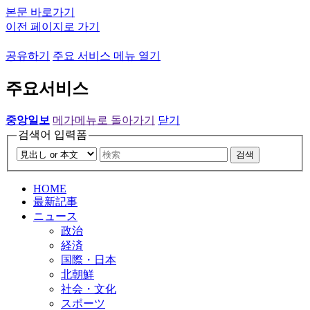
본문 바로가기
이전 페이지로 가기
공유하기
주요 서비스 메뉴 열기
주요서비스
중앙일보
메가메뉴로 돌아가기
닫기
검색어 입력폼
검색
HOME
最新記事
ニュース
政治
経済
国際・日本
北朝鮮
社会・文化
スポーツ