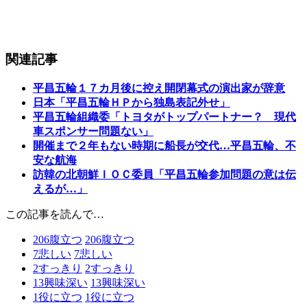
関連記事
平昌五輪１７カ月後に控え開閉幕式の演出家が辞意
日本「平昌五輪ＨＰから独島表記外せ」
平昌五輪組織委「トヨタがトップパートナー？ 現代
車スポンサー問題ない」
開催まで２年もない時期に船長が交代…平昌五輪、不
安な航海
訪韓の北朝鮮ＩＯＣ委員「平昌五輪参加問題の意は伝
えるが…」
この記事を読んで…
206
腹立つ
206
腹立つ
7
悲しい
7
悲しい
2
すっきり
2
すっきり
13
興味深い
13
興味深い
1
役に立つ
1
役に立つ