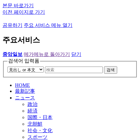
본문 바로가기
이전 페이지로 가기
공유하기
주요 서비스 메뉴 열기
주요서비스
중앙일보
메가메뉴로 돌아가기
닫기
검색어 입력폼
검색
HOME
最新記事
ニュース
政治
経済
国際・日本
北朝鮮
社会・文化
スポーツ