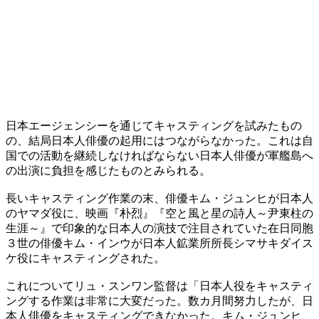
日本エージェンシーを通じてキャスティングを試みたもの
の、結局日本人俳優の起用にはつながらなかった。これは自
国での活動を継続しなければならない日本人俳優が軍艦島へ
の出演に負担を感じたものとみられる。
長いキャスティング作業の末、俳優キム・ジュンヒが日本人
のヤマダ役に、映画『朴烈』『空と風と星の詩人～尹東柱の
生涯～』で印象的な日本人の演技で注目されていた在日同胞
３世の俳優キム・インウが日本人鉱業所所長シマサキダイス
ケ役にキャスティングされた。
これについてリュ・スンワン監督は「日本人役をキャスティ
ングする作業は非常に大変だった。数カ月間努力したが、日
本人俳優をキャスティングできなかった。キム・ジュンヒ、