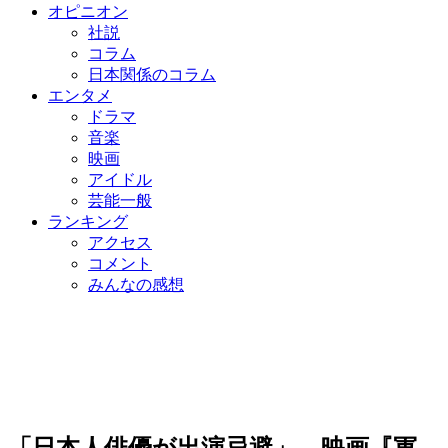
オピニオン
社説
コラム
日本関係のコラム
エンタメ
ドラマ
音楽
映画
アイドル
芸能一般
ランキング
アクセス
コメント
みんなの感想
「日本人俳優が出演忌避」…映画『軍