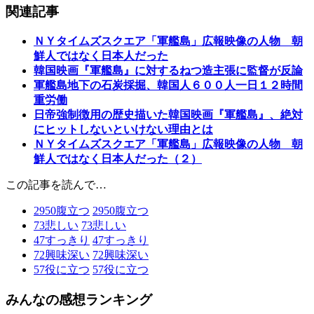
関連記事
ＮＹタイムズスクエア「軍艦島」広報映像の人物 朝
鮮人ではなく日本人だった
韓国映画『軍艦島』に対するねつ造主張に監督が反論
軍艦島地下の石炭採掘、韓国人６００人一日１２時間
重労働
日帝強制徴用の歴史描いた韓国映画『軍艦島』、絶対
にヒットしないといけない理由とは
ＮＹタイムズスクエア「軍艦島」広報映像の人物 朝
鮮人ではなく日本人だった（２）
この記事を読んで…
2950
腹立つ
2950
腹立つ
73
悲しい
73
悲しい
47
すっきり
47
すっきり
72
興味深い
72
興味深い
57
役に立つ
57
役に立つ
みんなの感想ランキング