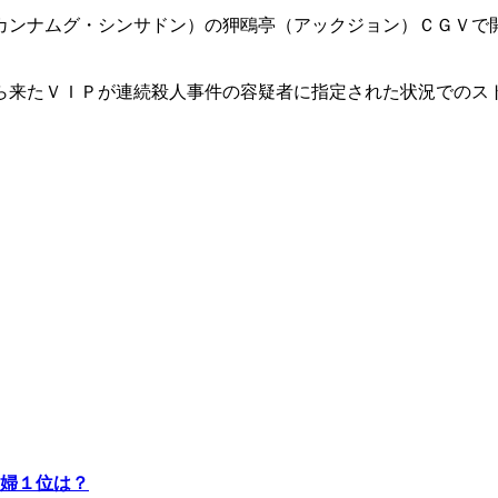
カンナムグ・シンサドン）の狎鴎亭（アックジョン）ＣＧＶで
ら来たＶＩＰが連続殺人事件の容疑者に指定された状況でのス
婦１位は？