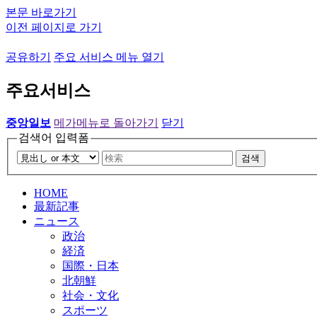
본문 바로가기
이전 페이지로 가기
공유하기
주요 서비스 메뉴 열기
주요서비스
중앙일보
메가메뉴로 돌아가기
닫기
검색어 입력폼
검색
HOME
最新記事
ニュース
政治
経済
国際・日本
北朝鮮
社会・文化
スポーツ