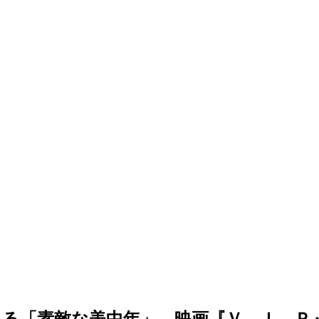
る「素敵な美中年」…映画『Ｖ．Ｉ．Ｐ