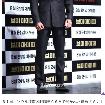
３１日、ソウル江南区狎鴎亭ＣＧＶで開かれた映画『Ｖ．Ｉ