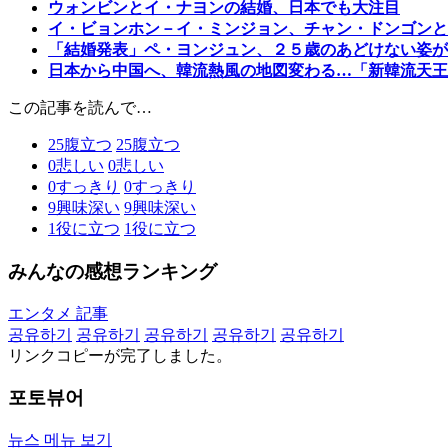
ウォンビンとイ・ナヨンの結婚、日本でも大注目
イ・ビョンホン－イ・ミンジョン、チャン・ドンゴンと
「結婚発表」ペ・ヨンジュン、２５歳のあどけない姿が
日本から中国へ、韓流熱風の地図変わる…「新韓流天王
この記事を読んで…
25
腹立つ
25
腹立つ
0
悲しい
0
悲しい
0
すっきり
0
すっきり
9
興味深い
9
興味深い
1
役に立つ
1
役に立つ
みんなの感想ランキング
エンタメ 記事
공유하기
공유하기
공유하기
공유하기
공유하기
リンクコピーが完了しました。
포토뷰어
뉴스 메뉴 보기