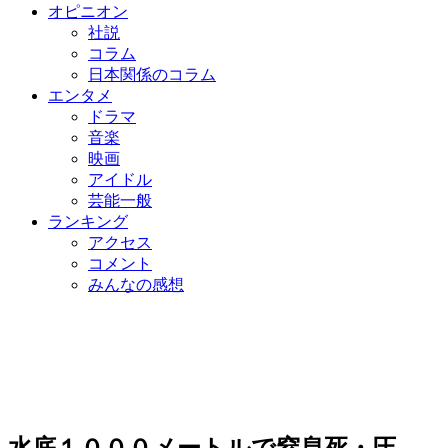
オピニオン
社説
コラム
日本関係のコラム
エンタメ
ドラマ
音楽
映画
アイドル
芸能一般
ランキング
アクセス
コメント
みんなの感想
水底１０００メートルで窒息死・圧