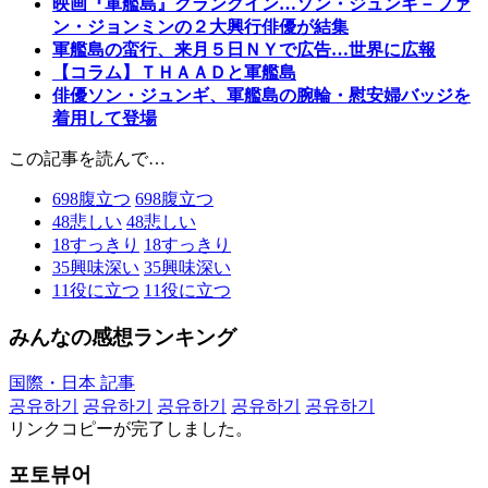
映画『軍艦島』クランクイン…ソン・ジュンギ－ファ
ン・ジョンミンの２大興行俳優が結集
軍艦島の蛮行、来月５日ＮＹで広告…世界に広報
【コラム】ＴＨＡＡＤと軍艦島
俳優ソン・ジュンギ、軍艦島の腕輪・慰安婦バッジを
着用して登場
この記事を読んで…
698
腹立つ
698
腹立つ
48
悲しい
48
悲しい
18
すっきり
18
すっきり
35
興味深い
35
興味深い
11
役に立つ
11
役に立つ
みんなの感想ランキング
国際・日本 記事
공유하기
공유하기
공유하기
공유하기
공유하기
リンクコピーが完了しました。
포토뷰어