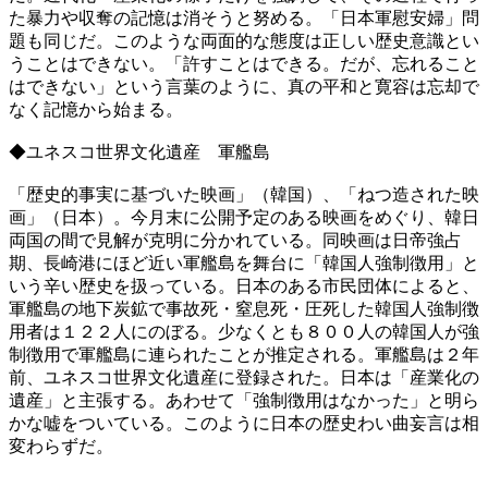
た暴力や収奪の記憶は消そうと努める。「日本軍慰安婦」問
題も同じだ。このような両面的な態度は正しい歴史意識とい
うことはできない。「許すことはできる。だが、忘れること
はできない」という言葉のように、真の平和と寛容は忘却で
なく記憶から始まる。
◆ユネスコ世界文化遺産 軍艦島
「歴史的事実に基づいた映画」（韓国）、「ねつ造された映
画」（日本）。今月末に公開予定のある映画をめぐり、韓日
両国の間で見解が克明に分かれている。同映画は日帝強占
期、長崎港にほど近い軍艦島を舞台に「韓国人強制徴用」と
いう辛い歴史を扱っている。日本のある市民団体によると、
軍艦島の地下炭鉱で事故死・窒息死・圧死した韓国人強制徴
用者は１２２人にのぼる。少なくとも８００人の韓国人が強
制徴用で軍艦島に連られたことが推定される。軍艦島は２年
前、ユネスコ世界文化遺産に登録された。日本は「産業化の
遺産」と主張する。あわせて「強制徴用はなかった」と明ら
かな嘘をついている。このように日本の歴史わい曲妄言は相
変わらずだ。