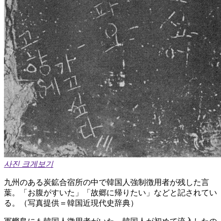
사진 크게보기
九州のある炭鉱合宿所の中で韓国人強制徴用者が残した言
葉。「お腹がすいた」「故郷に帰りたい」などと記されてい
る。（写真提供＝韓国近現代史辞典）