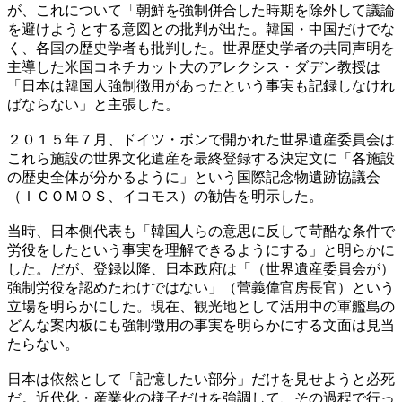
が、これについて「朝鮮を強制併合した時期を除外して議論
を避けようとする意図との批判が出た。韓国・中国だけでな
く、各国の歴史学者も批判した。世界歴史学者の共同声明を
主導した米国コネチカット大のアレクシス・ダデン教授は
「日本は韓国人強制徴用があったという事実も記録しなけれ
ばならない」と主張した。
２０１５年７月、ドイツ・ボンで開かれた世界遺産委員会は
これら施設の世界文化遺産を最終登録する決定文に「各施設
の歴史全体が分かるように」という国際記念物遺跡協議会
（ＩＣＯＭＯＳ、イコモス）の勧告を明示した。
当時、日本側代表も「韓国人らの意思に反して苛酷な条件で
労役をしたという事実を理解できるようにする」と明らかに
した。だが、登録以降、日本政府は「（世界遺産委員会が）
強制労役を認めたわけではない」（菅義偉官房長官）という
立場を明らかにした。現在、観光地として活用中の軍艦島の
どんな案内板にも強制徴用の事実を明らかにする文面は見当
たらない。
日本は依然として「記憶したい部分」だけを見せようと必死
だ。近代化・産業化の様子だけを強調して、その過程で行っ