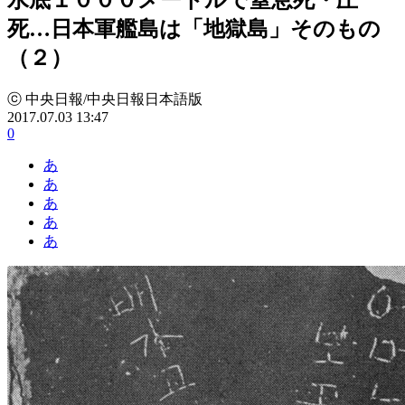
死…日本軍艦島は「地獄島」そのもの
（２）
ⓒ 中央日報/中央日報日本語版
2017.07.03 13:47
0
あ
あ
あ
あ
あ