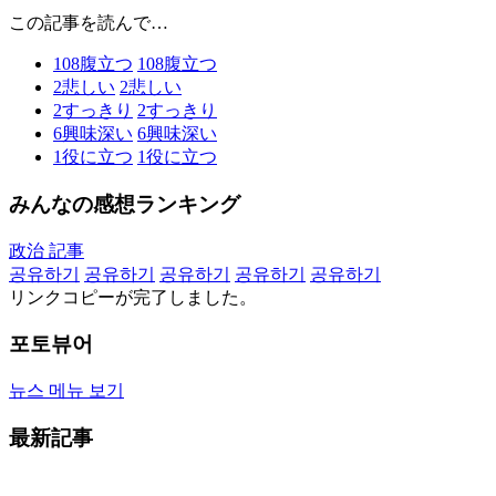
この記事を読んで…
108
腹立つ
108
腹立つ
2
悲しい
2
悲しい
2
すっきり
2
すっきり
6
興味深い
6
興味深い
1
役に立つ
1
役に立つ
みんなの感想ランキング
政治 記事
공유하기
공유하기
공유하기
공유하기
공유하기
リンクコピーが完了しました。
포토뷰어
뉴스 메뉴 보기
最新記事