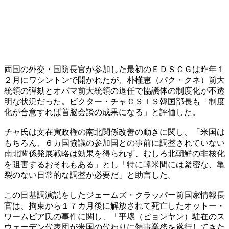
両国の外交・国防長官が参加した最初のＥＤＳＣＧは昨年１
２月にワシントンで開かれたが、朴槿恵（パク・クネ）前大
統領の弾劾とオバマ前大統領の退任で協議体の制度化が不透
明な状況だった。ビクター・チャＣＳＩＳ韓国部長も「制度
化が合意すれば首脳会談の成果になる」と評価した。
チャ氏は文在寅政権の南北関係改善の動きに関し、「米国は
もちろん、６カ国協議の参加国との事前に調整されていない
南北関係発展戦略は効果を得られず、むしろ北朝鮮の非核化
を阻害するおそれもある」とし「特に韓米間には緊密な、亀
裂のない日常的な調整が必要だ」と助言した。
この日基調演説をしたジェームズ・クラッパー前国家情報長
官は、拘束から１７カ月後に解放されて死亡したオットー・
ワームビア氏の事件に関し、「平壌（ピョンヤン）駐在のス
ウェーデン代表団が米国の代わりに領事業務を遂行してきた