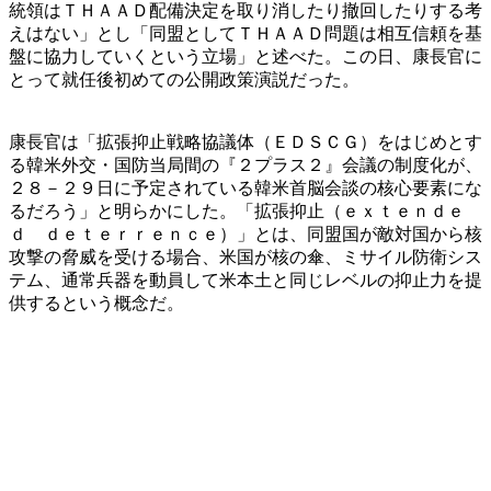
統領はＴＨＡＡＤ配備決定を取り消したり撤回したりする考
えはない」とし「同盟としてＴＨＡＡＤ問題は相互信頼を基
盤に協力していくという立場」と述べた。この日、康長官に
とって就任後初めての公開政策演説だった。
康長官は「拡張抑止戦略協議体（ＥＤＳＣＧ）をはじめとす
る韓米外交・国防当局間の『２プラス２』会議の制度化が、
２８－２９日に予定されている韓米首脳会談の核心要素にな
るだろう」と明らかにした。「拡張抑止（ｅｘｔｅｎｄｅ
ｄ ｄｅｔｅｒｒｅｎｃｅ）」とは、同盟国が敵対国から核
攻撃の脅威を受ける場合、米国が核の傘、ミサイル防衛シス
テム、通常兵器を動員して米本土と同じレベルの抑止力を提
供するという概念だ。