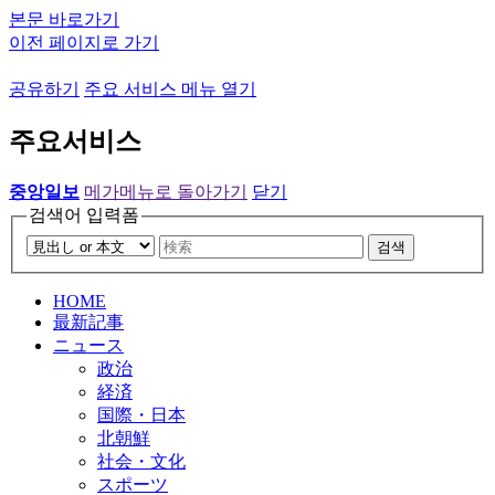
본문 바로가기
이전 페이지로 가기
공유하기
주요 서비스 메뉴 열기
주요서비스
중앙일보
메가메뉴로 돌아가기
닫기
검색어 입력폼
검색
HOME
最新記事
ニュース
政治
経済
国際・日本
北朝鮮
社会・文化
スポーツ