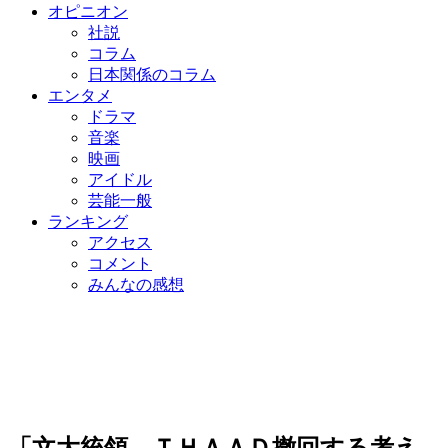
オピニオン
社説
コラム
日本関係のコラム
エンタメ
ドラマ
音楽
映画
アイドル
芸能一般
ランキング
アクセス
コメント
みんなの感想
「文大統領、ＴＨＡＡＤ撤回する考え