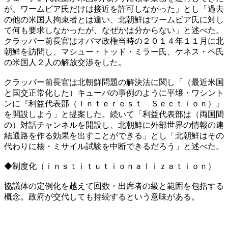
が、ワームビア氏だけは接近を許可しなかった」とし「過去
の他の米国人拘束者とは違い、北朝鮮はワームビア氏に対し
て何も要求しなかったが、なぜかは分からない」と述べた。
クラッパー前長官はオバマ政権当時の２０１４年１１月に北
朝鮮を訪問し、マシュー・トッド・ミラー氏、ケネス・ペ氏
の米国人２人の解放交渉をした。
クラッパー前長官は北朝鮮問題の解決法に関し「（最近米国
と国交正常化した）キューバの事例のように平壌・ワシント
ンに『利益代表部（Ｉｎｔｅｒｅｓｔ Ｓｅｃｔｉｏｎ）』
を開設しよう」と提案した。続いて「利益代表部は（両国間
の）対話チャンネルを開設し、北朝鮮に外部世界の情報の連
結通路を作る効果を出すことができる」とし「北朝鮮はその
代わりに核・ミサイル試験を中断できるだろう」と述べた。
◆制度化（ｉｎｓｔｉｔｕｔｉｏｎａｌｉｚａｔｉｏｎ）
協議体の定例化を越えて回数・出席者の級と範囲を包括する
概念。政府が交代しても持続するという意味がある。