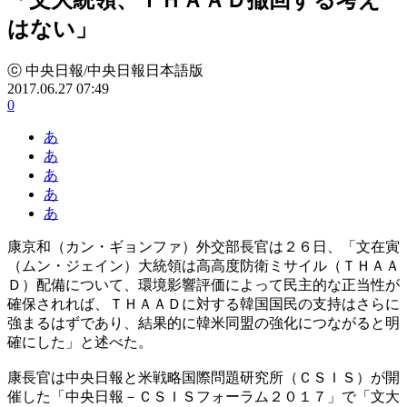
はない」
ⓒ 中央日報/中央日報日本語版
2017.06.27 07:49
0
あ
あ
あ
あ
あ
康京和（カン・ギョンファ）外交部長官は２６日、「文在寅
（ムン・ジェイン）大統領は高高度防衛ミサイル（ＴＨＡＡ
Ｄ）配備について、環境影響評価によって民主的な正当性が
確保されれば、ＴＨＡＡＤに対する韓国国民の支持はさらに
強まるはずであり、結果的に韓米同盟の強化につながると明
確にした」と述べた。
康長官は中央日報と米戦略国際問題研究所（ＣＳＩＳ）が開
催した「中央日報－ＣＳＩＳフォーラム２０１７」で「文大