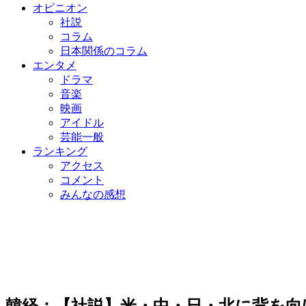
オピニオン
社説
コラム
日本関係のコラム
エンタメ
ドラマ
音楽
映画
アイドル
芸能一般
ランキング
アクセス
コメント
みんなの感想
韓経：【社説】米・中・日・北に背を向