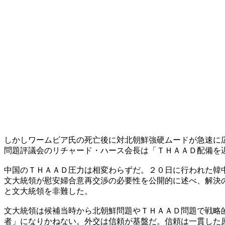
しかしワームビア氏の死亡後に対北朝鮮強硬ムードが急速に
問題評議会のリチャード・ハース会長は「ＴＨＡＡＤ配備を
中国のＴＨＡＡＤ圧力は相変わらずだ。２０日に行われた韓
文大統領が慰安婦合意再交渉の必要性を公開的に述べ、解決
と文大統領を非難した。
文大統領は候補当時から北朝鮮問題やＴＨＡＡＤ問題で戦略
者」になりかねない。外交は信頼が基盤だ。信頼は一貫した