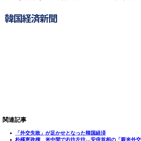
関連記事
「外交失敗」が足かせとなった韓国経済
朴槿恵政権、米中間で右往左往…安倍首相の「親米外交