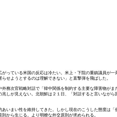
広がっている米国の反応は冷たい。米上・下院の重鎮議員が一
遅らせようとするのは理解できない」と直撃弾を飛ばした。
中外務次官戦略対話で「韓中関係を制約する主要な障害物がま
の兆しが見えない。北朝鮮は２１日、「対話すると言いながら
的あいまい性を維持してきた。しかし現在のこうした態度は「
原則から生じる。より明瞭な外交原則が求められる。