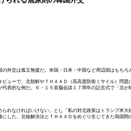
国の外交は孤立無援だ。米国・日本・中国など周辺国はもちろ
タビューで、北朝鮮やＴＨＡＡＤ（高高度防衛ミサイル）問題
が代表的な例だ。６・１５首脳会談１７周年の記念式で「北が
められなければいけない」とし「私の対北政策はトランプ米大
確にした。北核解決法とＴＨＡＡＤをめぐり生じてきた両国間