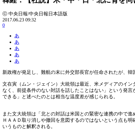
ⓒ 中央日報/中央日報日本語版
2017.06.23 09:32
0
あ
あ
あ
あ
あ
新政権が発足し、難航の末に外交部長官が任命されたが、韓
文在寅（ムン・ジェイン）大統領は最近、米メディアのイン
なく、前提条件のない対話を話したことはない」という発言
できる」と述べたのとは相当な温度差が感じられる。
また文大統領は「北との対話は米国との緊密な連携の中で進
ＨＡＡＤ取り消しや撤回を意図するのではないという点も明
いうものと解釈される。