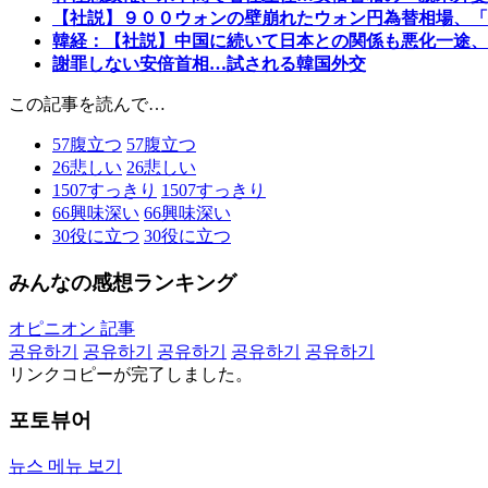
【社説】９００ウォンの壁崩れたウォン円為替相場、「
韓経：【社説】中国に続いて日本との関係も悪化一途、
謝罪しない安倍首相…試される韓国外交
この記事を読んで…
57
腹立つ
57
腹立つ
26
悲しい
26
悲しい
1507
すっきり
1507
すっきり
66
興味深い
66
興味深い
30
役に立つ
30
役に立つ
みんなの感想ランキング
オピニオン 記事
공유하기
공유하기
공유하기
공유하기
공유하기
リンクコピーが完了しました。
포토뷰어
뉴스 메뉴 보기