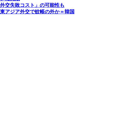
外交失敗コスト」の可能性も
東アジア外交で蚊帳の外か＝韓国