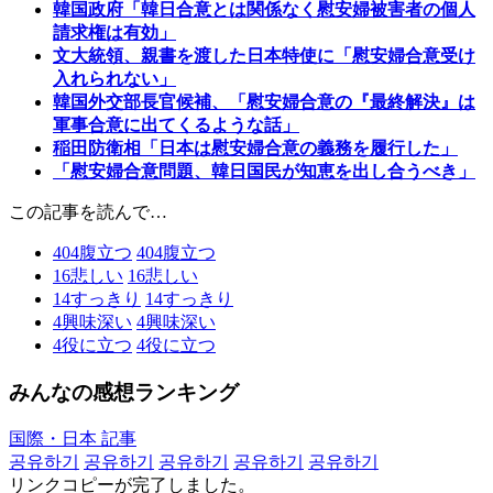
韓国政府「韓日合意とは関係なく慰安婦被害者の個人
請求権は有効」
文大統領、親書を渡した日本特使に「慰安婦合意受け
入れられない」
韓国外交部長官候補、「慰安婦合意の『最終解決』は
軍事合意に出てくるような話」
稲田防衛相「日本は慰安婦合意の義務を履行した」
「慰安婦合意問題、韓日国民が知恵を出し合うべき」
この記事を読んで…
404
腹立つ
404
腹立つ
16
悲しい
16
悲しい
14
すっきり
14
すっきり
4
興味深い
4
興味深い
4
役に立つ
4
役に立つ
みんなの感想ランキング
国際・日本 記事
공유하기
공유하기
공유하기
공유하기
공유하기
リンクコピーが完了しました。