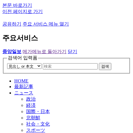
본문 바로가기
이전 페이지로 가기
공유하기
주요 서비스 메뉴 열기
주요서비스
중앙일보
메가메뉴로 돌아가기
닫기
검색어 입력폼
검색
HOME
最新記事
ニュース
政治
経済
国際・日本
北朝鮮
社会・文化
スポーツ