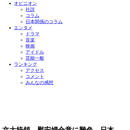
オピニオン
社説
コラム
日本関係のコラム
エンタメ
ドラマ
音楽
映画
アイドル
芸能一般
ランキング
アクセス
コメント
みんなの感想
文大統領、慰安婦合意に難色 日本