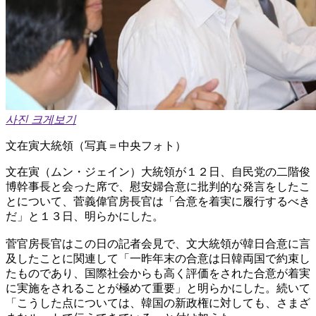
사진 크게보기
文在寅大統領（写真＝中央フォト）
文在寅（ムン・ジェイン）大統領が１２日、自民党の二階俊
博幹事長と会った席で、慰安婦合意に批判的な発言をしたこ
とについて、菅義偉官房長官は「合意を着実に履行するべき
だ」と１３日、明らかにした。
菅官房長官はこの日の記者会見で、文大統領が韓日合意に言
及したことに関連して「一昨年末の合意は日韓両国で約束し
たものであり、国際社会からも高く評価をされた合意が着実
に実施をされることが極めて重要」と明らかにした。続いて
「こうした点については、韓国の新政権に対しても、さまざ