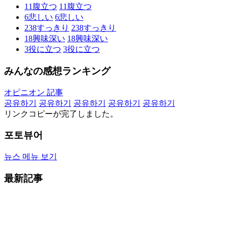
11
腹立つ
11
腹立つ
6
悲しい
6
悲しい
238
すっきり
238
すっきり
18
興味深い
18
興味深い
3
役に立つ
3
役に立つ
みんなの感想ランキング
オピニオン 記事
공유하기
공유하기
공유하기
공유하기
공유하기
リンクコピーが完了しました。
포토뷰어
뉴스 메뉴 보기
最新記事