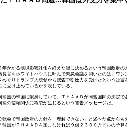
２年かかる環境影響評価を終えた後に決めるという韓国政府の
防長官をホワイトハウスに呼んで緊急会議を開いたのは、ワシ
をめぐりトランプ大統領から捜査中断圧力を受けたという証言
刻に受け止めているかを表している。
同盟国の韓国に献身していて、ＴＨＡＡＤが同盟国間の決定で
同盟の信頼関係に亀裂が生じるという警告メッセージだ。
公聴会で韓国政府の方針を「理解できない」と述べた点からも
「韓国がＴＨＡＡＤを望まなければ９億２３００万ドルの予算