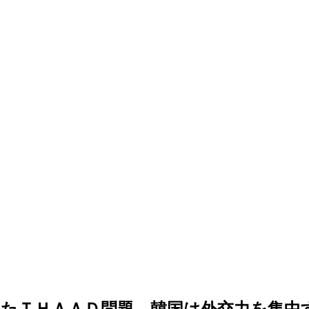
たＴＨＡＡＤ問題…韓国は外交力を集中