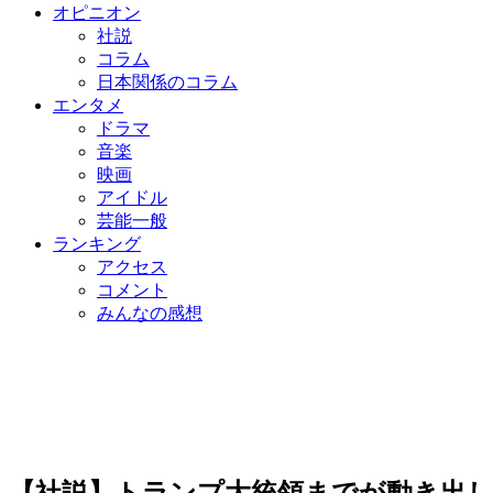
オピニオン
社説
コラム
日本関係のコラム
エンタメ
ドラマ
音楽
映画
アイドル
芸能一般
ランキング
アクセス
コメント
みんなの感想
【社説】トランプ大統領までが動き出し