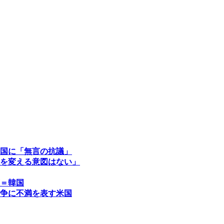
国に「無言の抗議」
を変える意図はない」
＝韓国
争に不満を表す米国