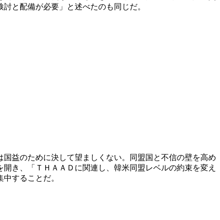
検討と配備が必要」と述べたのも同じだ。
は国益のために決して望ましくない。同盟国と不信の壁を高め
を開き、「ＴＨＡＡＤに関連し、韓米同盟レベルの約束を変え
集中することだ。