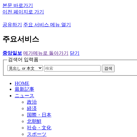
본문 바로가기
이전 페이지로 가기
공유하기
주요 서비스 메뉴 열기
주요서비스
중앙일보
메가메뉴로 돌아가기
닫기
검색어 입력폼
검색
HOME
最新記事
ニュース
政治
経済
国際・日本
北朝鮮
社会・文化
スポーツ