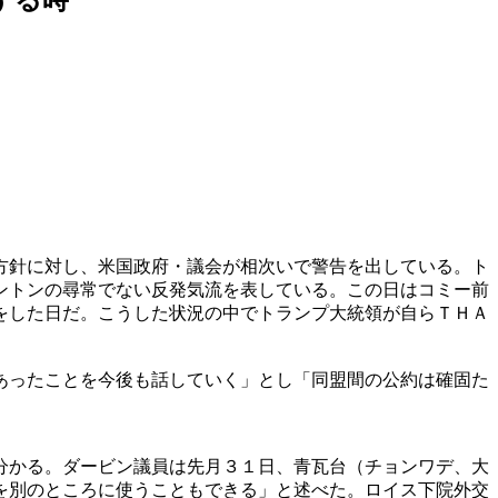
方針に対し、米国政府・議会が相次いで警告を出している。ト
ントンの尋常でない反発気流を表している。この日はコミー前
をした日だ。こうした状況の中でトランプ大統領が自らＴＨＡ
あったことを今後も話していく」とし「同盟間の公約は確固た
分かる。ダービン議員は先月３１日、青瓦台（チョンワデ、大
を別のところに使うこともできる」と述べた。ロイス下院外交