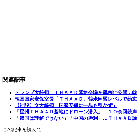
関連記事
トランプ大統領、ＴＨＡＡＤ緊急会議を異例に公開…韓
韓国国家安保室長「ＴＨＡＡＤ、韓米同盟レベルで約束
【社説】文大統領「国家安保に一歩も引かず」
「星州ＴＨＡＡＤ基地にドローン潜入」…１０余回銃声
「韓国は理解できない」「中国の勝利」…ＴＨＡＡＤ論
この記事を読んで…