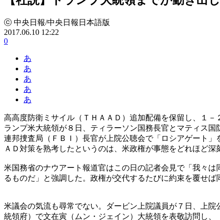
ⓒ 中央日報/中央日報日本語版
2017.06.10 12:22
0
あ
あ
あ
あ
あ
高高度防衛ミサイル（ＴＨＡＡＤ）追加配備を保留し、１－
ランプ米大統領が８日、ティラーソン国務長官とマティス国
連邦捜査局（ＦＢＩ）長官が上院公聴会で「ロシアゲート」
ＡＤ対策を熟考したというのは、米政権が事態をどれほど深
米国務省のナウアート報道官はこの日の記者会見で「我々は
るものだ」と強調した。政権が交代するたびに約束を覆せば
米議会の気流も尋常でない。ダービン上院議員が７日、上院
統領府）で文在寅（ムン・ジェイン）大統領を表敬訪問し、