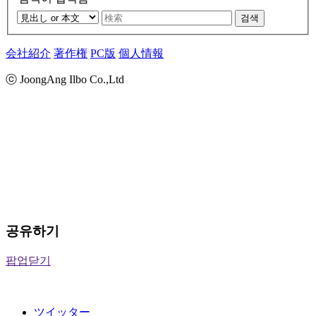
검색
会社紹介
著作権
PC版
個人情報
ⓒ JoongAng Ilbo Co.,Ltd
공유하기
팝업닫기
ツイッター