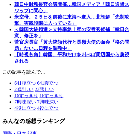
韓日中財務長官会議開催…韓国メディア「韓日通貨ス
ワップに関心」
米空母、２５日を前後に東海へ進入…北朝鮮「先制攻
撃、実践段階に入っている」
＜韓国大統領選＞支持率急上昇の安哲秀候補「韓日合
意、修正を」
菅官房長官「黄大統領代行と長嶺大使の面会『格の問
題』ない…日程を調整中」
【時視各角】韓国、平和だけを叫べば周辺国から蔑視
される
この記事を読んで…
641
腹立つ
641
腹立つ
23
悲しい
23
悲しい
16
すっきり
16
すっきり
7
興味深い
7
興味深い
4
役に立つ
4
役に立つ
みんなの感想ランキング
国際・日本 記事