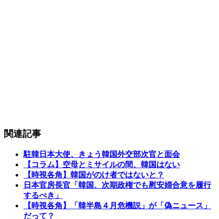
関連記事
駐韓日本大使、きょう韓国外交部次官と面会
【コラム】空母とミサイルの間、韓国はない
【時視各角】韓国がのけ者ではないと？
日本官房長官「韓国、次期政権でも慰安婦合意を履行
するべき」
【時視各角】「韓半島４月危機説」が「偽ニュース」
だって？