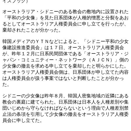
イスブック）
オーストラリア・シドニーのある教会の敷地内に設置された
「平和の少女像」を見た日系団体が人種的憎悪と分裂をあお
るとしてオーストラリア人権委員会に申し立てを行ったが、
棄却されたことが分かった。
韓国メディアのＹＴＮなどによると、「シドニー平和の少女
像建設推進委員会」は１７日、オーストラリア人権委員会
が、昨年１２月に日系民間団体である「オーストラリア・ジ
ャパン・コミュニティー・ネットワーク（ＡＪＣＮ）」側の
少女像の撤去を求める申し立てを棄却したと明らかにした。
オーストラリア人権委員会側は、日系団体が申し立てた内容
は人権委員会が扱う事案ではないと判断したことが分かっ
た。
シドニーの少女像は昨年８月、韓国人密集地域の近隣にある
教会の裏庭に建てられた。日系団体は日本人を人種差別や集
団いじめから守らなければならないという理由で人種差別禁
止法の条項を引用して少女像の撤去をオーストラリア人権委
員会に申し立てた。