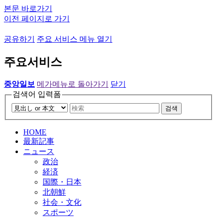
본문 바로가기
이전 페이지로 가기
공유하기
주요 서비스 메뉴 열기
주요서비스
중앙일보
메가메뉴로 돌아가기
닫기
검색어 입력폼
검색
HOME
最新記事
ニュース
政治
経済
国際・日本
北朝鮮
社会・文化
スポーツ