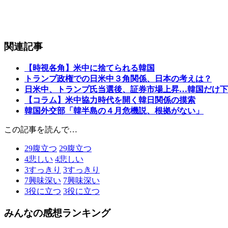
関連記事
【時視各角】米中に捨てられる韓国
トランプ政権での日米中３角関係、日本の考えは？
日米中、トランプ氏当選後、証券市場上昇…韓国だけ下
【コラム】米中協力時代を開く韓日関係の摸索
韓国外交部「韓半島の４月危機説、根拠がない」
この記事を読んで…
29
腹立つ
29
腹立つ
4
悲しい
4
悲しい
3
すっきり
3
すっきり
7
興味深い
7
興味深い
3
役に立つ
3
役に立つ
みんなの感想ランキング