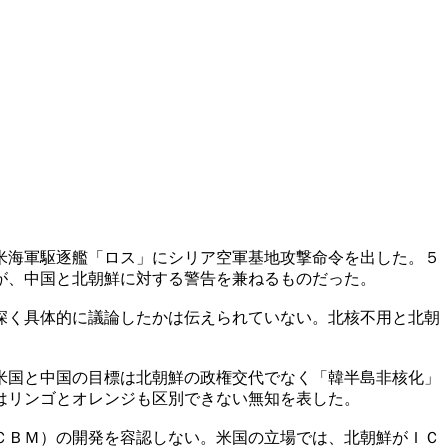
米海軍駆逐艦「ロス」にシリア空軍基地攻撃命令を出した。５
が、中国と北朝鮮に対する警告を兼ねるものだった。
深く具体的に議論したかは伝えられていない。北核不用と北朝
米国と中国の目標は北朝鮮の政権交代でなく「韓半島非核化」
はリンゴとオレンジも区別できない無知を表した。
ＣＢＭ）の開発を容認しない。米国の立場では、北朝鮮がＩＣ