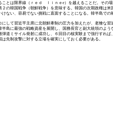
ることは限界線（ｒｅｄ ｌｉｎｅe）を越えることだ。その
第２の韓国戦争（朝鮮戦争）を意味する。韓国の次期政権は米
いけない、容易でない挑戦に直面することになる。韓半島での
コにして習近平主席に北朝鮮牽制の圧力を加えたが、老獪な習
韓半島に最強の戦略資産を展開し、国務長官と副大統領のよう
離弾道ミサイル発射に成功し、６回目の核実験まで強行すれば
国は先制攻撃に対する立場を確実にしておく必要がある。