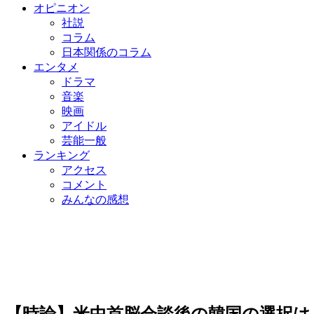
オピニオン
社説
コラム
日本関係のコラム
エンタメ
ドラマ
音楽
映画
アイドル
芸能一般
ランキング
アクセス
コメント
みんなの感想
【時論】米中首脳会談後の韓国の選択は