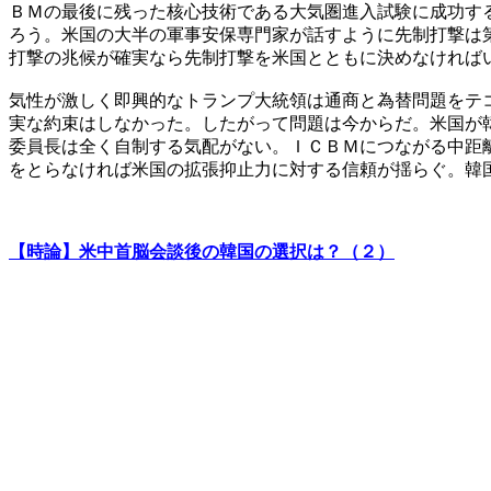
ＢＭの最後に残った核心技術である大気圏進入試験に成功す
ろう。米国の大半の軍事安保専門家が話すように先制打撃は
打撃の兆候が確実なら先制打撃を米国とともに決めなければ
気性が激しく即興的なトランプ大統領は通商と為替問題をテ
実な約束はしなかった。したがって問題は今からだ。米国が
委員長は全く自制する気配がない。ＩＣＢＭにつながる中距
をとらなければ米国の拡張抑止力に対する信頼が揺らぐ。韓
【時論】米中首脳会談後の韓国の選択は？（２）