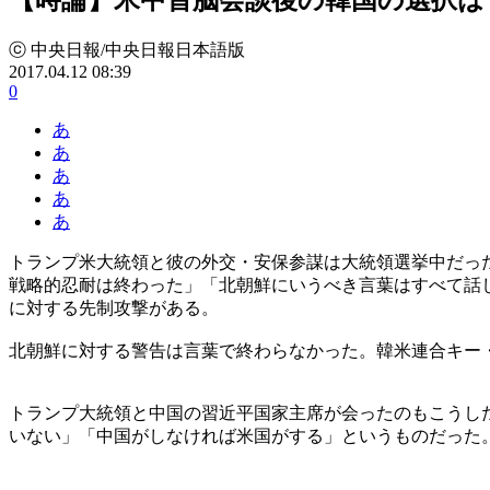
ⓒ 中央日報/中央日報日本語版
2017.04.12 08:39
0
あ
あ
あ
あ
あ
トランプ米大統領と彼の外交・安保参謀は大統領選挙中だっ
戦略的忍耐は終わった」「北朝鮮にいうべき言葉はすべて話
に対する先制攻撃がある。
北朝鮮に対する警告は言葉で終わらなかった。韓米連合キー
トランプ大統領と中国の習近平国家主席が会ったのもこうし
いない」「中国がしなければ米国がする」というものだった