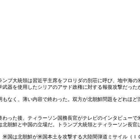
ランプ大統領は習近平主席をフロリダの別荘に呼び、地中海の
学武器を使用したシリアのアサド政権に対する報復攻撃だった
明もなく、薄い内容で終わった。双方が北朝鮮問題をどれほど
終わった後、ティラーソン国務長官がテレビのインタビューで
は北朝鮮と中国の立場だ。トランプ大統領とティラーソン長官
。米国は北朝鮮が米国本土を攻撃する大陸間弾道ミサイル（Ｉ