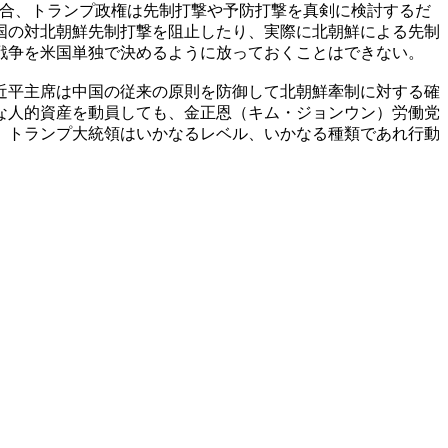
場合、トランプ政権は先制打撃や予防打撃を真剣に検討するだ
国の対北朝鮮先制打撃を阻止したり、実際に北朝鮮による先制
戦争を米国単独で決めるように放っておくことはできない。
近平主席は中国の従来の原則を防御して北朝鮮牽制に対する確
な人的資産を動員しても、金正恩（キム・ジョンウン）労働党
、トランプ大統領はいかなるレベル、いかなる種類であれ行動