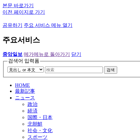
본문 바로가기
이전 페이지로 가기
공유하기
주요 서비스 메뉴 열기
주요서비스
중앙일보
메가메뉴로 돌아가기
닫기
검색어 입력폼
검색
HOME
最新記事
ニュース
政治
経済
国際・日本
北朝鮮
社会・文化
スポーツ