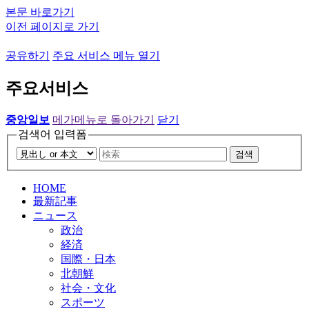
본문 바로가기
이전 페이지로 가기
공유하기
주요 서비스 메뉴 열기
주요서비스
중앙일보
메가메뉴로 돌아가기
닫기
검색어 입력폼
검색
HOME
最新記事
ニュース
政治
経済
国際・日本
北朝鮮
社会・文化
スポーツ