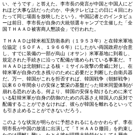
い、そうです」と答えた。李市長の発言が中国と中国人にど
れほど大事な話だったのか、中央テレビはこの日に４回にわ
たって同じ場面を放映したという。中国記者とのインタビュ
ーは前日、李市長が自身の大統領選キャンプで主催した「全
国ＴＨＡＡＤ被害商人懇談会」で行われた。
ＴＨＡＡＤは韓米相互防衛条約（１９５３年）と在韓米軍地
位協定（ＳＯＦＡ、１９６６年）にしたがい両国政府が合意
し、すでに装備の一部が烏山（オサン）米軍基地に到着し、
規定された手続きに沿って配備が進められている事案だ。Ｔ
ＨＡＡＤは北朝鮮による核・ミサイル攻撃の脅威に対し、在
韓米軍が自身の生き残りのために必要だと判断した自衛兵器
だ。万一、韓国がこれを拒否すれば、韓国戦争（朝鮮戦争）
以来６０年間余りの安保と繁栄の基盤だった韓米同盟体制が
崩れる恐れがある。何より、韓国の安保を助けるために来て
いる駐韓米軍が自身の防御のための兵器さえ韓国人の反対で
配備することができなければ、彼らが韓国を離れるといって
も引き止めることができないだろう。
このような状況が明らかに予想されるにもかかわらず、李在
明市長が中国の放送に出演して「ＴＨＡＡＤ撤回」を約束し
たのは理解し難い。たとえ彼が現職大統領だとしても歴史