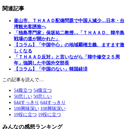
関連記事
釜山市、ＴＨＡＡＤ配備問題で中国人減少…日本・台
湾観光客誘致へ
「独島専門家」保坂祐二教授…「ＴＨＡＡＤ、韓半島
戦場の道が開かれた」
【コラム】「中国中心」の地域覇権主義、ますます激
しくなる
「ＴＨＡＡＤ反対」と言いながら「韓中修交２５周
年」強調した中国外交部長
【コラム】「中国のない」韓国経済
この記事を読んで…
54
腹立つ
54
腹立つ
50
悲しい
50
悲しい
644
すっきり
644
すっきり
108
興味深い
108
興味深い
19
役に立つ
19
役に立つ
みんなの感想ランキング