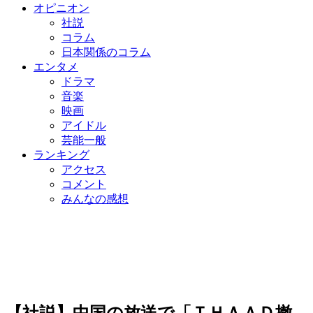
オピニオン
社説
コラム
日本関係のコラム
エンタメ
ドラマ
音楽
映画
アイドル
芸能一般
ランキング
アクセス
コメント
みんなの感想
【社説】中国の放送で「ＴＨＡＡＤ撤