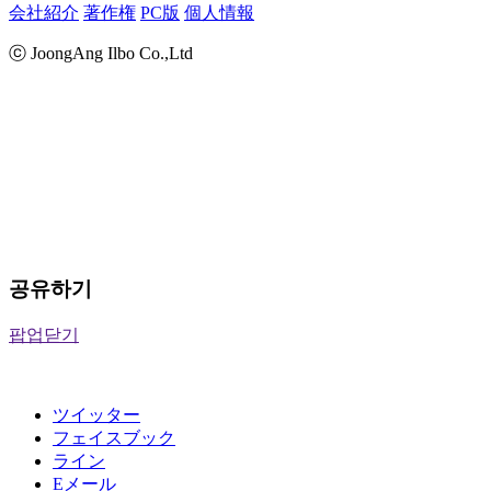
会社紹介
著作権
PC版
個人情報
ⓒ JoongAng Ilbo Co.,Ltd
공유하기
팝업닫기
ツイッター
フェイスブック
ライン
Eメール