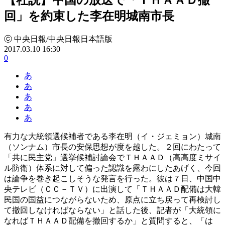
回」を約束した李在明城南市長
ⓒ 中央日報/中央日報日本語版
2017.03.10 16:30
0
あ
あ
あ
あ
あ
有力な大統領選候補者である李在明（イ・ジェミョン）城南
（ソンナム）市長の安保思想が度を越した。２回にわたって
「共に民主党」選挙候補討論会でＴＨＡＡＤ（高高度ミサイ
ル防衛）体系に対して偏った認識を露わにしたあげく、今回
は論争を巻き起こしそうな発言を行った。彼は７日、中国中
央テレビ（ＣＣ－ＴＶ）に出演して「ＴＨＡＡＤ配備は大韓
民国の国益につながらないため、原点に立ち戻って再検討し
て撤回しなければならない」と話した後、記者が「大統領に
なればＴＨＡＡＤ配備を撤回するか」と質問すると、「は