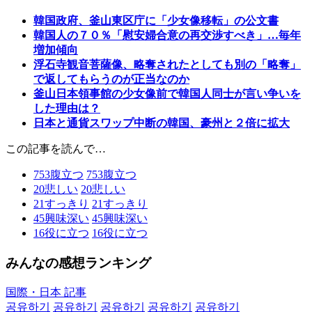
韓国政府、釜山東区庁に「少女像移転」の公文書
韓国人の７０％「慰安婦合意の再交渉すべき」…毎年
増加傾向
浮石寺観音菩薩像、略奪されたとしても別の「略奪」
で返してもらうのが正当なのか
釜山日本領事館の少女像前で韓国人同士が言い争いを
した理由は？
日本と通貨スワップ中断の韓国、豪州と２倍に拡大
この記事を読んで…
753
腹立つ
753
腹立つ
20
悲しい
20
悲しい
21
すっきり
21
すっきり
45
興味深い
45
興味深い
16
役に立つ
16
役に立つ
みんなの感想ランキング
国際・日本 記事
공유하기
공유하기
공유하기
공유하기
공유하기