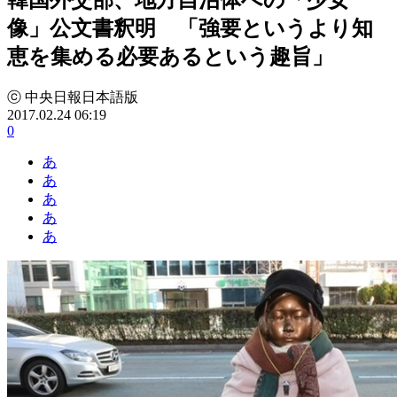
像」公文書釈明 「強要というより知
恵を集める必要あるという趣旨」
ⓒ 中央日報日本語版
2017.02.24 06:19
0
あ
あ
あ
あ
あ