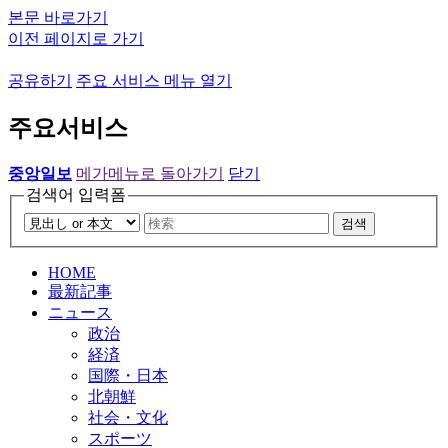
본문 바로가기
이전 페이지로 가기
공유하기
주요 서비스 메뉴 열기
주요서비스
중앙일보
메가메뉴로 돌아가기
닫기
검색어 입력폼
검색
HOME
最新記事
ニュース
政治
経済
国際・日本
北朝鮮
社会・文化
スポーツ