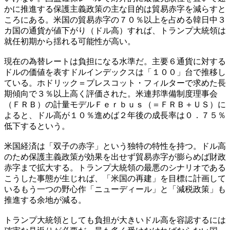
かに推進する保護主義政策の主な目的は貿易赤字を減らすと
ころにある。米国の貿易赤字の７０％以上を占める韓日中３
カ国の通貨が値下がり（ドル高）すれば、トランプ大統領は
就任初期から揺れる可能性が高い。
現在の為替レートは負担になる水準だ。主要６通貨に対する
ドルの価値を表すドルインデックスは「１００」台で推移し
ている。ホドリック＝プレスコット・フィルターで求めた長
期傾向で３％以上高く評価された。米連邦準備制度理事会
（ＦＲＢ）の計量モデルＦｅｒｂｕｓ（＝ＦＲＢ＋ＵＳ）に
よると、ドル高が１０％進めば２年後の成長率は０．７５％
低下するという。
米国経済は「双子の赤字」という独特の特性を持つ。ドル高
のため保護主義政策が効果を出せず貿易赤字が膨らめば財政
赤字まで拡大する。トランプ大統領の最悪のシナリオである
こうした事態が生じれば、「米国の再建」を目標に計画して
いるもう一つの野心作「ニューディール」と「減税政策」も
推進する余地が減る。
トランプ大統領としても負担が大きいドル高を容認するには