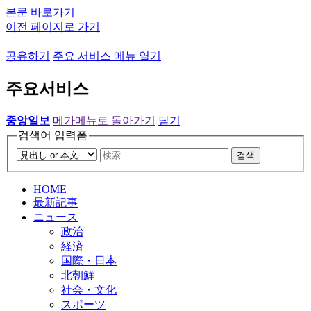
본문 바로가기
이전 페이지로 가기
공유하기
주요 서비스 메뉴 열기
주요서비스
중앙일보
메가메뉴로 돌아가기
닫기
검색어 입력폼
검색
HOME
最新記事
ニュース
政治
経済
国際・日本
北朝鮮
社会・文化
スポーツ