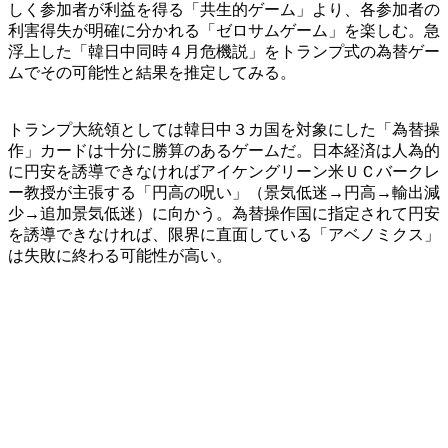
しく参加者が利益を得る「共生的ゲーム」より、各参加者の
利害得失が明確に分かれる「ゼロサムゲーム」を楽しむ。急
浮上した「韓日中同時４月危機説」をトランプ式の為替ゲー
ムでその可能性と結果を推定してみる。
トランプ大統領としては韓日中３カ国を対象にした「為替操
作」カードは十分に勝算のあるゲームだ。日本経済は人為的
に円安を誘導できなければアイケングリーン米ＵＣバークレ
ー教授が主張する「円高の呪い」（景気低迷→円高→輸出減
少→追加景気低迷）に向かう。為替操作国に指定されて円安
を誘導できなければ、限界に直面している「アベノミクス」
は失敗に終わる可能性が高い。