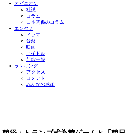
オピニオン
社説
コラム
日本関係のコラム
エンタメ
ドラマ
音楽
映画
アイドル
芸能一般
ランキング
アクセス
コメント
みんなの感想
韓経：トランプ式為替ゲームと「韓日