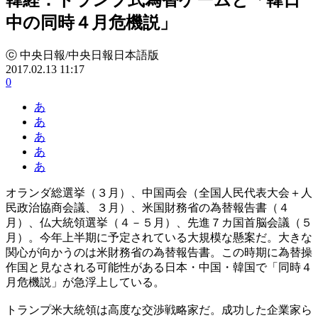
中の同時４月危機説」
ⓒ 中央日報/中央日報日本語版
2017.02.13 11:17
0
あ
あ
あ
あ
あ
オランダ総選挙（３月）、中国両会（全国人民代表大会＋人
民政治協商会議、３月）、米国財務省の為替報告書（４
月）、仏大統領選挙（４－５月）、先進７カ国首脳会議（５
月）。今年上半期に予定されている大規模な懸案だ。大きな
関心が向かうのは米財務省の為替報告書。この時期に為替操
作国と見なされる可能性がある日本・中国・韓国で「同時４
月危機説」が急浮上している。
トランプ米大統領は高度な交渉戦略家だ。成功した企業家ら