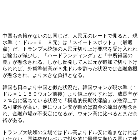
中国も余裕がないのは同じだ。人民元のレートで見ると、現
水準（１ドル＝６．８元）は「スイートスポット」（最適
点）だ。トランプ大統領の人民元切り上げ要求を受け入れれ
ば輸出が減少し、「ハードランディング」と「中所得国の
罠」が懸念される。しかし反発して人民元が追加で切り下げ
られれば、外貨準備高が３兆ドルを割った状況では金融危機
が懸念され、より大きな負担となる。
韓国も日本より中国と似た状況だ。韓国ウォンが現水準（１
ドル＝１１５０ウォン前後）より値上がりすれば、成長率が
２％台に落ちている状況で「構造的長期沈滞論」が急浮上す
る可能性が高い。逆にウォン安が進めば資金の流出が懸念さ
れ、金融市場が不安定になるが、ウォン高に比べるとまだ余
裕がある。
トランプ大統領の立場ではドル高よりドル安に進まなければ
いけない。国益確保レベルで対外的に最優先順位を置いて速