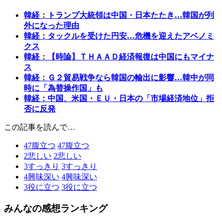
韓経：トランプ大統領は中国・日本たたき…韓国が列
外になった理由
韓経：タックルを受けた円安…危機を迎えたアベノミ
クス
韓経：【時論】ＴＨＡＡＤ経済報復は中国にもマイナ
ス
韓経：Ｇ２貿易戦争なら韓国の輸出に影響…韓中が同
時に「為替操作国」も
韓経：中国、米国・ＥＵ・日本の「市場経済地位」拒
否に反発
この記事を読んで…
47
腹立つ
47
腹立つ
2
悲しい
2
悲しい
3
すっきり
3
すっきり
4
興味深い
4
興味深い
3
役に立つ
3
役に立つ
みんなの感想ランキング