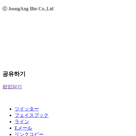
ⓒ JoongAng Ilbo Co.,Ltd
공유하기
팝업닫기
ツイッター
フェイスブック
ライン
Eメール
リンクコピー