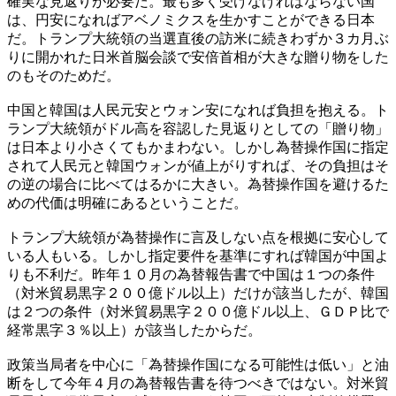
確実な見返りが必要だ。最も多く受けなければならない国
は、円安になればアベノミクスを生かすことができる日本
だ。トランプ大統領の当選直後の訪米に続きわずか３カ月ぶ
りに開かれた日米首脳会談で安倍首相が大きな贈り物をした
のもそのためだ。
中国と韓国は人民元安とウォン安になれば負担を抱える。ト
ランプ大統領がドル高を容認した見返りとしての「贈り物」
は日本より小さくてもかまわない。しかし為替操作国に指定
されて人民元と韓国ウォンが値上がりすれば、その負担はそ
の逆の場合に比べてはるかに大きい。為替操作国を避けるた
めの代価は明確にあるということだ。
トランプ大統領が為替操作に言及しない点を根拠に安心して
いる人もいる。しかし指定要件を基準にすれば韓国が中国よ
りも不利だ。昨年１０月の為替報告書で中国は１つの条件
（対米貿易黒字２００億ドル以上）だけが該当したが、韓国
は２つの条件（対米貿易黒字２００億ドル以上、ＧＤＰ比で
経常黒字３％以上）が該当したからだ。
政策当局者を中心に「為替操作国になる可能性は低い」と油
断をして今年４月の為替報告書を待つべきではない。対米貿