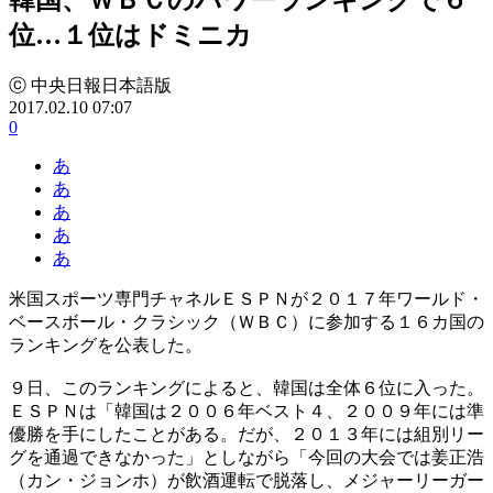
位…１位はドミニカ
ⓒ 中央日報日本語版
2017.02.10 07:07
0
あ
あ
あ
あ
あ
米国スポーツ専門チャネルＥＳＰＮが２０１７年ワールド・
ベースボール・クラシック（ＷＢＣ）に参加する１６カ国の
ランキングを公表した。
９日、このランキングによると、韓国は全体６位に入った。
ＥＳＰＮは「韓国は２００６年ベスト４、２００９年には準
優勝を手にしたことがある。だが、２０１３年には組別リー
グを通過できなかった」としながら「今回の大会では姜正浩
（カン・ジョンホ）が飲酒運転で脱落し、メジャーリーガー