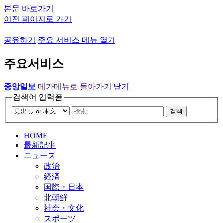
본문 바로가기
이전 페이지로 가기
공유하기
주요 서비스 메뉴 열기
주요서비스
중앙일보
메가메뉴로 돌아가기
닫기
검색어 입력폼
검색
HOME
最新記事
ニュース
政治
経済
国際・日本
北朝鮮
社会・文化
スポーツ