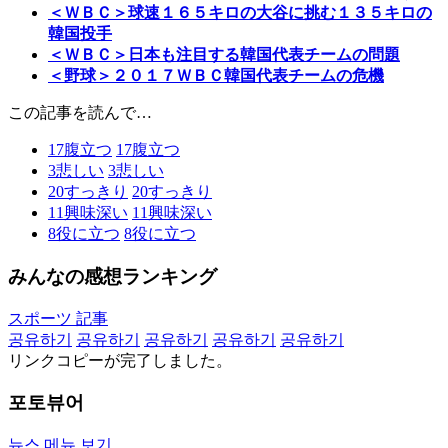
＜ＷＢＣ＞球速１６５キロの大谷に挑む１３５キロの
韓国投手
＜ＷＢＣ＞日本も注目する韓国代表チームの問題
＜野球＞２０１７ＷＢＣ韓国代表チームの危機
この記事を読んで…
17
腹立つ
17
腹立つ
3
悲しい
3
悲しい
20
すっきり
20
すっきり
11
興味深い
11
興味深い
8
役に立つ
8
役に立つ
みんなの感想ランキング
スポーツ 記事
공유하기
공유하기
공유하기
공유하기
공유하기
リンクコピーが完了しました。
포토뷰어
뉴스 메뉴 보기