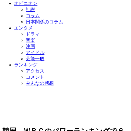
オピニオン
社説
コラム
日本関係のコラム
エンタメ
ドラマ
音楽
映画
アイドル
芸能一般
ランキング
アクセス
コメント
みんなの感想
韓国、ＷＢＣのパワーランキングで６