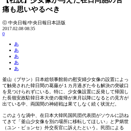
痛も思いやるべき
ⓒ 中央日報/中央日報日本語版
2017.02.08 08:35
0
あ
あ
あ
あ
あ
釜山（プサン）日本総領事館前の慰安婦少女像の設置によっ
て触発された韓日間の葛藤が１カ月過ぎた今も解決の突破口
を見つけられずにいる。特に、少女像設置に反発して帰国し
た長嶺安政駐韓日本大使の復帰が来月以降になるとの見方が
出ている中、両国間の神経戦は果てしなく続く状況だ。
このような渦中、在日本大韓民国民団代表団がソウルに訪ね
てきて「釜山少女像を別の場所に移転してほしい」と尹炳世
（ユン・ビョンセ）外交長官に訴えたという。民団による