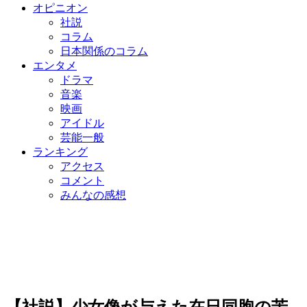
オピニオン
社説
コラム
日本関係のコラム
エンタメ
ドラマ
音楽
映画
アイドル
芸能一般
ランキング
アクセス
コメント
みんなの感想
【社説】少女像が与えた在日同胞の苦