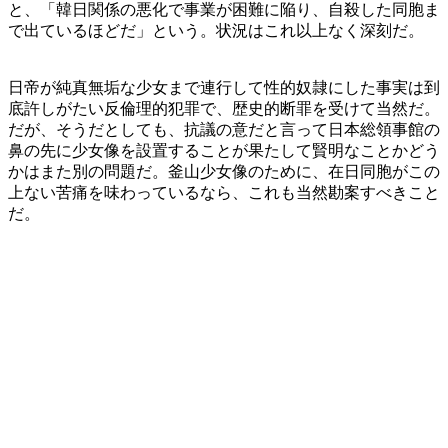
と、「韓日関係の悪化で事業が困難に陥り、自殺した同胞ま
で出ているほどだ」という。状況はこれ以上なく深刻だ。
日帝が純真無垢な少女まで連行して性的奴隷にした事実は到
底許しがたい反倫理的犯罪で、歴史的断罪を受けて当然だ。
だが、そうだとしても、抗議の意だと言って日本総領事館の
鼻の先に少女像を設置することが果たして賢明なことかどう
かはまた別の問題だ。釜山少女像のために、在日同胞がこの
上ない苦痛を味わっているなら、これも当然勘案すべきこと
だ。