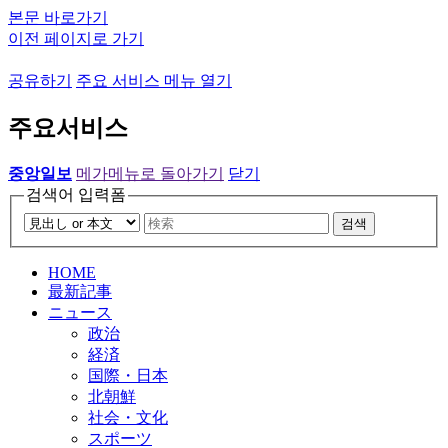
본문 바로가기
이전 페이지로 가기
공유하기
주요 서비스 메뉴 열기
주요서비스
중앙일보
메가메뉴로 돌아가기
닫기
검색어 입력폼
검색
HOME
最新記事
ニュース
政治
経済
国際・日本
北朝鮮
社会・文化
スポーツ