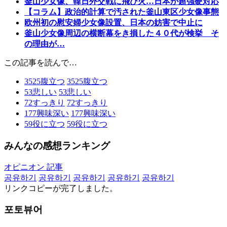
釜山少女像、韓日外交戦に飛び火…日本が超強硬対応
【コラム】政治的計算で汚された釜山東区少女像事態
欧州初の慰安婦少女像設置、日本の妨害で中止に
釜山少女像周辺の横断幕をき損した４０代が検挙 そ
の理由が…
この記事を読んで…
3525
腹立つ
3525
腹立つ
53
悲しい
53
悲しい
72
すっきり
72
すっきり
177
興味深い
177
興味深い
59
役に立つ
59
役に立つ
みんなの感想ランキング
オピニオン 記事
공유하기
공유하기
공유하기
공유하기
공유하기
リンクコピーが完了しました。
포토뷰어