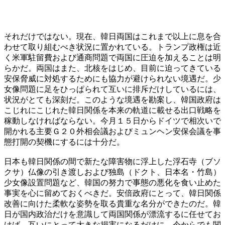
それだけではない。現在、韓日両国はこれまで以上に息を合
わせて取り組むべき状況に置かれている。トランプ政権は近
く米軍駐留費および通商問題で両国に圧迫を加えることは明
らかだ。両国はまた、北核をはじめ、目前に迫ってきている
安保脅威に対処するためにも協力が避けられない境遇だ。少
女像問題に足をひっぱられて互いに排斥だけしているには、
状況がとても深刻だ。このような境遇を勘案し、韓国政府は
こじれにこじれた韓日関係を本来の軌道に載せる出口戦略を
稼動しなければならない。今月１５日からドイツで相次いで
開かれる主要Ｇ２０外相会議およびミュンヘン安保会議を事
態打開の契機にするには十分だ。
日本も韓日関係の間で新たな障害物に浮上した浮石寺（ブソ
クサ）仏像の引き渡しおよび独島（ドクト、日本名・竹島）
少女像設置問題など、韓国の努力で事態の悪化を食い止めた
事実を心に留めておくべきだ。安倍政府にとって、韓日関係
改善に向けた柔軟な姿勢を取る貴重な名分ができたのだ。韓
日が国内政治だけを意識して両国関係が漂流するに任せてお
けば、互いにとって大きな損害になるだけに、今からでも関