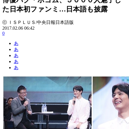
た日本初ファンミ…日本語も披露
ⓒ ＩＳＰＬＵＳ/中央日報日本語版
2017.02.06 06:42
0
あ
あ
あ
あ
あ