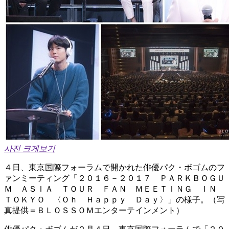
사진 크게보기
４日、東京国際フォーラムで開かれた俳優パク・ボゴムのフ
ァンミーティング「２０１６－２０１７ ＰＡＲＫＢＯＧＵ
Ｍ ＡＳＩＡ ＴＯＵＲ ＦＡＮ ＭＥＥＴＩＮＧ ＩＮ
ＴＯＫＹＯ 〈Ｏｈ Ｈａｐｐｙ Ｄａｙ〉」の様子。（写
真提供＝ＢＬＯＳＳＯＭエンターテインメント）