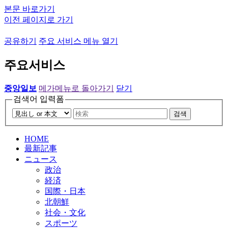
본문 바로가기
이전 페이지로 가기
공유하기
주요 서비스 메뉴 열기
주요서비스
중앙일보
메가메뉴로 돌아가기
닫기
검색어 입력폼
검색
HOME
最新記事
ニュース
政治
経済
国際・日本
北朝鮮
社会・文化
スポーツ