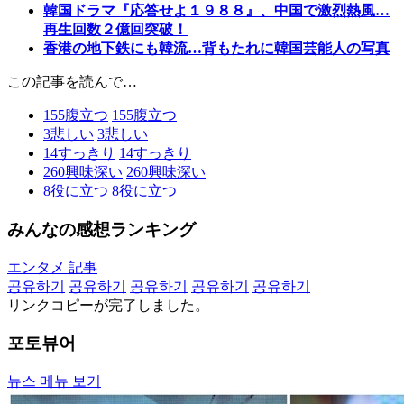
韓国ドラマ『応答せよ１９８８』、中国で激烈熱風…
再生回数２億回突破！
香港の地下鉄にも韓流…背もたれに韓国芸能人の写真
この記事を読んで…
155
腹立つ
155
腹立つ
3
悲しい
3
悲しい
14
すっきり
14
すっきり
260
興味深い
260
興味深い
8
役に立つ
8
役に立つ
みんなの感想ランキング
エンタメ 記事
공유하기
공유하기
공유하기
공유하기
공유하기
リンクコピーが完了しました。
포토뷰어
뉴스 메뉴 보기