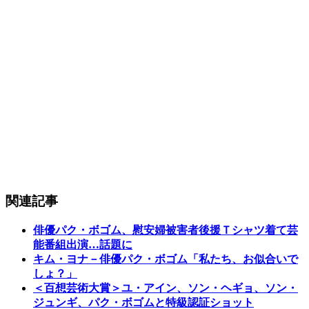
関連記事
俳優パク・ボゴム、慰安婦被害者後援Ｔシャツ着て芸
能番組出演…話題に
キム・ヨナ－俳優パク・ボゴム「私たち、お似合いで
しょ？」
＜百想芸術大賞＞ユ・アイン、ソン・ヘギョ、ソン・
ジュンギ、パク・ボゴムと特級認証ショット