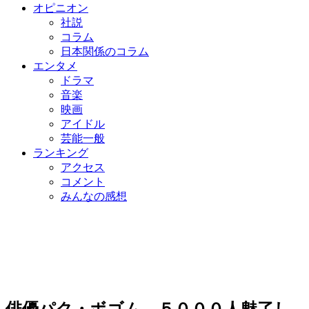
オピニオン
社説
コラム
日本関係のコラム
エンタメ
ドラマ
音楽
映画
アイドル
芸能一般
ランキング
アクセス
コメント
みんなの感想
俳優パク・ボゴム、５０００人魅了し