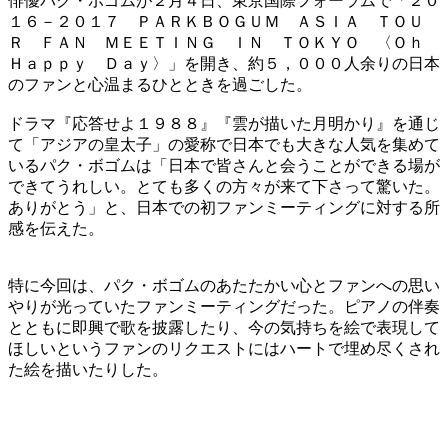
俳優パク・ボゴムが２月４日、東京国際フォーラムで「２０
１６－２０１７ ＰＡＲＫＢＯＧＵＭ ＡＳＩＡ ＴＯＵ
Ｒ ＦＡＮ ＭＥＥＴＩＮＧ ＩＮ ＴＯＫＹＯ 〈Ｏｈ
Ｈａｐｐｙ Ｄａｙ〉」を開き、約５，０００人余りの日本
のファンと心温まるひとときを過ごした。
ドラマ『応答せよ１９８８』『雲が描いた月明かり』を通じ
て「アジアの皇太子」の愛称で日本でも大きな人気を集めて
いるパク・ボゴムは「日本で皆さんと会うことができる場が
できてうれしい。とても多くの方々が来て下さって驚いた。
ありがとう」と、日本での初ファンミーティングに対する所
感を伝えた。
特に今回は、パク・ボゴムのあたたかい心とファンへの思い
やりが光っていたファンミーティングだった。ピアノの伴奏
とともに即興で歌を披露したり、今の気持ちを絵で表現して
ほしいというファンのリクエストにはハートで埋め尽くされ
た絵を描いたりした。