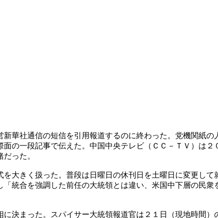
営新華社通信の短信を引用報道するのに終わった。党機関紙の
際面の一段記事で伝えた。中国中央テレビ（ＣＣ－ＴＶ）は２
緒だった。
式を大きく扱った。普段は日曜日の休刊日を土曜日に変更して
し「統合を強調した前任の大統領とは違い、米国中下層の民衆
相に決まった。スパイサー大統領報道官は２１日（現地時間）