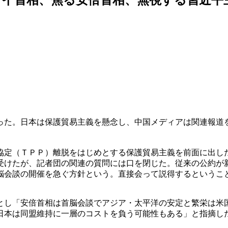
った。日本は保護貿易主義を懸念し、中国メディアは関連報道
協定（ＴＰＰ）離脱をはじめとする保護貿易主義を前面に出し
受けたが、記者団の関連の質問には口を閉じた。従来の公約が
脳会談の開催を急ぐ方針という。直接会って説得するというこ
とし「安倍首相は首脳会談でアジア・太平洋の安定と繁栄は米
日本は同盟維持に一層のコストを負う可能性もある」と指摘し