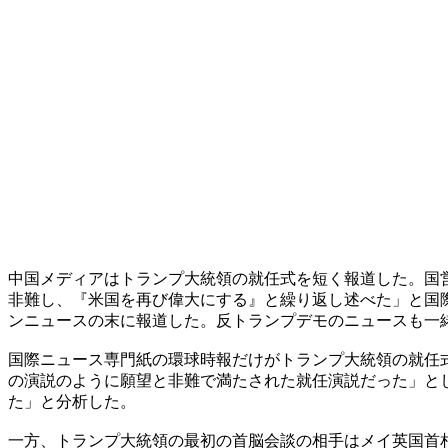
中国メディアはトランプ大統領の就任式を短く報道した。国
非難し、『米国を再び偉大にする』と繰り返し述べた」と国
ンニュースの末に報道した。反トランプデモのニュースも一
国際ニュース専門紙の環球時報だけがトランプ大統領の就任
の演説のように願望と非難で満たされた就任演説だった」と
た」と分析した。
一方、トランプ大統領の最初の首脳会談の相手はメイ英国首