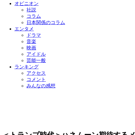
オピニオン
社説
コラム
日本関係のコラム
エンタメ
ドラマ
音楽
映画
アイドル
芸能一般
ランキング
アクセス
コメント
みんなの感想
＜トランプ時代＞ハネムーン期待するメ