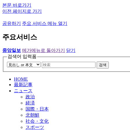
본문 바로가기
이전 페이지로 가기
공유하기
주요 서비스 메뉴 열기
주요서비스
중앙일보
메가메뉴로 돌아가기
닫기
검색어 입력폼
검색
HOME
最新記事
ニュース
政治
経済
国際・日本
北朝鮮
社会・文化
スポーツ