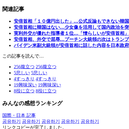
関連記事
安倍首相「１０億円出した」…公式反論もできない韓国
安倍首相に韓国はない…少女像を活用して国内政治を突
実利外交が優れた指導者１位…「憎らしいが安倍首相」
安倍首相、外交で屈辱…プーチン大統領の次はトランプ
バイデン米副大統領が安倍首相に話した内容を日本政府
この記事を読んで…
256
腹立つ
256
腹立つ
5
悲しい
5
悲しい
4
すっきり
4
すっきり
19
興味深い
19
興味深い
8
役に立つ
8
役に立つ
みんなの感想ランキング
国際・日本 記事
공유하기
공유하기
공유하기
공유하기
공유하기
リンクコピーが完了しました。