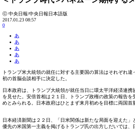
ⓒ 中央日報/中央日報日本語版
2017.01.23 08:57
0
あ
あ
あ
あ
あ
トランプ米大統領の就任に対する主要国の算法はそれぞれ違
初の首脳会談相手に決定した。
日本政府は、トランプ大統領が就任当日に環太平洋経済連携
を見せた。安倍首相は２１日、トランプ政権の政策の報告を
めとみられる。日本政府はひとまず来月初めを目標に両国首
日本経済新聞は２２日、「日米関係は新たな局面を迎えた」
優先の米国第一主義を掲げるトランプ氏の出方しだいでは、