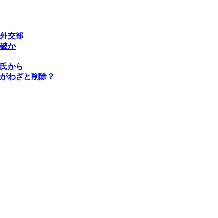
外交部
破か
氏から
がわざと削除？