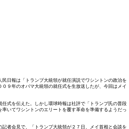
人民日報は「トランプ大統領が就任演説でワシントンの政治を
００９年のオバマ大統領の就任式を生放送したが、今回はメイ
就任式を伝えた。しかし環球時報は社評で「トランプ氏の普段
を率いてワシントンのエリートを覆す革命を準備するようだっ
の記者会見で、「トランプ大統領が２７日、メイ首相と会談を