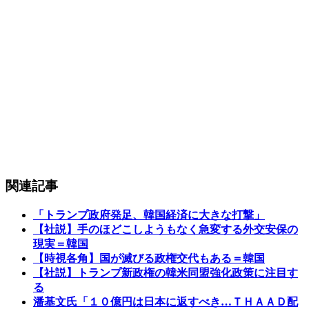
関連記事
「トランプ政府発足、韓国経済に大きな打撃」
【社説】手のほどこしようもなく急変する外交安保の
現実＝韓国
【時視各角】国が滅びる政権交代もある＝韓国
【社説】トランプ新政権の韓米同盟強化政策に注目す
る
潘基文氏「１０億円は日本に返すべき…ＴＨＡＡＤ配