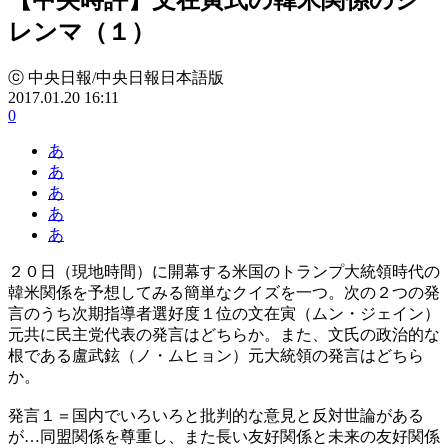
レンマ（１）
ⓒ 中央日報/中央日報日本語版
2017.01.20 16:11
0
あ
あ
あ
あ
あ
２０日（現地時間）に開幕する米国のトランプ大統領時代の
韓米関係を予想してみる簡単なクイズを一つ。次の２つの発
言のうち次期指導者選好度１位の文在寅（ムン・ジェイン）
元共に民主党代表の発言はどちらか。また、文氏の政治的な
根である盧武鉉（ノ・ムヒョン）元大統領の発言はどちら
か。
発言１＝国内でいろいろと批判的な意見と反対世論がある
が…同盟関係を尊重し、また長い友好関係と未来の友好関係