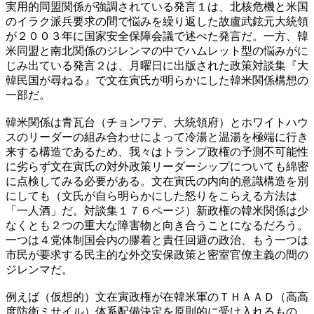
実用的同盟関係が強調されている発言１は、北核危機と米国
のイラク派兵要求の間で悩みを繰り返した故盧武鉉元大統領
が２００３年に国家安全保障会議で述べた発言だ。一方、韓
米同盟と南北関係のジレンマの中でハムレット型の悩みがに
じみ出ている発言２は、月曜日に出版された政策対談集『大
韓民国が尋ねる』で文在寅氏が明らかにした韓米関係構想の
一部だ。
韓米関係は青瓦台（チョンワデ、大統領府）とホワイトハウ
スのリーダーの組み合わせによって冷湯と温湯を極端に行き
来する構造であるため、我々はトランプ政権の予測不可能性
に劣らず文在寅氏の対外政策リーダーシップについても綿密
に点検してみる必要がある。文在寅氏の内向的意識構造を別
にしても（文氏が自ら明らかにした怒りをこらえる方法は
「一人酒」だ。対談集１７６ページ）新政権の韓米関係は少
なくとも２つの重大な障害物と向き合うことになるだろう。
一つは４党体制国会内の膠着と責任回避の政治、もう一つは
市民が要求する民主的な外交安保政策と密室官僚主義の間の
ジレンマだ。
例えば（仮想的）文在寅政権が在韓米軍のＴＨＡＡＤ（高高
度防衛ミサイル）体系配備決定を原則的に受け入れるもの