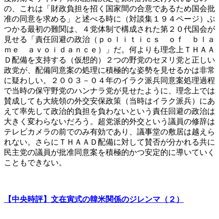
の、これは「財政負担を招く国家間の合意であるため国会批
准の同意を求める」と述べる時に（対談集１９４ページ）ぶ
つかる最初の難関は、４党体制で構成された第２０代国会が
見せる「責任回避の政治（ｐｏｌｉｔｉｃｓ ｏｆ ｂｌａ
ｍｅ ａｖｏｉｄａｎｃｅ）」だ。何よりも理念上ＴＨＡＡ
Ｄ配備を支持する（仮想的）２つの野党のセヌリ党と正しい
政党が、配備同意案の処理に積極的な姿勢を見せるかは非常
に疑わしい。２００３－０４年のイラク派兵同意案処理過程
で当時の保守野党のハンナラ党が見せたように、理念上では
賛成しても大統領の外交安保政策（当時はイラク派兵）にあ
えて率先して政治的負担を負わないという責任回避の政治は
大きく変わらないだろう。超党派的外交という議員の修辞は
テレビカメラの前でのみ有効であり、議事堂の敷居は越えら
れない。さらにＴＨＡＡＤ配備に対して賛否が分かれる共に
民主党の議員が批准同意案を積極的かつ安定的に導いていく
こともできない。
【中央時評】文在寅式の韓米関係のジレンマ（２）