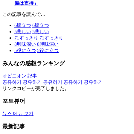
備は支持」
この記事を読んで…
6
腹立つ
6
腹立つ
5
悲しい
5
悲しい
71
すっきり
71
すっきり
8
興味深い
8
興味深い
5
役に立つ
5
役に立つ
みんなの感想ランキング
オピニオン 記事
공유하기
공유하기
공유하기
공유하기
공유하기
リンクコピーが完了しました。
포토뷰어
뉴스 메뉴 보기
最新記事