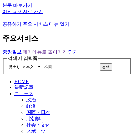
본문 바로가기
이전 페이지로 가기
공유하기
주요 서비스 메뉴 열기
주요서비스
중앙일보
메가메뉴로 돌아가기
닫기
검색어 입력폼
검색
HOME
最新記事
ニュース
政治
経済
国際・日本
北朝鮮
社会・文化
スポーツ