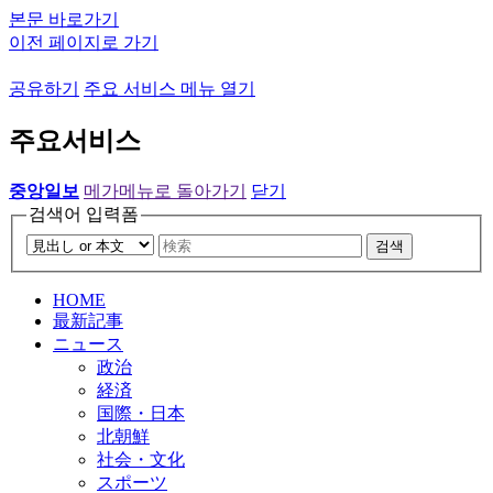
본문 바로가기
이전 페이지로 가기
공유하기
주요 서비스 메뉴 열기
주요서비스
중앙일보
메가메뉴로 돌아가기
닫기
검색어 입력폼
검색
HOME
最新記事
ニュース
政治
経済
国際・日本
北朝鮮
社会・文化
スポーツ