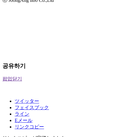
ⓒ JoongAng Ilbo Co.,Ltd
공유하기
팝업닫기
ツイッター
フェイスブック
ライン
Eメール
リンクコピー