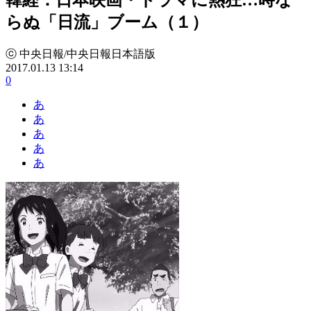
らぬ「日流」ブーム（１）
ⓒ 中央日報/中央日報日本語版
2017.01.13 13:14
0
あ
あ
あ
あ
あ