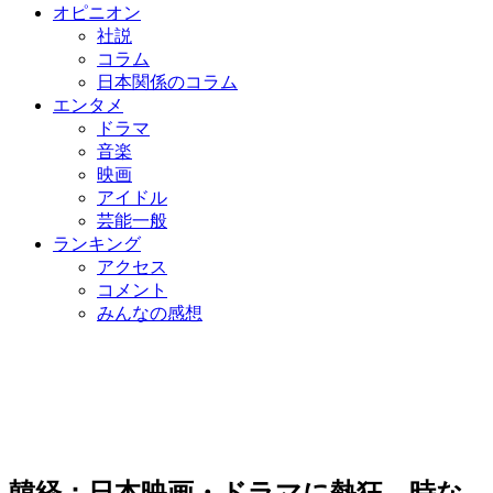
オピニオン
社説
コラム
日本関係のコラム
エンタメ
ドラマ
音楽
映画
アイドル
芸能一般
ランキング
アクセス
コメント
みんなの感想
韓経：日本映画・ドラマに熱狂…時な