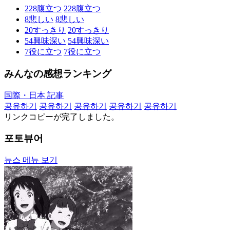
228
腹立つ
228
腹立つ
8
悲しい
8
悲しい
20
すっきり
20
すっきり
54
興味深い
54
興味深い
7
役に立つ
7
役に立つ
みんなの感想ランキング
国際・日本 記事
공유하기
공유하기
공유하기
공유하기
공유하기
リンクコピーが完了しました。
포토뷰어
뉴스 메뉴 보기