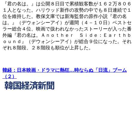
『君の名は。』は公開８日目で累積観客数が１６２万８０６
１人となった。ハリウッド新作の攻勢の中でも８日連続で１
位を維持した。教保文庫では新海監督の原作小説『君の名
は。』（デウォンシーアイ）が週間（４－１０日）ベストセ
ラー総合４位、映画で扱われなかったストーリーが入った番
外編『君の名は。Ａｎｏｔｈｅｒ Ｓｉｄｅ：Ｅａｒｔｈｂ
ｏｕｎｄ』（デウォンシーアイ）が総合９位になった。それ
ぞれ８階段、２８階段も順位が上昇した。
韓経：日本映画・ドラマに熱狂…時ならぬ「日流」ブーム
（２）