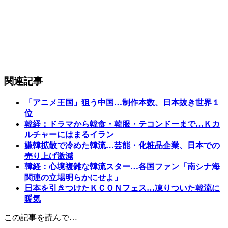
関連記事
「アニメ王国」狙う中国…制作本数、日本抜き世界１
位
韓経：ドラマから韓食・韓服・テコンドーまで…Ｋカ
ルチャーにはまるイラン
嫌韓拡散で冷めた韓流…芸能・化粧品企業、日本での
売り上げ激減
韓経：心境複雑な韓流スター…各国ファン「南シナ海
関連の立場明らかにせよ」
日本を引きつけたＫＣＯＮフェス…凍りついた韓流に
暖気
この記事を読んで…