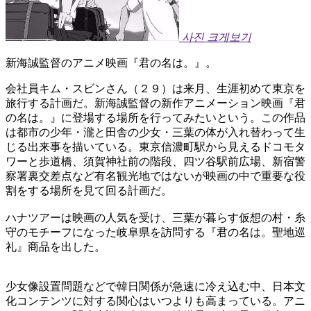
사진 크게보기
新海誠監督のアニメ映画『君の名は。』。
会社員キム・スビンさん（２９）は来月、生涯初めて東京を
旅行する計画だ。新海誠監督の新作アニメーション映画『君
の名は。』に登場する場所を行ってみたいという。この作品
は都市の少年・瀧と田舎の少女・三葉の体が入れ替わって生
じる出来事を描いている。東京信濃町駅から見えるドコモタ
ワーと歩道橋、須賀神社前の階段、四ツ谷駅前広場、新宿警
察署裏交差点など有名観光地ではないが映画の中で重要な役
割をする場所を見て回る計画だ。
ハナツアーは映画の人気を受け、三葉が暮らす仮想の村・糸
守のモチーフになった岐阜県を訪問する『君の名は。聖地巡
礼』商品を出した。
少女像設置問題などで韓日関係が急速に冷え込む中、日本文
化コンテンツに対する関心はいつよりも高まっている。アニ