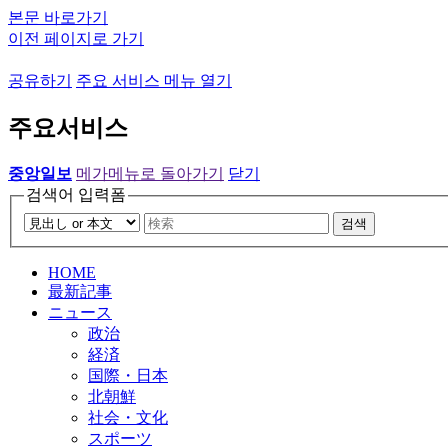
본문 바로가기
이전 페이지로 가기
공유하기
주요 서비스 메뉴 열기
주요서비스
중앙일보
메가메뉴로 돌아가기
닫기
검색어 입력폼
검색
HOME
最新記事
ニュース
政治
経済
国際・日本
北朝鮮
社会・文化
スポーツ