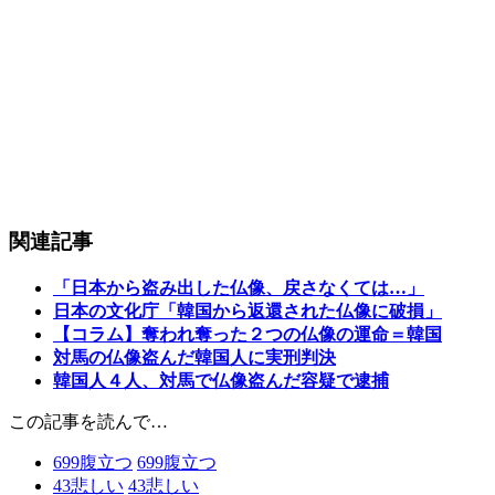
関連記事
「日本から盗み出した仏像、戻さなくては…」
日本の文化庁「韓国から返還された仏像に破損」
【コラム】奪われ奪った２つの仏像の運命＝韓国
対馬の仏像盗んだ韓国人に実刑判決
韓国人４人、対馬で仏像盗んだ容疑で逮捕
この記事を読んで…
699
腹立つ
699
腹立つ
43
悲しい
43
悲しい