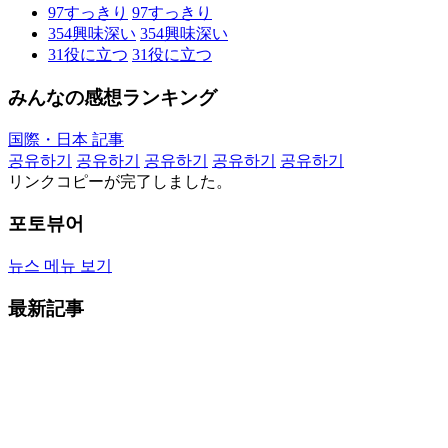
97
すっきり
97
すっきり
354
興味深い
354
興味深い
31
役に立つ
31
役に立つ
みんなの感想ランキング
国際・日本 記事
공유하기
공유하기
공유하기
공유하기
공유하기
リンクコピーが完了しました。
포토뷰어
뉴스 메뉴 보기
最新記事