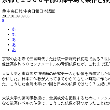
ⓒ 中央日報/中央日報日本語版
2017.01.09 09:03
0
あ
あ
あ
あ
あ
京都のある寺で三国時代または統一新羅時代初期である７世
像は高さ約５０センチメートルの青銅仏像だが、これまで江
大阪大学と東京国立博物館の研究チームが仏像を再鑑定した
かにした。日本に仏教が入ってきてから間もない時期に作ら
た。こうした金属比率は中国と日本の仏像ではなく７世紀に
大阪大学の藤岡穣教授は、金属成分を把握するためにエック
なる最高レベルの仏像で、こうした仏像が見つかったことは