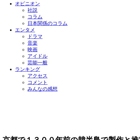
オピニオン
社説
コラム
日本関係のコラム
エンタメ
ドラマ
音楽
映画
アイドル
芸能一般
ランキング
アクセス
コメント
みんなの感想
京都で１３００年前の韓半島で製作と推