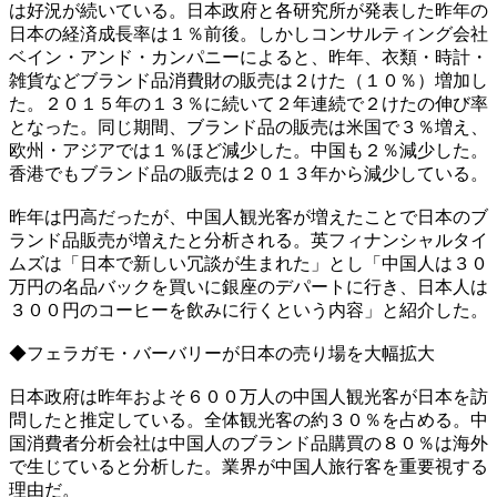
は好況が続いている。日本政府と各研究所が発表した昨年の
日本の経済成長率は１％前後。しかしコンサルティング会社
ベイン・アンド・カンパニーによると、昨年、衣類・時計・
雑貨などブランド品消費財の販売は２けた（１０％）増加し
た。２０１５年の１３％に続いて２年連続で２けたの伸び率
となった。同じ期間、ブランド品の販売は米国で３％増え、
欧州・アジアでは１％ほど減少した。中国も２％減少した。
香港でもブランド品の販売は２０１３年から減少している。
昨年は円高だったが、中国人観光客が増えたことで日本のブ
ランド品販売が増えたと分析される。英フィナンシャルタイ
ムズは「日本で新しい冗談が生まれた」とし「中国人は３０
万円の名品バックを買いに銀座のデパートに行き、日本人は
３００円のコーヒーを飲みに行くという内容」と紹介した。
◆フェラガモ・バーバリーが日本の売り場を大幅拡大
日本政府は昨年およそ６００万人の中国人観光客が日本を訪
問したと推定している。全体観光客の約３０％を占める。中
国消費者分析会社は中国人のブランド品購買の８０％は海外
で生じていると分析した。業界が中国人旅行客を重要視する
理由だ。