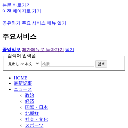
본문 바로가기
이전 페이지로 가기
공유하기
주요 서비스 메뉴 열기
주요서비스
중앙일보
메가메뉴로 돌아가기
닫기
검색어 입력폼
검색
HOME
最新記事
ニュース
政治
経済
国際・日本
北朝鮮
社会・文化
スポーツ