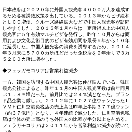
日本政府は２０２０年に外国人観光客４０００万人を達成す
るため各種誘致政策を出している。２０１３年からビザ緩和
とＬＣＣ増便、クルーズ路線拡大などで中国人観光客が訪問
しやすくした。２０１５年１月からは一定所得以上の中国人
観光客に５年有効マルチビザを発行し、昨年１０月からは商
用および文化芸術目的のビザ有効期間を最長５年から１０年
に延長した。中国人観光客の消費を誘導するため、２０１４
年３月末に５７００カ所ほどだった免税店を２年余りで３万
５２００カ所に増やした。
◆フェラガモコリアは営業利益減少
一方、韓国を訪問する中国人観光客は伸び悩んでいる。韓国
観光公社によると、昨年１１月の中国人観光客数は前年同月
比１．８％増だった。前月比では２４％減となった。ブラン
ド品企業も厳しい。２０１２年に１０２７億ウォンだったＬ
ＶＭＨ仁川空港免税店の売上高は昨年上半期３７７億ウォン
（約３７億円）となり、４年連続で減少した。仁川空港免税
店は全体の売上高のうち外国人の比率が半分以上を占める。
フェラガモコリアは２０１１年から営業利益の減少が続いて
いる。