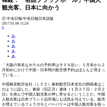
観光客、日本に向かう
ⓒ 中央日報/中央日報日本語版
2017.01.06 11:24
0
あ
あ
あ
あ
あ
「大阪の有名なホテルの予約率は９０％近い。１月末から２
月初めにかけて中国－日本間の航空便予約はほとんど埋まっ
ている」。
中国格安航空会社（ＬＣＣ）春秋航空日本支社の関係者はこ
のように話した。春節（旧正月）連休（１月２７日－２月２
日）を挟んで中国人観光客が押し寄せるということだ。中国
人観光客は日本ブランド品市場にも活気を与えている。販売
が増えているフェラガモとバーバリーは中国人観光客を狙っ