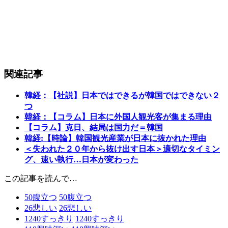
関連記事
韓経：【社説】日本ではできるが韓国ではできない２
つ
韓経：【コラム】日本に外国人観光客が集まる理由
【コラム】克日、結局は国力だ＝韓国
韓経:【時論】韓国観光産業が日本に抜かれた理由
＜失われた２０年から抜け出す日本＞適切なタイミン
グ、速い執行…日本が変わった
この記事を読んで…
50
腹立つ
50
腹立つ
26
悲しい
26
悲しい
1240
すっきり
1240
すっきり