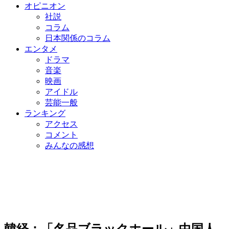
オピニオン
社説
コラム
日本関係のコラム
エンタメ
ドラマ
音楽
映画
アイドル
芸能一般
ランキング
アクセス
コメント
みんなの感想
韓経：「名品ブラックホール」中国人